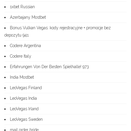
1xbet Russian
Azerbajany Mostbet
Bonus Vulkan Vegas: kody rejestracyjne + promocje bez
depozytu 941
Codere Argentina
Codere Italy
Erfahrungen Von Der Besten Spielhalle! 973
India Mostbet
LeoVegas Finland
LeoVegas India
LeoVegas Irland
LeoVegas Sweden
mail order bride