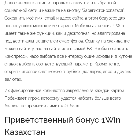
Далее введите логин и пароль от аккаунта в выбранной
социальной сети и нажмите на кнопку “Зарегистрироваться”.
Сохранить моё имя, email и адрес сайта в этом браузере для
последующих моих комментариев. Мобильная версия 1 Win
имеет такие же функции, как и десктопная, но адаптирована
под вертикальные дисплеи смартфонов. Ссылку на скачивание
можно найти у нас на сайте или в самой БК. Чтобы поставить
«экспресс», надо выбрать все интересующие исходы и в купоне
ставок выбрать соответствующий параметр. Кроме тенге,
открыть игровой счёт можно в рублях, долларах, евро и других
валютах.
Их фиксированное количество закреплено за каждой картой.
Побеждает игрок, которому удастся набрать больше всего
баллов, не превысив лимит в 21 балл.
Приветственный бонус 1Win
Казахстан