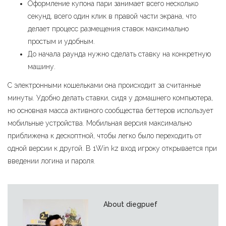
Оформление купона пари занимает всего несколько
секунд, всего один клик в правой части экрана, что
делает процесс размещения ставок максимально
простым и удобным.
До начала раунда нужно сделать ставку на конкретную
машину.
С электронными кошельками она происходит за считанные
минуты. Удобно делать ставки, сидя у домашнего компьютера,
но основная масса активного сообщества беттеров использует
мобильные устройства. Мобильная версия максимально
приближена к дескоптной, чтобы легко было переходить от
одной версии к другой. В 1Win kz вход игроку открывается при
введении логина и пароля.
About diegpuef