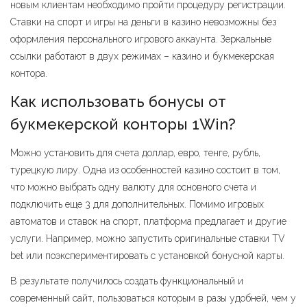
новым клиентам необходимо пройти процедуру регистрации.
Ставки на спорт и игры на деньги в казино невозможны без
оформления персонального игрового аккаунта. Зеркальные
ссылки работают в двух режимах – казино и букмекерская
контора.
Как использовать бонусы от
букмекерской конторы 1Win?
Можно установить для счета доллар, евро, тенге, рубль,
турецкую лиру. Одна из особенностей казино состоит в том,
что можно выбрать одну валюту для основного счета и
подключить еще 3 для дополнительных. Помимо игровых
автоматов и ставок на спорт, платформа предлагает и другие
услуги. Например, можно запустить оригинальные ставки TV
bet или поэкспериментировать с установкой бонусной карты.
В результате получилось создать функциональный и
современный сайт, пользоваться которым в разы удобней, чем у