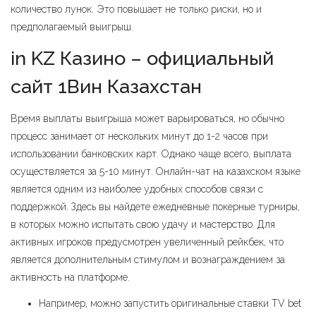
количество лунок. Это повышает не только риски, но и
предполагаемый выигрыш.
in KZ Казино – официальный
сайт 1Вин Казахстан
Время выплаты выигрыша может варьироваться, но обычно
процесс занимает от нескольких минут до 1-2 часов при
использовании банковских карт. Однако чаще всего, выплата
осуществляется за 5-10 минут. Онлайн-чат на казахском языке
является одним из наиболее удобных способов связи с
поддержкой. Здесь вы найдете ежедневные покерные турниры,
в которых можно испытать свою удачу и мастерство. Для
активных игроков предусмотрен увеличенный рейкбек, что
является дополнительным стимулом и вознаграждением за
активность на платформе.
Например, можно запустить оригинальные ставки TV bet