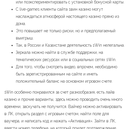
или поэкспериментировать с установкой бонусной карты.
С live-games клиенты сайта 1вин казино могут
наслаждаться атмосферой настоящего казино прямо из
дома.
Это повышает не только риски, но и предполагаемый
выигрыш.
Так, в России и Казахстане деятельность 1Win нелегальна.
Зеркала можно найти в службе поддержки, на
тематических ресурсах или в социальных сетях 1Win.
Для того, чтобы смотреть видео, впрочем, необходимо
быть зарегистрированным на сайте и иметь
положительный баланс на основном игровом счете.
1Win особенно понравился за счет разнообразия, есть лайв
казино и прочие варианты, здесь можно проводить очень много
времени, заскучать не получится. Вайчер можно активировать
в ЛК, открыть раздел с игровым счетом, найти поле для
ваучера, и написать код и нажать «Активация». Зайти в ЛК,
ввести номер телефона, на который придет подтверждение.