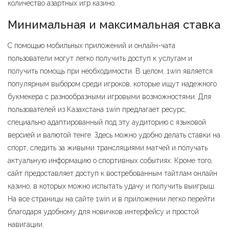
количество азартных игр казино.
Минимальная и максимальная ставка
С помощью мобильных приложений и онлайн-чата
пользователи могут легко получить доступ к услугам и
получить помощь при необходимости. В целом, 1win является
популярным выбором среди игроков, которые ищут надежного
букмекера с разнообразными игровыми возможностями. Для
пользователей из Казахстана 1win предлагает ресурс,
специально адаптированный под эту аудиторию с языковой
версией и валютой тенге. Здесь можно удобно делать ставки на
спорт, следить за живыми трансляциями матчей и получать
актуальную информацию о спортивных событиях. Кроме того,
сайт предоставляет доступ к востребованным тайтлам онлайн
казино, в которых можно испытать удачу и получить выигрыш.
На все страницы на сайте 1win и в приложении легко перейти
благодаря удобному для новичков интерфейсу и простой
навигации.