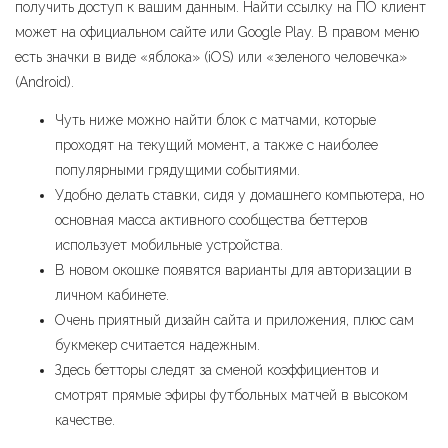
получить доступ к вашим данным. Найти ссылку на ПО клиент
может на официальном сайте или Google Play. В правом меню
есть значки в виде «яблока» (iOS) или «зеленого человечка»
(Android).
Чуть ниже можно найти блок с матчами, которые
проходят на текущий момент, а также с наиболее
популярными грядущими событиями.
Удобно делать ставки, сидя у домашнего компьютера, но
основная масса активного сообщества беттеров
использует мобильные устройства.
В новом окошке появятся варианты для авторизации в
личном кабинете.
Очень приятный дизайн сайта и приложения, плюс сам
букмекер считается надежным.
Здесь бетторы следят за сменой коэффициентов и
смотрят прямые эфиры футбольных матчей в высоком
качестве.