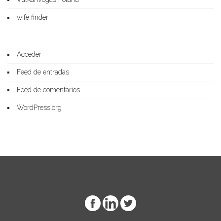
wife finder
Acceder
Feed de entradas
Feed de comentarios
WordPress.org