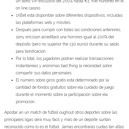
un bono VIP exclusivo del 200% hasta €1, five-hundred en el
on line casino.
1XBet está disponible sobre diferentes dispositivos, incluidas
las plataformas web y móviles.
Después para cumplir con todas las condiciones anteriores,
sony ericsson acreditará una horrores igual al 200% del
depósito (pero no superior the 130 euros) durante su saldo
para bonificación.
Por lo total, los jugadores podran realizar transacciones
instantáneas y anónimas bad thing la necesidad sobre
compartir sus datos personales.
El número sobre giros gratis está determinado por la
cantidad de fondos gratuitos sobre ela cuidado de juego
durante el momento sobre la participación sobre ela
promoción.
Apostar an un match de fútbol oughout otros deportes sobre las
principales ligas será muy facil y más de un deporte suntan
reconocido como lo es el fútbol. Jamás encontrarás cuotas tan altas