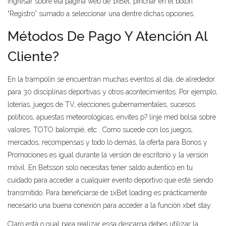
ingresar sobre ela página web de 1xBet, pinchar en el botón
“Registro” sumado a seleccionar una dentre dichas opciones.
Métodos De Pago Y Atención Al
Cliente?
En la trampolín se encuentran muchas eventos al día, de alrededor
para 30 disciplinas deportivas y otros acontecimientos. Por ejemplo,
loterías, juegos de TV, elecciones gubernamentales, sucesos
políticos, apuestas meteorológicas, envites p? linje med bolsa sobre
valores, TOTO balompié, etc . Como sucede con los juegos,
mercados, recompensas y todo lo demás, la oferta para Bonos y
Promociones es igual durante la versión de escritorio y la versión
móvil. En Betsson solo necesitas tener saldo autentico en tu
cuidado para acceder a cualquier evento deportivo que esté siendo
transmitido. Para beneficiarse de 1xBet loading es prácticamente
necesario una buena conexión para acceder a la función xbet stay.
Claro está o qual para realizar essa descarga debes utilizar la