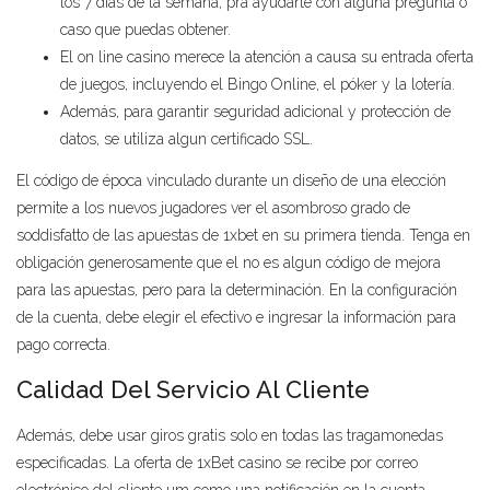
los 7 días de la semana, pra ayudarte con alguna pregunta o
caso que puedas obtener.
El on line casino merece la atención a causa su entrada oferta
de juegos, incluyendo el Bingo Online, el póker y la lotería.
Además, para garantir seguridad adicional y protección de
datos, se utiliza algun certificado SSL.
El código de época vinculado durante un diseño de una elección
permite a los nuevos jugadores ver el asombroso grado de
soddisfatto de las apuestas de 1xbet en su primera tienda. Tenga en
obligación generosamente que el no es algun código de mejora
para las apuestas, pero para la determinación. En la configuración
de la cuenta, debe elegir el efectivo e ingresar la información para
pago correcta.
Calidad Del Servicio Al Cliente
Además, debe usar giros gratis solo en todas las tragamonedas
especificadas. La oferta de 1xBet casino se recibe por correo
electrónico del cliente um como una notificación en la cuenta