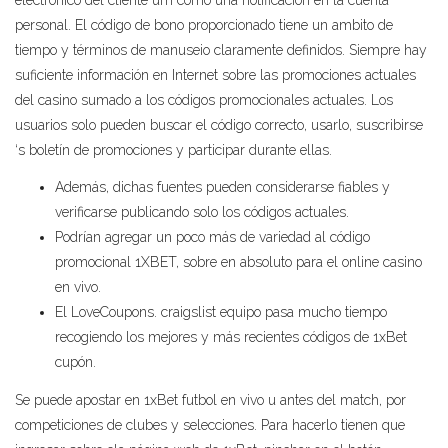
personal. El código de bono proporcionado tiene un ambito de
tiempo y términos de manuseio claramente definidos. Siempre hay
suficiente información en Internet sobre las promociones actuales
del casino sumado a los códigos promocionales actuales. Los
usuarios solo pueden buscar el código correcto, usarlo, suscribirse
‘s boletín de promociones y participar durante ellas.
Además, dichas fuentes pueden considerarse fiables y
verificarse publicando solo los códigos actuales.
Podrían agregar un poco más de variedad al código
promocional 1XBET, sobre en absoluto para el online casino
en vivo.
El LoveCoupons. craigslist equipo pasa mucho tiempo
recogiendo los mejores y más recientes códigos de 1xBet
cupón.
Se puede apostar en 1xBet futbol en vivo u antes del match, por
competiciones de clubes y selecciones. Para hacerlo tienen que