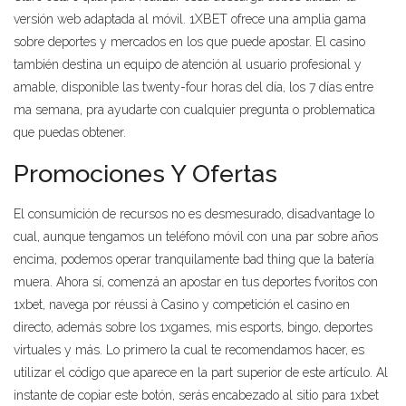
versión web adaptada al móvil. 1XBET ofrece una amplia gama
sobre deportes y mercados en los que puede apostar. El casino
también destina un equipo de atención al usuario profesional y
amable, disponible las twenty-four horas del día, los 7 días entre
ma semana, pra ayudarte con cualquier pregunta o problematica
que puedas obtener.
Promociones Y Ofertas
El consumición de recursos no es desmesurado, disadvantage lo
cual, aunque tengamos un teléfono móvil con una par sobre años
encima, podemos operar tranquilamente bad thing que la batería
muera. Ahora sí, comenzá an apostar en tus deportes fvoritos con
1xbet, navega por réussi à Casino y competición el casino en
directo, además sobre los 1xgames, mis esports, bingo, deportes
virtuales y más. Lo primero la cual te recomendamos hacer, es
utilizar el código que aparece en la part superior de este artículo. Al
instante de copiar este botón, serás encabezado al sitio para 1xbet