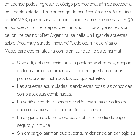
en adonde podés ingresar el código promocional afin de acceder a
los angeles oferta. El mejor código de bonificación de 1xBet online
es 100MAX, que destina una bonificación semejante de hasta $130
en su special primer depósito en un sitio. En los angeles revisión
del online casino 1xBet Argentina, se halla un lugar de apuestas
sobre línea muy surtido. [newline]Puede ocurrir que Visa o
Mastercard cobren alguna comisión, aunque no es lo normal.
Si va allí, debe seleccionar una pestaña «1xPromo», después
de lo cual irá directamente a la página que tiene ofertas
promocionales, incluidos los códigos actuales.
Las apuestas acumuladas, siendo estas todas las conocidas
como apuestas combinadas.
La verificación de cupones de 1xBet examina el código de
cupón de apuestas para identificar este mejor.
La exigencia de la hora era desarrollar el medio de pago
seguro y inmune.
Sin embargo, afirman que el consumidor entra an dar bajo su