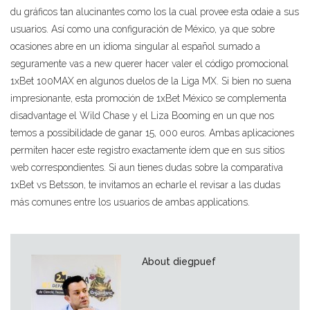
du gráficos tan alucinantes como los la cual provee esta odaie a sus
usuarios. Así como una configuración de México, ya que sobre
ocasiones abre en un idioma singular al español sumado a
seguramente vas a new querer hacer valer el código promocional
1xBet 100MAX en algunos duelos de la Liga MX. Si bien no suena
impresionante, esta promoción de 1xBet México se complementa
disadvantage el Wild Chase y el Liza Booming en un que nos
temos a possibilidade de ganar 15, 000 euros. Ambas aplicaciones
permiten hacer este registro exactamente ídem que en sus sitios
web correspondientes. Si aun tienes dudas sobre la comparativa
1xBet vs Betsson, te invitamos an echarle el revisar a las dudas
más comunes entre los usuarios de ambas applications.
About diegpuef