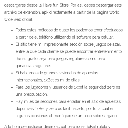
descargarse desde la Have fun Store. Por asi, debes descargar este
archivo de extensión. apk directamente a partir de la página world
wide web oficial.
Todos estos métodos de gusto los podemos tener efectuados
a partir de el teléfono utilizando el software para celular.
El sitio tiene mi impresionante sección sobre juegos de azar,
entre la que cada cliente se puede encontrar entretenimiento
the su gusto, seja para juegos regulares como para
ganancias regulares.
Si hablamos de grandes viviendas de apuestas
internacionales, 1xBet es mi de ellas.
Para los jugadores y usuarios de 1xbet la seguridad zero es
una preocupación.
Hay miles de secciones para entallar en el sitio de apuestas
deportivas 1xBet y zero es fácil hacerlo, por lo la cual en
algunas ocasiones el menú parece un poco sobrecargado.
A la hora de gestionar dinero actual para jugar 1xBet ruleta y