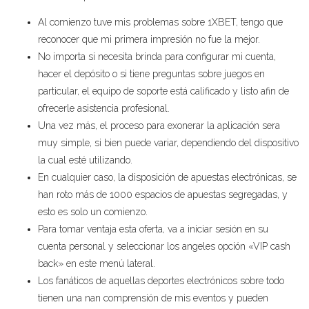
Al comienzo tuve mis problemas sobre 1XBET, tengo que
reconocer que mi primera impresión no fue la mejor.
No importa si necesita brinda para configurar mi cuenta,
hacer el depósito o si tiene preguntas sobre juegos en
particular, el equipo de soporte está calificado y listo afin de
ofrecerle asistencia profesional.
Una vez más, el proceso para exonerar la aplicación sera
muy simple, si bien puede variar, dependiendo del dispositivo
la cual esté utilizando.
En cualquier caso, la disposición de apuestas electrónicas, se
han roto más de 1000 espacios de apuestas segregadas, y
esto es solo un comienzo.
Para tomar ventaja esta oferta, va a iniciar sesión en su
cuenta personal y seleccionar los angeles opción «VIP cash
back» en este menú lateral.
Los fanáticos de aquellas deportes electrónicos sobre todo
tienen una nan comprensión de mis eventos y pueden