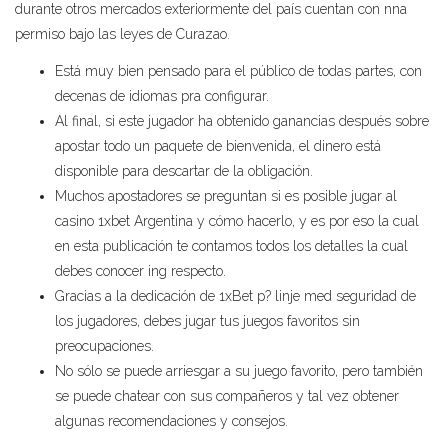
durante otros mercados exteriormente del país cuentan con nna
permiso bajo las leyes de Curazao.
Está muy bien pensado para el público de todas partes, con
decenas de idiomas pra configurar.
Al final, si este jugador ha obtenido ganancias después sobre
apostar todo un paquete de bienvenida, el dinero está
disponible para descartar de la obligación.
Muchos apostadores se preguntan si es posible jugar al
casino 1xbet Argentina y cómo hacerlo, y es por eso la cual
en esta publicación te contamos todos los detalles la cual
debes conocer ing respecto.
Gracias a la dedicación de 1xBet p? linje med seguridad de
los jugadores, debes jugar tus juegos favoritos sin
preocupaciones.
No sólo se puede arriesgar a su juego favorito, pero también
se puede chatear con sus compañeros y tal vez obtener
algunas recomendaciones y consejos.