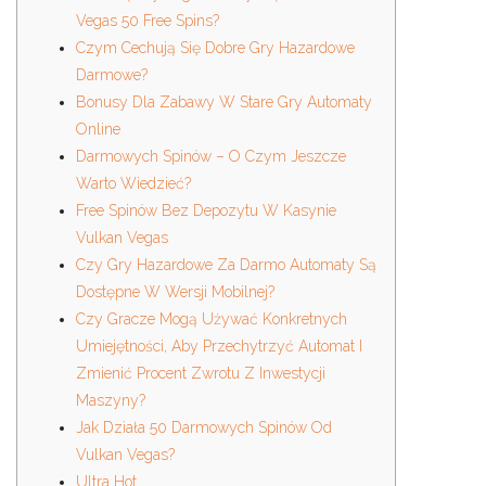
Vegas 50 Free Spins?
Czym Cechują Się Dobre Gry Hazardowe
Darmowe?
Bonusy Dla Zabawy W Stare Gry Automaty
Online
Darmowych Spinów – O Czym Jeszcze
Warto Wiedzieć?
Free Spinów Bez Depozytu W Kasynie
Vulkan Vegas
Czy Gry Hazardowe Za Darmo Automaty Są
Dostępne W Wersji Mobilnej?
Czy Gracze Mogą Używać Konkretnych
Umiejętności, Aby Przechytrzyć Automat I
Zmienić Procent Zwrotu Z Inwestycji
Maszyny?
Jak Działa 50 Darmowych Spinów Od
Vulkan Vegas?
Ultra Hot