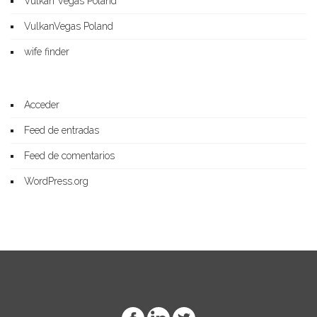
Vulkan Vegas Poland
VulkanVegas Poland
wife finder
Acceder
Feed de entradas
Feed de comentarios
WordPress.org