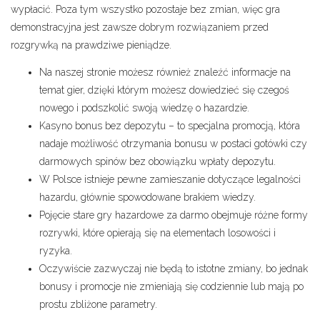
wypłacić. Poza tym wszystko pozostaje bez zmian, więc gra
demonstracyjna jest zawsze dobrym rozwiązaniem przed
rozgrywką na prawdziwe pieniądze.
Na naszej stronie możesz również znaleźć informacje na
temat gier, dzięki którym możesz dowiedzieć się czegoś
nowego i podszkolić swoją wiedzę o hazardzie.
Kasyno bonus bez depozytu – to specjalna promocją, która
nadaje możliwość otrzymania bonusu w postaci gotówki czy
darmowych spinów bez obowiązku wpłaty depozytu.
W Polsce istnieje pewne zamieszanie dotyczące legalności
hazardu, głównie spowodowane brakiem wiedzy.
Pojęcie stare gry hazardowe za darmo obejmuje różne formy
rozrywki, które opierają się na elementach losowości i
ryzyka.
Oczywiście zazwyczaj nie będą to istotne zmiany, bo jednak
bonusy i promocje nie zmieniają się codziennie lub mają po
prostu zbliżone parametry.