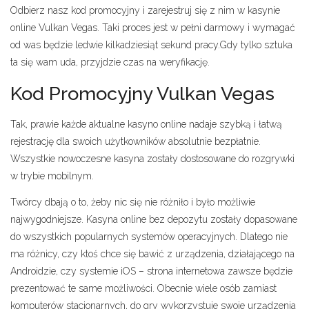
Odbierz nasz kod promocyjny i zarejestruj się z nim w kasynie
online Vulkan Vegas. Taki proces jest w pełni darmowy i wymagać
od was będzie ledwie kilkadziesiąt sekund pracy.Gdy tylko sztuka
ta się wam uda, przyjdzie czas na weryfikację.
Kod Promocyjny Vulkan Vegas
Tak, prawie każde aktualne kasyno online nadaje szybką i łatwą
rejestrację dla swoich użytkowników absolutnie bezpłatnie.
Wszystkie nowoczesne kasyna zostały dostosowane do rozgrywki
w trybie mobilnym.
Twórcy dbają o to, żeby nic się nie różniło i było możliwie
najwygodniejsze. Kasyna online bez depozytu zostały dopasowane
do wszystkich popularnych systemów operacyjnych. Dlatego nie
ma różnicy, czy ktoś chce się bawić z urządzenia, działającego na
Androidzie, czy systemie iOS – strona internetowa zawsze będzie
prezentować te same możliwości. Obecnie wiele osób zamiast
komputerów stacjonarnych, do gry wykorzystuje swoje urządzenia