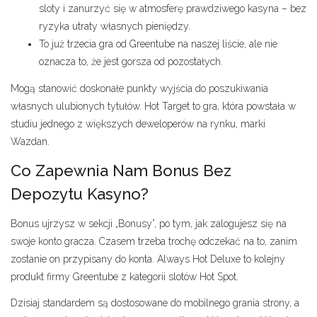
sloty i zanurzyć się w atmosferę prawdziwego kasyna – bez
ryzyka utraty własnych pieniędzy.
To już trzecia gra od Greentube na naszej liście, ale nie
oznacza to, że jest gorsza od pozostałych.
Mogą stanowić doskonałe punkty wyjścia do poszukiwania
własnych ulubionych tytułów. Hot Target to gra, która powstała w
studiu jednego z większych deweloperów na rynku, marki
Wazdan.
Co Zapewnia Nam Bonus Bez
Depozytu Kasyno?
Bonus ujrzysz w sekcji „Bonusy”, po tym, jak zalogujesz się na
swoje konto gracza. Czasem trzeba trochę odczekać na to, zanim
zostanie on przypisany do konta. Always Hot Deluxe to kolejny
produkt firmy Greentube z kategorii slotów Hot Spot.
Dzisiaj standardem są dostosowane do mobilnego grania strony, a