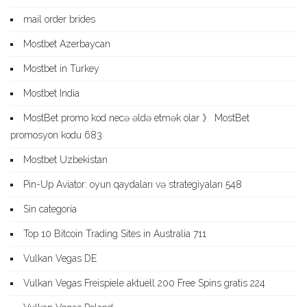
mail order brides
Mostbet Azerbaycan
Mostbet in Turkey
Mostbet India
MostBet promo kod necə əldə etmək olar 》 MostBet
promosyon kodu 683
Mostbet Uzbekistan
Pin-Up Aviator: oyun qaydaları və strategiyaları 548
Sin categoría
Top 10 Bitcoin Trading Sites in Australia 711
Vulkan Vegas DE
Vulkan Vegas Freispiele aktuell 200 Free Spins gratis 224