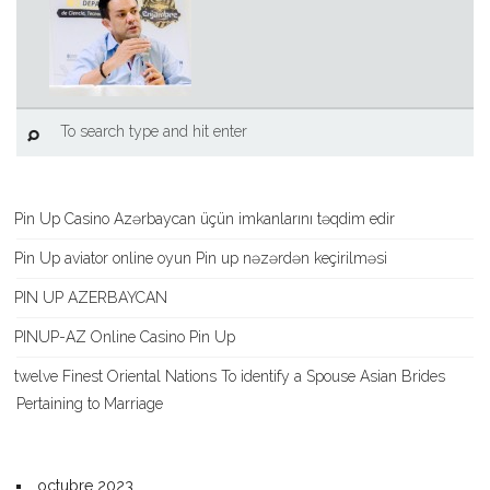
Pin Up Casino Azərbaycan üçün imkanlarını təqdim edir
Pin Up aviator️ online oyun Pin up nəzərdən keçirilməsi
PIN UP AZERBAYCAN
PINUP-AZ Online Casino Pin Up
twelve Finest Oriental Nations To identify a Spouse Asian Brides
Pertaining to Marriage
octubre 2023