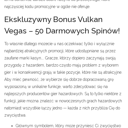
najczęściej kodu promocyjne w ogóle nie oferuje.
Ekskluzywny Bonus Vulkan
Vegas – 50 Darmowych Spinów!
To właśnie dlatego możecie u nas oczekiwać tylko i wyłącznie
najbardziej atrakcyjnych promocji, które udostępniane są przez
zaufane marki kasyn…. Gracze, którzy dopiero zaczynają swoją
przygodę z hazardem, bardzo często mają problem z wyborem
gier i w konsekwencji grają w takie pozycje, które nie są atrakcyjne.
Aby mieć pewność, że wybierze się dobrze dopracowaną grę
wyposażoną w unikalne funkcje, warto zdecydować się na
najlepszych producentów gier hazardowych. Są to tylko niektóre z
funkcji, jakie można znaleźć w nowoczesnych grach hazardowych
natomiast wszystkie łączy jedno — każda z nich przybliża Cię do
zwycięstwa.
Głównym symbolem, który może przynieść Ci zwycięstwo