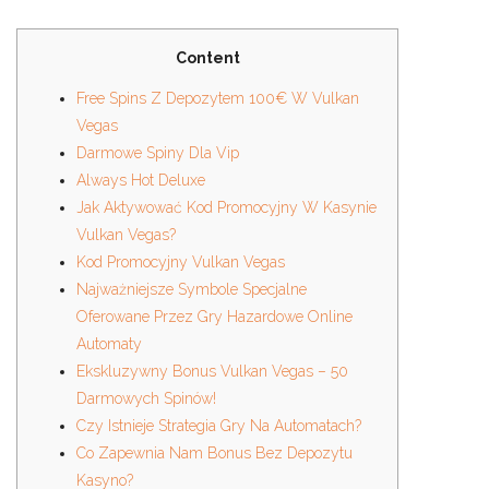
Content
Free Spins Z Depozytem 100€ W Vulkan
Vegas
Darmowe Spiny Dla Vip
Always Hot Deluxe
Jak Aktywować Kod Promocyjny W Kasynie
Vulkan Vegas?
Kod Promocyjny Vulkan Vegas
Najważniejsze Symbole Specjalne
Oferowane Przez Gry Hazardowe Online
Automaty
Ekskluzywny Bonus Vulkan Vegas – 50
Darmowych Spinów!
Czy Istnieje Strategia Gry Na Automatach?
Co Zapewnia Nam Bonus Bez Depozytu
Kasyno?