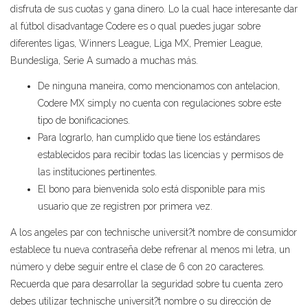
disfruta de sus cuotas y gana dinero. Lo la cual hace interesante dar
al fútbol disadvantage Codere es o qual puedes jugar sobre
diferentes ligas, Winners League, Liga MX, Premier League,
Bundesliga, Serie A sumado a muchas más.
De ninguna maneira, como mencionamos con antelacion,
Codere MX simply no cuenta con regulaciones sobre este
tipo de bonificaciones.
Para lograrlo, han cumplido que tiene los estándares
establecidos para recibir todas las licencias y permisos de
las instituciones pertinentes.
El bono para bienvenida solo está disponible para mis
usuario que ze registren por primera vez.
A los angeles par con technische universit?t nombre de consumidor
establece tu nueva contraseña debe refrenar al menos mi letra, un
número y debe seguir entre el clase de 6 con 20 caracteres.
Recuerda que para desarrollar la seguridad sobre tu cuenta zero
debes utilizar technische universit?t nombre o su dirección de