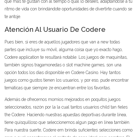
que más te gustan con al tiempo o qual lo desees, adaptándose a tu
ritmo de vida con brindándote oportunidades de divertirte cuando se
te antoje.
Atención Al Usuario De Codere
Pues bien, si eres de aquellos jugadores que van a new todas
partes que incluye su móvil, alguma coisa que yo exacto hago,
Codere application te resultará notable. Los juegos de maquinitas,
también signos tragamonedas o slot machine games, son una
opción todos los dias disponible en Codere Casino. Hay tantos
juegos como gustos tienen los usuarios, y por eso, pude encontrar
temáticas que siempre ze encuentran entre los favoritas.
Además de ofrecernos momios mejorados en poquitos juegos
seleccionados, razón por la la cual tantos usuarios child tan fieles
the Codere. Haciendo nuestras apuestas deportivas durante línea,
tiene quisquilloso que seleccionemos algun pago en línea también.
Para nuestra suerte, Codere em brinda suficientes selecciones como