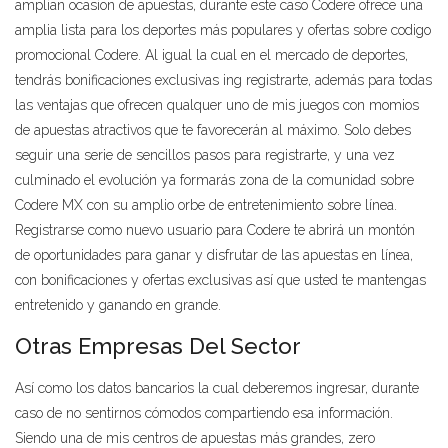
amplian ocasion de apuestas, durante este caso Codere ofrece una
amplia lista para los deportes más populares y ofertas sobre codigo
promocional Codere. Al igual la cual en el mercado de deportes,
tendrás bonificaciones exclusivas ing registrarte, además para todas
las ventajas que ofrecen qualquer uno de mis juegos con momios
de apuestas atractivos que te favorecerán al máximo. Solo debes
seguir una serie de sencillos pasos para registrarte, y una vez
culminado el evolución ya formarás zona de la comunidad sobre
Codere MX con su amplio orbe de entretenimiento sobre línea.
Registrarse como nuevo usuario para Codere te abrirá un montón
de oportunidades para ganar y disfrutar de las apuestas en línea,
con bonificaciones y ofertas exclusivas así que usted te mantengas
entretenido y ganando en grande.
Otras Empresas Del Sector
Así como los datos bancarios la cual deberemos ingresar, durante
caso de no sentirnos cómodos compartiendo esa información.
Siendo una de mis centros de apuestas más grandes, zero