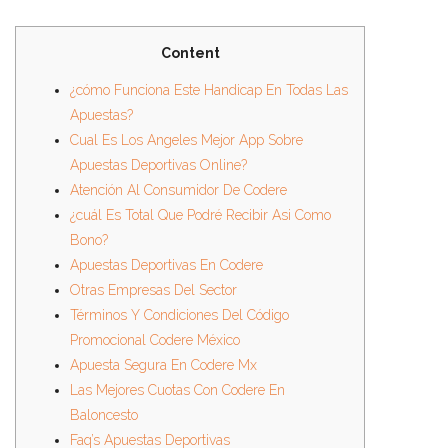
Content
¿cómo Funciona Este Handicap En Todas Las
Apuestas?
Cual Es Los Angeles Mejor App Sobre
Apuestas Deportivas Online?
Atención Al Consumidor De Codere
¿cuál Es Total Que Podré Recibir Asi Como
Bono?
Apuestas Deportivas En Codere
Otras Empresas Del Sector
Términos Y Condiciones Del Código
Promocional Codere México
Apuesta Segura En Codere Mx
Las Mejores Cuotas Con Codere En
Baloncesto
Faq’s Apuestas Deportivas