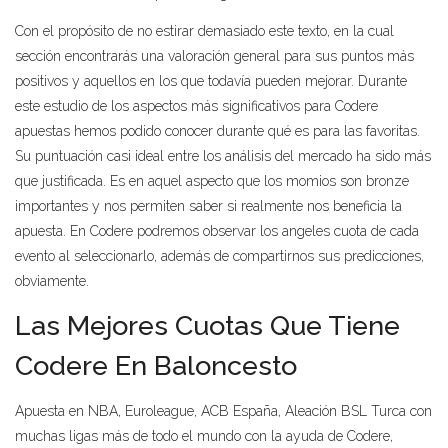
Con el propósito de no estirar demasiado este texto, en la cual
sección encontrarás una valoración general para sus puntos más
positivos y aquellos en los que todavía pueden mejorar. Durante
este estudio de los aspectos más significativos para Codere
apuestas hemos podido conocer durante qué es para las favoritas.
Su puntuación casi ideal entre los análisis del mercado ha sido más
que justificada. Es en aquel aspecto que los momios son bronze
importantes y nos permiten saber si realmente nos beneficia la
apuesta. En Codere podremos observar los angeles cuota de cada
evento al seleccionarlo, además de compartirnos sus predicciones,
obviamente.
Las Mejores Cuotas Que Tiene
Codere En Baloncesto
Apuesta en NBA, Euroleague, ACB España, Aleación BSL Turca con
muchas ligas más de todo el mundo con la ayuda de Codere,