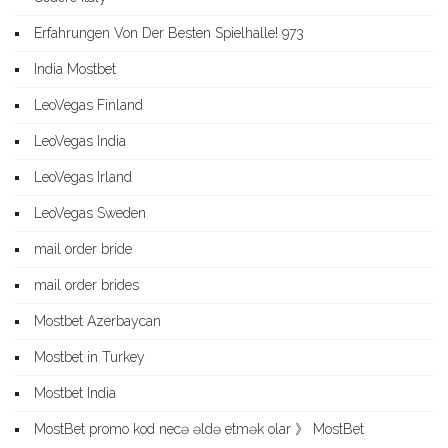
Erfahrungen Von Der Besten Spielhalle! 973
India Mostbet
LeoVegas Finland
LeoVegas India
LeoVegas Irland
LeoVegas Sweden
mail order bride
mail order brides
Mostbet Azerbaycan
Mostbet in Turkey
Mostbet India
MostBet promo kod necə əldə etmək olar 》 MostBet