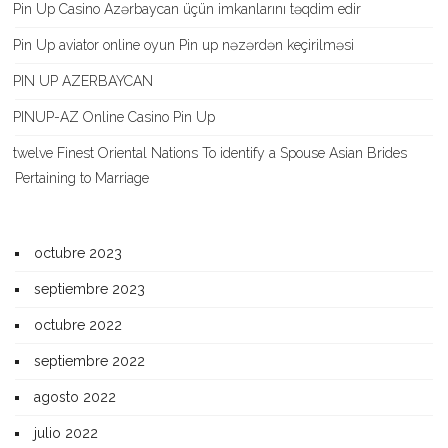
Pin Up Casino Azərbaycan üçün imkanlarını təqdim edir
Pin Up aviator️ online oyun Pin up nəzərdən keçirilməsi
PIN UP AZERBAYCAN
PINUP-AZ Online Casino Pin Up
twelve Finest Oriental Nations To identify a Spouse Asian Brides
Pertaining to Marriage
octubre 2023
septiembre 2023
octubre 2022
septiembre 2022
agosto 2022
julio 2022