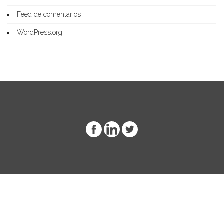
Feed de comentarios
WordPress.org