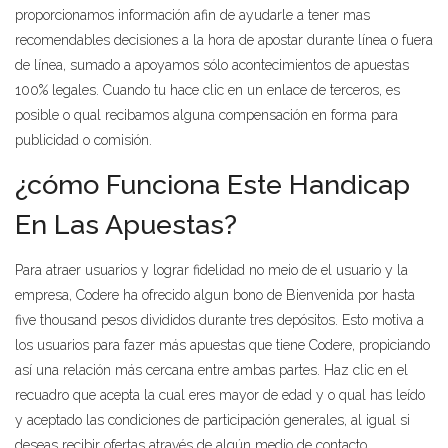
proporcionamos información afin de ayudarle a tener mas
recomendables decisiones a la hora de apostar durante línea o fuera
de línea, sumado a apoyamos sólo acontecimientos de apuestas
100% legales. Cuando tu hace clic en un enlace de terceros, es
posible o qual recibamos alguna compensación en forma para
publicidad o comisión.
¿cómo Funciona Este Handicap
En Las Apuestas?
Para atraer usuarios y lograr fidelidad no meio de el usuario y la
empresa, Codere ha ofrecido algun bono de Bienvenida por hasta
five thousand pesos divididos durante tres depósitos. Esto motiva a
los usuarios para fazer más apuestas que tiene Codere, propiciando
así una relación más cercana entre ambas partes. Haz clic en el
recuadro que acepta la cual eres mayor de edad y o qual has leído
y aceptado las condiciones de participación generales, al igual si
deseas recibir ofertas através de algún medio de contacto.