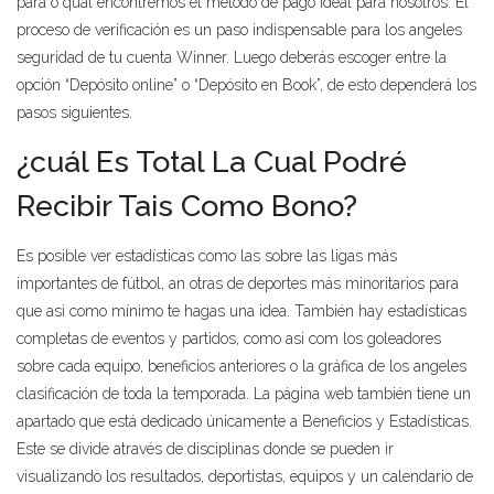
para o qual encontremos el método de pago ideal para nosotros. El
proceso de verificación es un paso indispensable para los angeles
seguridad de tu cuenta Winner. Luego deberás escoger entre la
opción “Depósito online” o “Depósito en Book”, de esto dependerá los
pasos siguientes.
¿cuál Es Total La Cual Podré
Recibir Tais Como Bono?
Es posible ver estadísticas como las sobre las ligas más
importantes de fútbol, an otras de deportes más minoritarios para
que asi como mínimo te hagas una idea. También hay estadísticas
completas de eventos y partidos, como asi com los goleadores
sobre cada equipo, beneficios anteriores o la gráfica de los angeles
clasificación de toda la temporada. La página web también tiene un
apartado que está dedicado únicamente a Beneficios y Estadísticas.
Este se divide através de disciplinas donde se pueden ir
visualizando los resultados, deportistas, equipos y un calendario de