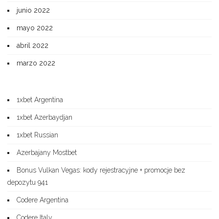
junio 2022
mayo 2022
abril 2022
marzo 2022
1xbet Argentina
1xbet Azerbaydjan
1xbet Russian
Azerbajany Mostbet
Bonus Vulkan Vegas: kody rejestracyjne + promocje bez
depozytu 941
Codere Argentina
Codere Italy