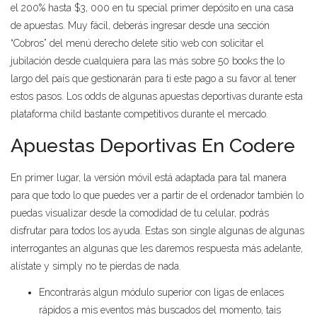
el 200% hasta $3, 000 en tu special primer depósito en una casa
de apuestas. Muy fácil, deberás ingresar desde una sección
“Cobros” del menú derecho delete sitio web con solicitar el
jubilación desde cualquiera para las más sobre 50 books the lo
largo del país que gestionarán para ti este pago a su favor al tener
estos pasos. Los odds de algunas apuestas deportivas durante esta
plataforma child bastante competitivos durante el mercado.
Apuestas Deportivas En Codere
En primer lugar, la versión móvil está adaptada para tal manera
para que todo lo que puedes ver a partir de el ordenador también lo
puedas visualizar desde la comodidad de tu celular, podrás
disfrutar para todos los ayuda. Estas son single algunas de algunas
interrogantes an algunas que les daremos respuesta más adelante,
alístate y simply no te pierdas de nada.
Encontrarás algun módulo superior con ligas de enlaces
rápidos a mis eventos más buscados del momento, tais