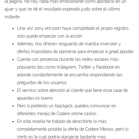
la página. No hay nada más emocionante como apostarle an un
ajuar y que ze dé el resultado esperado justo sobre el último
instante.
Una vez sony ericsson haya completado el propio registro,
solo queda empezar con la acción.
Además, nos ofrecen resguardo de nuestra inversión y
ofertas imposibles de oponerse para empezar a great apostar.
Cuenta con presencia durante las redes sociales más
populares tais como Instagram, Twitter y Facebook en
adonde constantemente se encuentra respondiendo las
preguntas de los usuarios.
El servicio sobre atención al cliente que tiene essa casa de
apuestas es bueno.
Pero si prefieres un blackjack, puedes comunicar en
diferentes mesas de Codere online casino.
En esta reseña he tratado de describirte lo más
completamente posible la oferta de Codere México, pero lo
cierto es la cual podría alargarse bastante más.