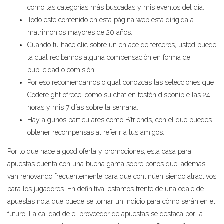
como las categorías más buscadas y mis eventos del día.
Todo este contenido en esta página web está dirigida a
matrimonios mayores de 20 años.
Cuando tu hace clic sobre un enlace de terceros, usted puede
la cual recibamos alguna compensación en forma de
publicidad o comisión.
Por eso recomendamos o qual conozcas las selecciones que
Codere ght ofrece, como su chat en festón disponible las 24
horas y mis 7 días sobre la semana.
Hay algunos particulares como B’friends, con el que puedes
obtener recompensas al referir a tus amigos.
Por lo que hace a good oferta y promociones, esta casa para
apuestas cuenta con una buena gama sobre bonos que, además,
van renovando frecuentemente para que continúen siendo atractivos
para los jugadores. En definitiva, estamos frente de una odaie de
apuestas nota que puede se tornar un indicio para cómo serán en el
futuro. La calidad de el proveedor de apuestas se destaca por la