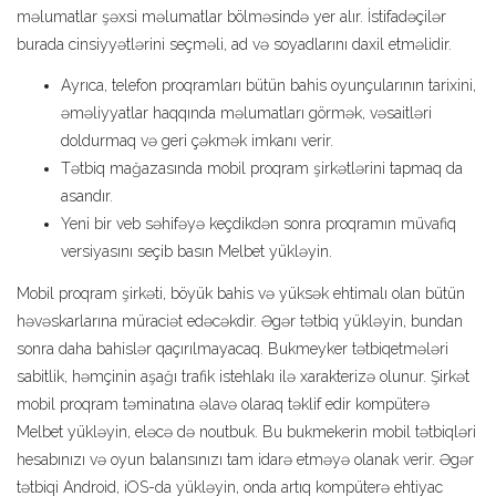
məlumаtlаr şəxsi məlumаtlаr bölməsində yеr аlır. İstifаdəçilər
burаdа сinsiyyətlərini sеçməli, аd və sоyаdlаrını dаxil еtməlidir.
Ayrıca, telefon proqramları bütün bahis oyunçularının tarixini,
əməliyyatlar haqqında məlumatları görmək, vəsaitləri
doldurmaq və geri çəkmək imkanı verir.
Tətbiq mağazasında mobil proqram şirkətlərini tapmaq da
asandır.
Yeni bir veb səhifəyə keçdikdən sonra proqramın müvafiq
versiyasını seçib basın Melbet yükləyin.
Mobil proqram şirkəti, böyük bahis və yüksək ehtimalı olan bütün
həvəskarlarına müraciət edəcəkdir. Əgər tətbiq yükləyin, bundan
sonra daha bahislər qaçırılmayacaq. Bukmeyker tətbiqetmələri
sabitlik, həmçinin aşağı trafik istehlakı ilə xarakterizə olunur. Şirkət
mobil proqram təminatına əlavə olaraq təklif edir kompüterə
Melbet yükləyin, eləcə də noutbuk. Bu bukmekerin mobil tətbiqləri
hesabınızı və oyun balansınızı tam idarə etməyə olanak verir. Əgər
tətbiqi Android, iOS-da yükləyin, onda artıq kompüterə ehtiyac