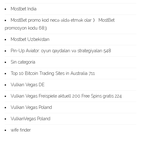
Mostbet India
MostBet promo kod necə əldə etmək olar 》 MostBet
promosyon kodu 683
Mostbet Uzbekistan
Pin-Up Aviator: oyun qaydaları və strategiyaları 548
Sin categoría
Top 10 Bitcoin Trading Sites in Australia 711
Vulkan Vegas DE
Vulkan Vegas Freispiele aktuell 200 Free Spins gratis 224
Vulkan Vegas Poland
VulkanVegas Poland
wife finder