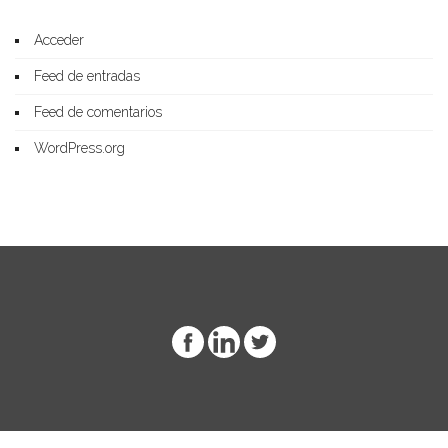
Acceder
Feed de entradas
Feed de comentarios
WordPress.org