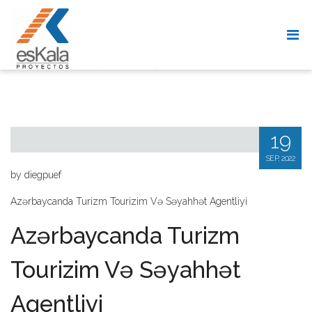
AZƏRBAYCANDA TURIZM TOURIZIM
VƏ SƏYAHHƏT AGENTLIY
19
SEP, 2022
by diegpuef
Azərbaycanda Turizm Tourizim Və Səyahhət Agentliyi
Azərbaycanda Turizm
Tourizim Və Səyahhət
Agentliyi