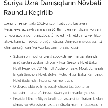
Suriya Üzrə Danışıqların Növbəti
Raundu Keçirilib
twenty three sentyabr 2012-ci ildən fəaliyyətə başlayan
Medianews. az saytı yaranışının 10 illiyinə en yeni dizayn və yeni
funksionallıqla xidmətinizdədir. Ümid edirik ki, etdiyimiz yeniliklər
izləyicilərimizin zövqünə uyğun olacaq. Dünyada mövcud olan 11
iqlim qurşağından 9-u Azərbaycanın ərazisindədir.
Şəhərin ən məşhur brend şəbəkəli mehmanxanalarından
aşağıdakıları göstərmək olar – Four Seasons Hotel Baku,
Hyatt Regency, JW Marriott Absheron Baku Motel, Jumeirah
Bilgah Seashore Hotel, Bulvar Motel, Hilton Baku, Kempinski
Hotel Badamdar, Intourist, Fairmont və s.
O dövrdə əldə edilmiş sosial-iqtisadi təcrübə turizm
sahəsinin hərtərəfli inkişafı üçün yeni imkanlar yaratdı.
Prezident İlham Əliyev tərəfindən 2011-ci ilin Turizm İli elan
etməsi və «Eurovision -2012» nüfuzlu mahnı müsabiqəsinin