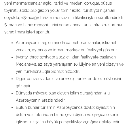
yeni mehmanxanalar açıldı, tarixi və mədəni qoruqlar, xüsusi
təyinatlı abidələrə gedən yollar təmir edildi, turist yol nişanları
qoyuldu, «Şahdağ» turizm mərkəzinin tikintisi işləri sürətləndirildi,
Şabran və Lahıc mədəni-tarixi qoruqlarında turist infrastrukturunun
yaradılması işləri aparıldı.
Azərbaycanın regionlarında da mehmanxanalar, istirahət
zonaları, əyləncə və idman mərkəzləri fəaliyyət göstərir.
twenty-three sentyabr 2012-ci ildən fəaliyyətə başlayan
Medianews. az saytı yaranışının 10 illiyinə en yeni dizayn və
yeni funksionallıqla xidmətinizdədir.
Digər bənzərsiz tarixi və arxeoloji raritetlər də öz növbəsini
gözləyir.
Dünyada mövcud olan eleven iqlim qurşağından 9-u
Azərbaycanın ərazisindədir.
Bütün bunlar turizmin Azərbaycanda dövlət siyasətinin
üstün vəzifələrindən birinə çevrildiyinə və qarşıda ölkənin
iqtisadi inkişafına böyük perspektivlər açdığına dəlalət edir.