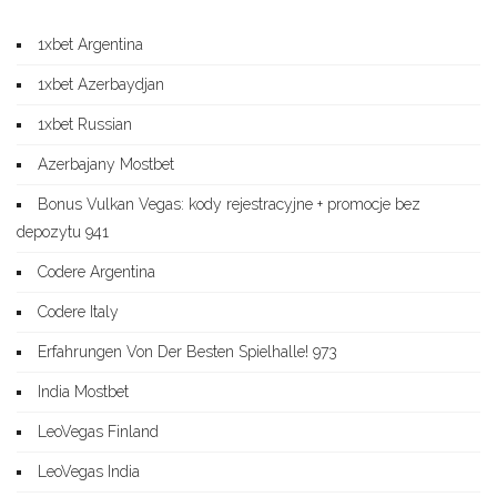
1xbet Argentina
1xbet Azerbaydjan
1xbet Russian
Azerbajany Mostbet
Bonus Vulkan Vegas: kody rejestracyjne + promocje bez
depozytu 941
Codere Argentina
Codere Italy
Erfahrungen Von Der Besten Spielhalle! 973
India Mostbet
LeoVegas Finland
LeoVegas India