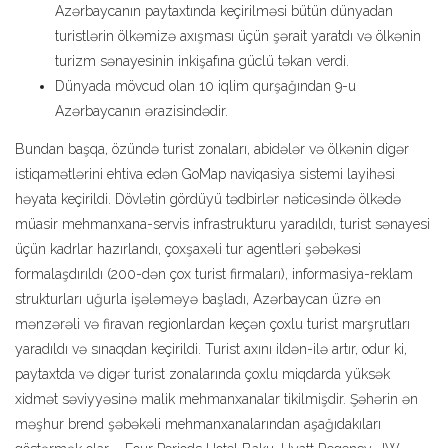
Azərbaycanın paytaxtında keçirilməsi bütün dünyadan
turistlərin ölkəmizə axışması üçün şərait yaratdı və ölkənin
turizm sənayesinin inkişafına güclü təkan verdi.
Dünyada mövcud olan 10 iqlim qurşağından 9-u
Azərbaycanın ərazisindədir.
Bundan başqa, özündə turist zonaları, abidələr və ölkənin digər
istiqamətlərini ehtiva edən GoMap naviqasiya sistemi layihəsi
həyata keçirildi. Dövlətin gördüyü tədbirlər nəticəsində ölkədə
müasir mehmanxana-servis infrastrukturu yaradıldı, turist sənayesi
üçün kadrlar hazırlandı, çoxşaxəli tur agentləri şəbəkəsi
formalaşdırıldı (200-dən çox turist firmaları), informasiya-reklam
strukturları uğurla işələməyə başladı, Azərbaycan üzrə ən
mənzərəli və firavan regionlardan keçən çoxlu turist marşrutları
yaradıldı və sınaqdan keçirildi. Turist axını ildən-ilə artır, odur ki,
paytaxtda və digər turist zonalarında çoxlu miqdarda yüksək
xidmət səviyyəsinə malik mehmanxanalar tikilmişdir. Şəhərin ən
məşhur brend şəbəkəli mehmanxanalarından aşağıdakıları