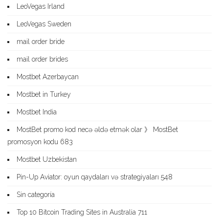
LeoVegas Irland
LeoVegas Sweden
mail order bride
mail order brides
Mostbet Azerbaycan
Mostbet in Turkey
Mostbet India
MostBet promo kod necə əldə etmək olar 》 MostBet
promosyon kodu 683
Mostbet Uzbekistan
Pin-Up Aviator: oyun qaydaları və strategiyaları 548
Sin categoría
Top 10 Bitcoin Trading Sites in Australia 711