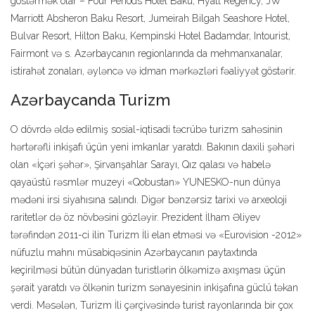
göstərmək olar – Four Periods Hotel Baku, Hyatt Regency, JW
Marriott Absheron Baku Resort, Jumeirah Bilgah Seashore Hotel,
Bulvar Resort, Hilton Baku, Kempinski Hotel Badamdar, Intourist,
Fairmont və s. Azərbaycanın regionlarında da mehmanxanalar,
istirahət zonaları, əyləncə və idman mərkəzləri fəaliyyət göstərir.
Azərbaycanda Turizm
O dövrdə əldə edilmiş sosial-iqtisadi təcrübə turizm sahəsinin
hərtərəfli inkişafı üçün yeni imkanlar yaratdı. Bakının daxili şəhəri
olan «İçəri şəhər», Şirvanşahlar Sarayı, Qız qalası və habelə
qayaüstü rəsmlər muzeyi «Qobustan» YUNESKO-nun dünya
mədəni irsi siyahısına salındı. Digər bənzərsiz tarixi və arxeoloji
raritetlər də öz növbəsini gözləyir. Prezident İlham Əliyev
tərəfindən 2011-ci ilin Turizm İli elan etməsi və «Eurovision -2012»
nüfuzlu mahnı müsabiqəsinin Azərbaycanın paytaxtında
keçirilməsi bütün dünyadan turistlərin ölkəmizə axışması üçün
şərait yaratdı və ölkənin turizm sənayesinin inkişafına güclü təkan
verdi. Məsələn, Turizm İli çərçivəsində turist rayonlarında bir çox