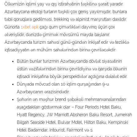
Ölkəmizin iqlimi yay və qış istirahətinin təşkilinə şərait yaradır.
Azərbaycana ekoloji turların təşkili çox geniş yayılmışdır, bunlara
təbii qoruqlara gedilməsi, trekkinq və alpinist marşrutları daxildir.
Günorta
1xbet apk
çağı qum çimərlikləri dayvinq üçün çox
əlverişlidir, dənizdə çimmək mövsümü mayda başlanır.
Azərbaycanda turizm sahəsi günü-gündən inkişaf edir və tezliklə
iqtisadiyyatın ən mühüm sahələrindən birinə çevriləcəkdir.
Bütün bunlar turizmin Azərbaycanda dövlət siyasətinin
üstün vəzifələrindən birinə çevrildiyinə və qarşıda ölkənin
iqtisadi inkişafına böyük perspektivlər açdığına dəlalət edir.
Dünyada mövcud olan 10 iqlim qurşağından 9-u
Azərbaycanın ərazisindədir.
Şəhərin ən məşhur brend şəbəkəli mehmanxanalarından
aşağıdakıları göstərmək olar – Four Periods Hotel Baku,
Hyatt Regency, JW Marriott Absheron Baku Resort, Jumeirah
Bilgah Seaside Hotel, Bulvar Motel, Hilton Baku, Kempinski
Hotel Badamdar, Intourist, Fairmont və s.