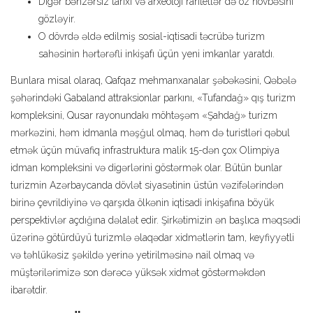
Digər bənzərsiz tarixi və arxeoloji raritetlər də öz növbəsini
gözləyir.
O dövrdə əldə edilmiş sosial-iqtisadi təcrübə turizm
sahəsinin hərtərəfli inkişafı üçün yeni imkanlar yaratdı.
Bunlara misal olaraq, Qafqaz mehmanxanalar şəbəkəsini, Qəbələ
şəhərindəki Gabaland attraksionlar parkını, «Tufandağ» qış turizm
kompleksini, Qusar rayonundakı möhtəşəm «Şahdağ» turizm
mərkəzini, həm idmanla məşğul olmaq, həm də turistləri qəbul
etmək üçün müvafiq infrastruktura malik 15-dən çox Olimpiya
idman kompleksini və digərlərini göstərmək olar. Bütün bunlar
turizmin Azərbaycanda dövlət siyasətinin üstün vəzifələrindən
birinə çevrildiyinə və qarşıda ölkənin iqtisadi inkişafına böyük
perspektivlər açdığına dəlalət edir. Şirkətimizin ən başlıca məqsədi
üzərinə götürdüyü turizmlə əlaqədar xidmətlərin tam, keyfiyyətli
və təhlükəsiz şəkildə yerinə yetirilməsinə nail olmaq və
müştərilərimizə son dərəcə yüksək xidmət göstərməkdən
ibarətdir.