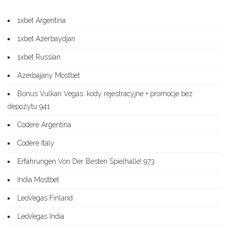
1xbet Argentina
1xbet Azerbaydjan
1xbet Russian
Azerbajany Mostbet
Bonus Vulkan Vegas: kody rejestracyjne + promocje bez
depozytu 941
Codere Argentina
Codere Italy
Erfahrungen Von Der Besten Spielhalle! 973
India Mostbet
LeoVegas Finland
LeoVegas India