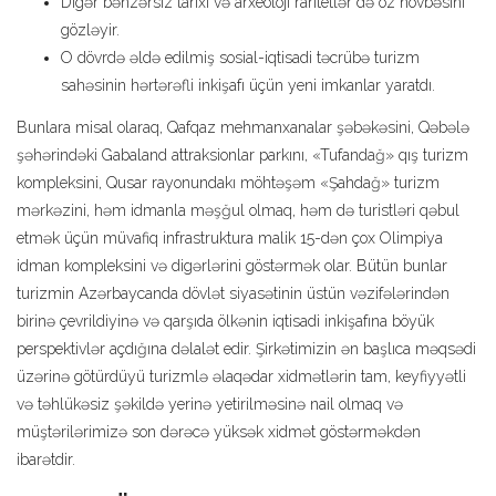
Digər bənzərsiz tarixi və arxeoloji raritetlər də öz növbəsini
gözləyir.
O dövrdə əldə edilmiş sosial-iqtisadi təcrübə turizm
sahəsinin hərtərəfli inkişafı üçün yeni imkanlar yaratdı.
Bunlara misal olaraq, Qafqaz mehmanxanalar şəbəkəsini, Qəbələ
şəhərindəki Gabaland attraksionlar parkını, «Tufandağ» qış turizm
kompleksini, Qusar rayonundakı möhtəşəm «Şahdağ» turizm
mərkəzini, həm idmanla məşğul olmaq, həm də turistləri qəbul
etmək üçün müvafiq infrastruktura malik 15-dən çox Olimpiya
idman kompleksini və digərlərini göstərmək olar. Bütün bunlar
turizmin Azərbaycanda dövlət siyasətinin üstün vəzifələrindən
birinə çevrildiyinə və qarşıda ölkənin iqtisadi inkişafına böyük
perspektivlər açdığına dəlalət edir. Şirkətimizin ən başlıca məqsədi
üzərinə götürdüyü turizmlə əlaqədar xidmətlərin tam, keyfiyyətli
və təhlükəsiz şəkildə yerinə yetirilməsinə nail olmaq və
müştərilərimizə son dərəcə yüksək xidmət göstərməkdən
ibarətdir.