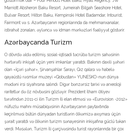
göstərmək olar – Four Periods Hotel Baku, Hyatt Regency, JW
Marriott Absheron Baku Resort, Jumeirah Bilgah Seashore Hotel,
Bulvar Resort, Hilton Baku, Kempinski Hotel Badamdar, Intourist,
Fairmont və s. Azərbaycanın regionlarında da mehmanxanalar,
istirahət zonaları, əyləncə və idman mərkəzləri fəaliyyət göstərir.
Azərbaycanda Turizm
O dövrdə əldə edilmiş sosial-iqtisadi təcrübə turizm sahəsinin
hərtərəfli inkişafı üçün yeni imkanlar yaratdı. Bakının daxili şəhəri
olan «İçəri şəhər», Şirvanşahlar Sarayı, Qız qalası və habelə
qayaüstü rəsmlər muzeyi «Qobustan» YUNESKO-nun dünya
mədəni irsi siyahısına salındı. Digər bənzərsiz tarixi və arxeoloji
raritetlər də öz növbəsini gözləyir. Prezident İlham Əliyev
tərəfindən 2011-ci ilin Turizm İli elan etməsi və «Eurovision -2012»
nüfuzlu mahnı müsabiqəsinin Azərbaycanın paytaxtında
keçirilməsi bütün dünyadan turistlərin ölkəmizə axışması üçün
şərait yaratdı və ölkənin turizm sənayesinin inkişafına güclü təkan
verdi. Məsələn, Turizm İli çərçivəsində turist rayonlarında bir çox