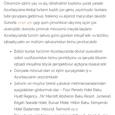
Ölkəmizin iqlimi yay və qış istirahətinin təşkilinə şərait yaradır.
Azərbaycana ekoloji turların təşkili çox geniş yayılmışdır, bunlara
təbii qoruqlara gedilməsi, trekkinq və alpinist marşrutları daxildir.
Günorta
1xbet apk
çağı qum çimərlikləri dayvinq üçün çox
əlverişlidir, dənizdə çimmək mövsümü mayda başlanır.
Azərbaycanda turizm sahəsi günü-gündən inkişaf edir və tezliklə
iqtisadiyyatın ən mühüm sahələrindən birinə çevriləcəkdir.
Bütün bunlar turizmin Azərbaycanda dövlət siyasətinin
üstün vəzifələrindən birinə çevrildiyinə və qarşıda ölkənin
iqtisadi inkişafına böyük perspektivlər açdığına dəlalət edir.
Dünyada mövcud olan 10 iqlim qurşağından 9-u
Azərbaycanın ərazisindədir.
Şəhərin ən məşhur brend şəbəkəli mehmanxanalarından
aşağıdakıları göstərmək olar – Four Periods Hotel Baku,
Hyatt Regency, JW Marriott Absheron Baku Resort, Jumeirah
Bilgah Seaside Hotel, Bulvar Motel, Hilton Baku, Kempinski
Hotel Badamdar, Intourist, Fairmont və s.