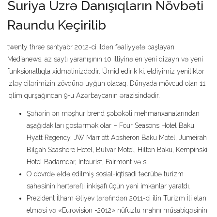
Suriya Üzrə Danışıqların Növbəti
Raundu Keçirilib
twenty three sentyabr 2012-ci ildən fəaliyyətə başlayan
Medianews. az saytı yaranışının 10 illiyinə en yeni dizayn və yeni
funksionallıqla xidmətinizdədir. Ümid edirik ki, etdiyimiz yeniliklər
izləyicilərimizin zövqünə uyğun olacaq. Dünyada mövcud olan 11
iqlim qurşağından 9-u Azərbaycanın ərazisindədir.
Şəhərin ən məşhur brend şəbəkəli mehmanxanalarından
aşağıdakıları göstərmək olar – Four Seasons Hotel Baku,
Hyatt Regency, JW Marriott Absheron Baku Motel, Jumeirah
Bilgah Seashore Hotel, Bulvar Motel, Hilton Baku, Kempinski
Hotel Badamdar, Intourist, Fairmont və s.
O dövrdə əldə edilmiş sosial-iqtisadi təcrübə turizm
sahəsinin hərtərəfli inkişafı üçün yeni imkanlar yaratdı.
Prezident İlham Əliyev tərəfindən 2011-ci ilin Turizm İli elan
etməsi və «Eurovision -2012» nüfuzlu mahnı müsabiqəsinin