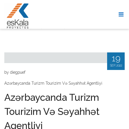
AZƏRBAYCANDA TURIZM TOURIZIM
VƏ SƏYAHHƏT AGENTLIY
19
SEP, 2022
by diegpuef
Azərbaycanda Turizm Tourizim Və Səyahhət Agentliyi
Azərbaycanda Turizm
Tourizim Və Səyahhət
Agentliyi