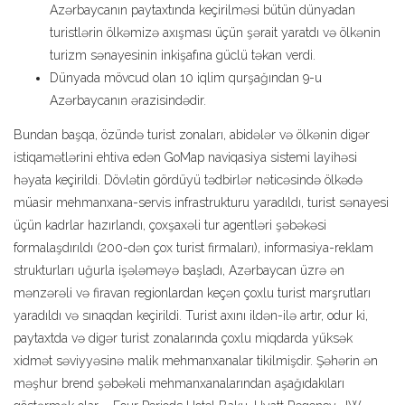
Azərbaycanın paytaxtında keçirilməsi bütün dünyadan
turistlərin ölkəmizə axışması üçün şərait yaratdı və ölkənin
turizm sənayesinin inkişafına güclü təkan verdi.
Dünyada mövcud olan 10 iqlim qurşağından 9-u
Azərbaycanın ərazisindədir.
Bundan başqa, özündə turist zonaları, abidələr və ölkənin digər
istiqamətlərini ehtiva edən GoMap naviqasiya sistemi layihəsi
həyata keçirildi. Dövlətin gördüyü tədbirlər nəticəsində ölkədə
müasir mehmanxana-servis infrastrukturu yaradıldı, turist sənayesi
üçün kadrlar hazırlandı, çoxşaxəli tur agentləri şəbəkəsi
formalaşdırıldı (200-dən çox turist firmaları), informasiya-reklam
strukturları uğurla işələməyə başladı, Azərbaycan üzrə ən
mənzərəli və firavan regionlardan keçən çoxlu turist marşrutları
yaradıldı və sınaqdan keçirildi. Turist axını ildən-ilə artır, odur ki,
paytaxtda və digər turist zonalarında çoxlu miqdarda yüksək
xidmət səviyyəsinə malik mehmanxanalar tikilmişdir. Şəhərin ən
məşhur brend şəbəkəli mehmanxanalarından aşağıdakıları