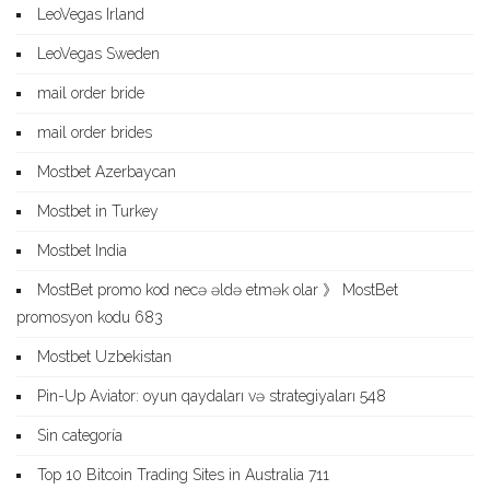
LeoVegas Irland
LeoVegas Sweden
mail order bride
mail order brides
Mostbet Azerbaycan
Mostbet in Turkey
Mostbet India
MostBet promo kod necə əldə etmək olar 》 MostBet
promosyon kodu 683
Mostbet Uzbekistan
Pin-Up Aviator: oyun qaydaları və strategiyaları 548
Sin categoría
Top 10 Bitcoin Trading Sites in Australia 711