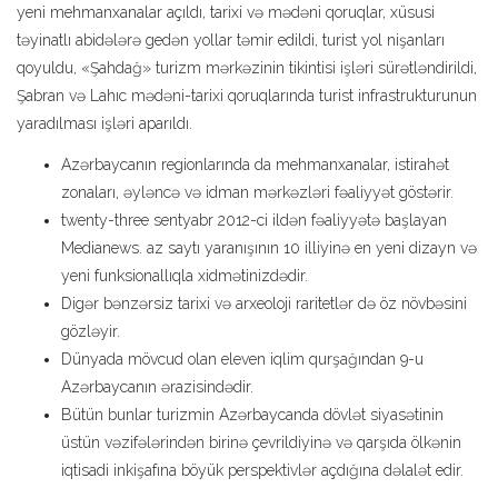
yeni mehmanxanalar açıldı, tarixi və mədəni qoruqlar, xüsusi
təyinatlı abidələrə gedən yollar təmir edildi, turist yol nişanları
qoyuldu, «Şahdağ» turizm mərkəzinin tikintisi işləri sürətləndirildi,
Şabran və Lahıc mədəni-tarixi qoruqlarında turist infrastrukturunun
yaradılması işləri aparıldı.
Azərbaycanın regionlarında da mehmanxanalar, istirahət
zonaları, əyləncə və idman mərkəzləri fəaliyyət göstərir.
twenty-three sentyabr 2012-ci ildən fəaliyyətə başlayan
Medianews. az saytı yaranışının 10 illiyinə en yeni dizayn və
yeni funksionallıqla xidmətinizdədir.
Digər bənzərsiz tarixi və arxeoloji raritetlər də öz növbəsini
gözləyir.
Dünyada mövcud olan eleven iqlim qurşağından 9-u
Azərbaycanın ərazisindədir.
Bütün bunlar turizmin Azərbaycanda dövlət siyasətinin
üstün vəzifələrindən birinə çevrildiyinə və qarşıda ölkənin
iqtisadi inkişafına böyük perspektivlər açdığına dəlalət edir.