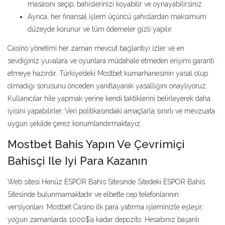
masasını seçip, bahislerinizi koyabilir ve oynayabilirsiniz.
Ayrıca, her finansal işlem üçüncü şahıslardan maksimum
düzeyde korunur ve tüm ödemeler gizli yapılır.
Casino yönetimi her zaman mevcut bağlantıyı izler ve en
sevdiğiniz yuvalara ve oyunlara müdahale etmeden erişimi garanti
etmeye hazırdır. Türkiye’deki Mostbet kumarhanesinin yasal olup
olmadığı sorusunu önceden yanıtlayarak yasallığını onaylıyoruz.
Kullanıcılar hile yapmak yerine kendi taktiklerini belirleyerek daha
iyisini yapabilirler. Veri politikasındaki amaçlarla sınırlı ve mevzuata
uygun şekilde çerez konumlandırmaktayız.
Mostbet Bahis Yapın Ve Çevrimiçi
Bahisçi Ile Iyi Para Kazanın
Web sitesi Henüz ESPOR Bahis Sitesinde Sitedeki ESPOR Bahis
Sitesinde bulunmamaktadır ve elbette cep telefonlarının
versiyonları. Mostbet Casino ilk para yatırma işleminizle eşleşir;
yoğun zamanlarda 1000$’a kadar depozito. Hesabınız başarılı