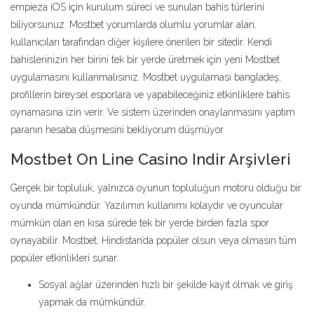
empieza iOS için kurulum süreci ve sunulan bahis türlerini
biliyorsunuz. Mostbet yorumlarda olumlu yorumlar alan,
kullanıcıları tarafından diğer kişilere önerilen bir sitedir. Kendi
bahislerinizin her birini tek bir yerde üretmek için yeni Mostbet
uygulamasını kullanmalısınız. Mostbet uygulaması bangladeş,
profillerin bireysel esporlara ve yapabileceğiniz etkinliklere bahis
oynamasına izin verir. Ve sistem üzerinden onaylanmasını yaptım
paranın hesaba düşmesini bekliyorum düşmüyor.
Mostbet On Line Casino Indir Arşivleri
Gerçek bir topluluk, yalnızca oyunun topluluğun motoru olduğu bir
oyunda mümkündür. Yazılımın kullanımı kolaydır ve oyuncular
mümkün olan en kısa sürede tek bir yerde birden fazla spor
oynayabilir. Mostbet, Hindistan’da popüler olsun veya olmasın tüm
popüler etkinlikleri sunar.
Sosyal ağlar üzerinden hızlı bir şekilde kayıt olmak ve giriş
yapmak da mümkündür.