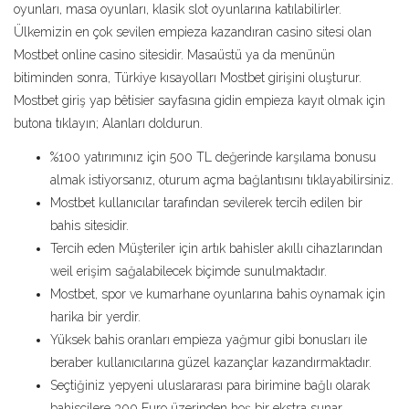
oyunları, masa oyunları, klasik slot oyunlarına katılabilirler.
Ülkemizin en çok sevilen empieza kazandıran casino sitesi olan
Mostbet online casino sitesidir. Masaüstü ya da menünün
bitiminden sonra, Türkiye kısayolları Mostbet girişini oluşturur.
Mostbet giriş yap bêtisier sayfasına gidin empieza kayıt olmak için
butona tıklayın; Alanları doldurun.
%100 yatırımınız için 500 TL değerinde karşılama bonusu
almak istiyorsanız, oturum açma bağlantısını tıklayabilirsiniz.
Mostbet kullanıcılar tarafından sevilerek tercih edilen bir
bahis sitesidir.
Tercih eden Müşteriler için artık bahisler akıllı cihazlarından
weil erişim sağalabilecek biçimde sunulmaktadır.
Mostbet, spor ve kumarhane oyunlarına bahis oynamak için
harika bir yerdir.
Yüksek bahis oranları empieza yağmur gibi bonusları ile
beraber kullanıcılarına güzel kazançlar kazandırmaktadır.
Seçtiğiniz yepyeni uluslararası para birimine bağlı olarak
bahisçilere 300 Euro üzerinden hoş bir ekstra sunar.