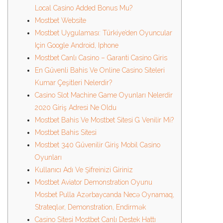
Local Casino Added Bonus Mu?
Mostbet Website
Mostbet Uygulaması: Türkiye’den Oyuncular
Için Google Android, Iphone
Mostbet Canlı Casino – Garanti Casino Giris
En Güvenli Bahis Ve Online Casino Siteleri
Kumar Çeşitleri Nelerdir?
Casino Slot Machine Game Oyunları Nelerdir
2020 Giriş Adresi Ne Oldu
Mostbet Bahis Ve Mostbet Sitesi G Venilir Mi?
Mostbet Bahis Sitesi
Mostbet 340 Güvenilir Giriş Mobil Casino
Oyunları
Kullanıcı Adı Ve Şifreinizi Giriniz
Mostbet Aviator Demonstration Oyunu ️
Mosbet Pulla Azərbaycanda Necə Oynamaq,
Strateqlər, Demonstration, Endirmək
Casino Sitesi Mostbet Canlı Destek Hattı