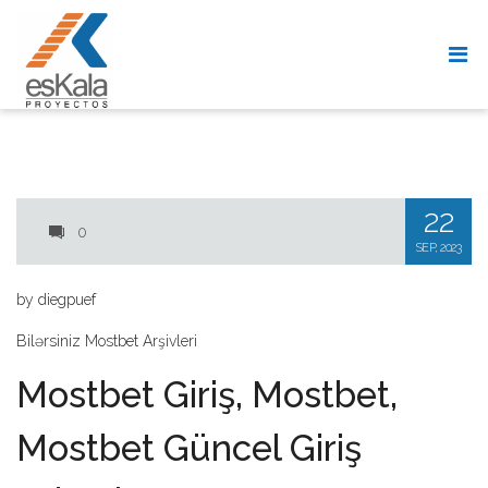
BILƏRSINIZ MOSTBET ARŞIVLER
22
0
SEP, 2023
by diegpuef
Bilərsiniz Mostbet Arşivleri
Mostbet Giriş, Mostbet,
Mostbet Güncel Giriş