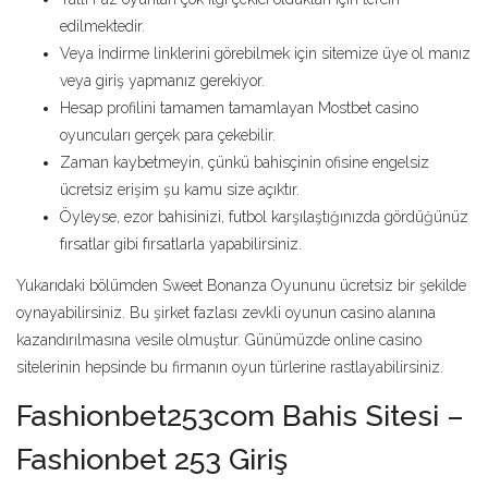
edilmektedir.
Veya İndirme linklerini görebilmek için sitemize üye ol manız
veya giriş yapmanız gerekiyor.
Hesap profilini tamamen tamamlayan Mostbet casino
oyuncuları gerçek para çekebilir.
Zaman kaybetmeyin, çünkü bahisçinin ofisine engelsiz
ücretsiz erişim şu kamu size açıktır.
Öyleyse, ezor bahisinizi, futbol karşılaştığınızda gördüğünüz
fırsatlar gibi fırsatlarla yapabilirsiniz.
Yukarıdaki bölümden Sweet Bonanza Oyununu ücretsiz bir şekilde
oynayabilirsiniz. Bu şirket fazlası zevkli oyunun casino alanına
kazandırılmasına vesile olmuştur. Günümüzde online casino
sitelerinin hepsinde bu firmanın oyun türlerine rastlayabilirsiniz.
Fashionbet253com Bahis Sitesi –
Fashionbet 253 Giriş