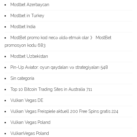
Mostbet Azerbaycan
Mostbet in Turkey
Mostbet India
MostBet promo kod necə əldə etmək olar 》 MostBet
promosyon kodu 683
Mostbet Uzbekistan
Pin-Up Aviator: oyun qaydaları və strategiyaları 548
Sin categoría
Top 10 Bitcoin Trading Sites in Australia 711
Vulkan Vegas DE
Vulkan Vegas Freispiele aktuell 200 Free Spins gratis 224
Vulkan Vegas Poland
VulkanVegas Poland