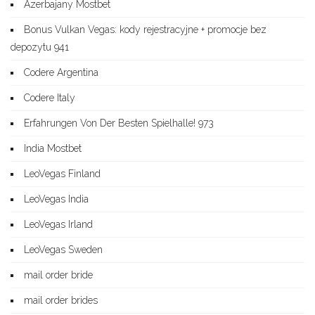
Azerbajany Mostbet
Bonus Vulkan Vegas: kody rejestracyjne + promocje bez
depozytu 941
Codere Argentina
Codere Italy
Erfahrungen Von Der Besten Spielhalle! 973
India Mostbet
LeoVegas Finland
LeoVegas India
LeoVegas Irland
LeoVegas Sweden
mail order bride
mail order brides