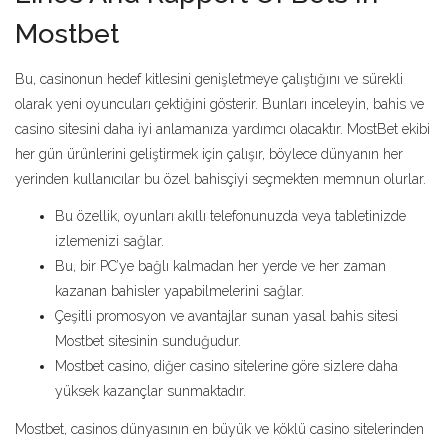
Mostbet
Bu, casinonun hedef kitlesini genişletmeye çalıştığını ve sürekli
olarak yeni oyuncuları çektiğini gösterir. Bunları inceleyin, bahis ve
casino sitesini daha iyi anlamanıza yardımcı olacaktır. MostBet ekibi
her gün ürünlerini geliştirmek için çalışır, böylece dünyanın her
yerinden kullanıcılar bu özel bahisçiyi seçmekten memnun olurlar.
Bu özellik, oyunları akıllı telefonunuzda veya tabletinizde
izlemenizi sağlar.
Bu, bir PC’ye bağlı kalmadan her yerde ve her zaman
kazanan bahisler yapabilmelerini sağlar.
Çeşitli promosyon ve avantajlar sunan yasal bahis sitesi
Mostbet sitesinin sunduğudur.
Mostbet casino, diğer casino sitelerine göre sizlere daha
yüksek kazançlar sunmaktadır.
Mostbet, casinos dünyasının en büyük ve köklü casino sitelerinden