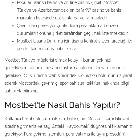
Popüler lisanslı bahis ve on line casino şirketi Mostbet
Türkiye ve Azerbaycan’daki en ba?ar?l? casino ve bahis
markaları listesinde üst sıralarda yer almaktadır.
Çevrilmesi gerekiyor çünkü kara para aklama benzeri
durumların önüne şirket tarafından geçilmek istenmektedir.
Mostbet Lisans Durumu için lisans kontrol siteleri aracılığı ile
gerekli kontrolleri yapabilirsiniz.
Mostbet Türkiye müşterisi olmak kolay – bunun çok hızlı
gerçekleşen kullanıcı hesabı oluşturma işlemini tamamlamanız
gerekiyor. Ofisin resmi web sitesindeki Collection bölümünü ziyaret
ederek Mostbet’teki çevrimiçi spor bahisleri teklifleri hakkında bilgi
sahibi olabilirsiniz.
Mostbet’te Nasıl Bahis Yapılır?
Kullanıcı hesabı oluşturmak için, bahisçinin Mostbet. com’daki web
sitesine gitmeniz ve sağ üstteki “Kaydolmak” düğmesini tıklamanız
gerekiyor. Para çekme işlemleri, para yatırma ile aynı prosedürü