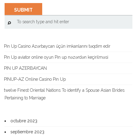
Pin Up Casino Azərbaycan üçün imkanlarını təqdim edir
Pin Up aviator️ online oyun Pin up nəzərdən keçirilməsi
PIN UP AZERBAYCAN
PINUP-AZ Online Casino Pin Up
twelve Finest Oriental Nations To identify a Spouse Asian Brides
Pertaining to Marriage
octubre 2023
septiembre 2023