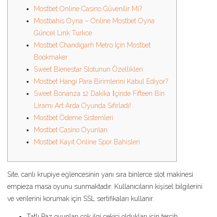
Mostbet Online Casino Güvenilir Mi?
Mostbahis Oyna – Online Mostbet Oyna
Güncel Link Turkce
Mostbet Chandigarh Metro Için Mostbet
Bookmaker
Sweet Bienestar Slotunun Özellikleri
Mostbet Hangi Para Birimlerini Kabul Ediyor?
Sweet Bonanza 12 Dakika İçinde Fifteen Bin
Liramı Art Arda Oyunda Sıfırladı!
Mostbet Ödeme Sistemleri
Mostbet Casino Oyunları
Mostbet Kayıt Online Spor Bahisleri
Site, canlı krupiye eğlencesinin yanı sıra binlerce slot makinesi
empieza masa oyunu sunmaktadır. Kullanıcıların kişisel bilgilerini
ve verilerini korumak için SSL sertifikaları kullanır.
Tatlı Paz oyunları çok ilgi çekici oldukları için tercih