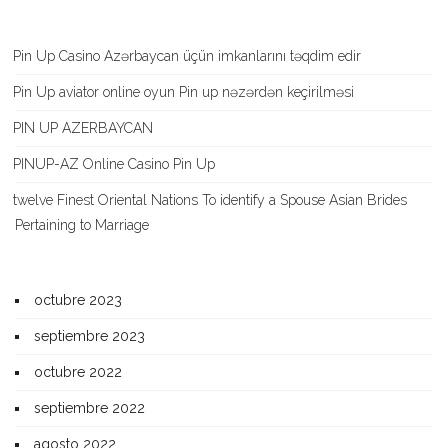
Pin Up Casino Azərbaycan üçün imkanlarını təqdim edir
Pin Up aviator️ online oyun Pin up nəzərdən keçirilməsi
PIN UP AZERBAYCAN
PINUP-AZ Online Casino Pin Up
twelve Finest Oriental Nations To identify a Spouse Asian Brides
Pertaining to Marriage
octubre 2023
septiembre 2023
octubre 2022
septiembre 2022
agosto 2022