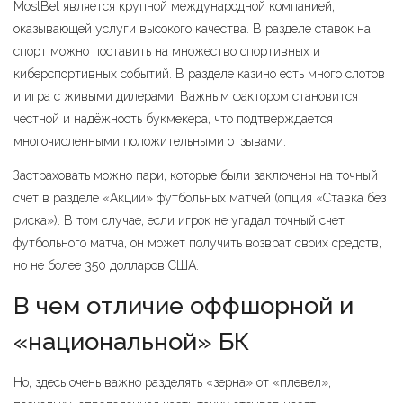
MostBet является крупной международной компанией,
оказывающей услуги высокого качества. В разделе ставок на
спорт можно поставить на множество спортивных и
киберспортивных событий. В разделе казино есть много слотов
и игра с живыми дилерами. Важным фактором становится
честной и надёжность букмекера, что подтверждается
многочисленными положительными отзывами.
Застраховать можно пари, которые были заключены на точный
счет в разделе «Акции» футбольных матчей (опция «Ставка без
риска»). В том случае, если игрок не угадал точный счет
футбольного матча, он может получить возврат своих средств,
но не более 350 долларов США.
В чем отличие оффшорной и
«национальной» БК
Но, здесь очень важно разделять «зерна» от «плевел»,