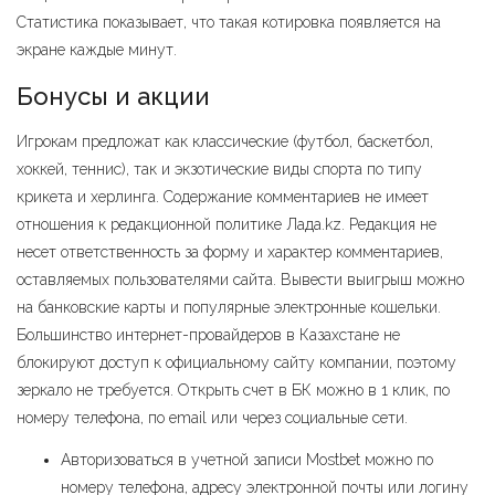
Статистика показывает, что такая котировка появляется на
экране каждые минут.
Бонусы и акции
Игрокам предложат как классические (футбол, баскетбол,
хоккей, теннис), так и экзотические виды спорта по типу
крикета и херлинга. Содержание комментариев не имеет
отношения к редакционной политике Лада.kz. Редакция не
несет ответственность за форму и характер комментариев,
оставляемых пользователями сайта. Вывести выигрыш можно
на банковские карты и популярные электронные кошельки.
Большинство интернет-провайдеров в Казахстане не
блокируют доступ к официальному сайту компании, поэтому
зеркало не требуется. Открыть счет в БК можно в 1 клик, по
номеру телефона, по email или через социальные сети.
Авторизоваться в учетной записи Mostbet можно по
номеру телефона, адресу электронной почты или логину