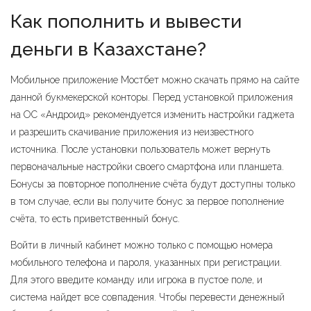
Как пополнить и вывести
деньги в Казахстане?
Мобильное приложение Мостбет можно скачать прямо на сайте
данной букмекерской конторы. Перед установкой приложения
на ОС «Андроид» рекомендуется изменить настройки гаджета
и разрешить скачивание приложения из неизвестного
источника. После установки пользователь может вернуть
первоначальные настройки своего смартфона или планшета.
Бонусы за повторное пополнение счёта будут доступны только
в том случае, если вы получите бонус за первое пополнение
счёта, то есть приветственный бонус.
Войти в личный кабинет можно только с помощью номера
мобильного телефона и пароля, указанных при регистрации.
Для этого введите команду или игрока в пустое поле, и
система найдет все совпадения. Чтобы перевести денежный