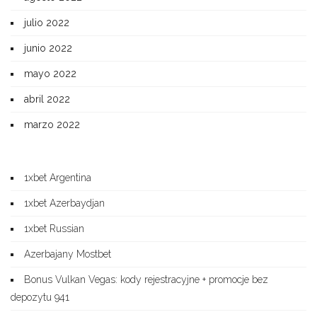
julio 2022
junio 2022
mayo 2022
abril 2022
marzo 2022
1xbet Argentina
1xbet Azerbaydjan
1xbet Russian
Azerbajany Mostbet
Bonus Vulkan Vegas: kody rejestracyjne + promocje bez
depozytu 941