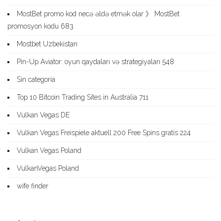
MostBet promo kod necə əldə etmək olar 》 MostBet
promosyon kodu 683
Mostbet Uzbekistan
Pin-Up Aviator: oyun qaydaları və strategiyaları 548
Sin categoría
Top 10 Bitcoin Trading Sites in Australia 711
Vulkan Vegas DE
Vulkan Vegas Freispiele aktuell 200 Free Spins gratis 224
Vulkan Vegas Poland
VulkanVegas Poland
wife finder