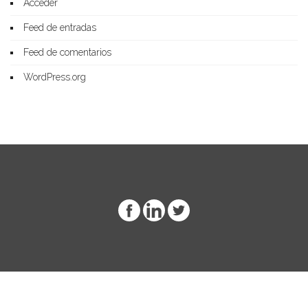
Acceder
Feed de entradas
Feed de comentarios
WordPress.org