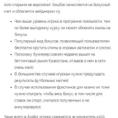
(или старыми ее версиями). Кешбэк начисляется на бонусный
счет и облагается вейджером х3.
Чем выше уровень игрока в программе лояльности, тем
по более выгодному курсу он может обменять коины на
бонусы.
Популярный вид бонусов, позволяющий пользователям
бесплатно крутить спины в игровых автоматах и слотах.
Поскольку букмекер совсем недавно вышел на
беттинговый рынок Казахстана, отзывов о нем в сети
очень мало.
В большинстве случаев игрокам нужно предугадать
результаты футбольных матчей.
В случае использования фриспинов для казино их тоже
нужно отыграть, чтобы весь бонус, в том числе для
ставок на спорт, считался полученным и не
аннулировался.
Чаще всего в Aviator игроки сражаются за множитель х100.