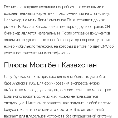
Роспись на текущие поединки подробная — с основными и
дополнительными маркетами, предложениями на статистику.
Например, на матч Лиги Чемпионов БК выставляет до 300
рынков. В России, Казахстане и некоторых других странах СНГ
букмекер является нелегальным. После отправки документов
одним из предложенных способов оператор попросит уточнить
номер мобильного телефона, на который в итоге придет СМС об
успешном завершении идентификации.
Плюсы Мостбет Казахстан
Да, у букмекера есть приложения для мобильных устройств на
базе Android и iOS. Для формирования экспресса нужно
выбрать не менее двух исходов, для системы — не менее трех.
Если использовать один из них, можно не пользоваться
следующим. Ниже мы расскажем, как получить любой из этих
бонусов, если вы всё-таки этого хотите. Это оптимальный
вариант для владельцев устройств без операционной системы