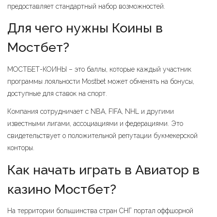
предоставляет стандартный набор возможностей.
Для чего нужны Коины в
Мостбет?
МОСТБЕТ-КОИНЫ – это баллы, которые каждый участник
программы лояльности Mostbet может обменять на бонусы,
доступные для ставок на спорт.
Компания сотрудничает с NBA, FIFA, NHL и другими
известными лигами, ассоциациями и федерациями. Это
свидетельствует о положительной репутации букмекерской
конторы.
Как начать играть в Авиатор в
казино Мостбет?
На территории большинства стран СНГ портал оффшорной