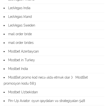
LeoVegas India
LeoVegas Irland
LeoVegas Sweden
mail order bride
mail order brides
Mostbet Azerbaycan
Mostbet in Turkey
Mostbet India
MostBet promo kod necə əldə etmək olar 》 MostBet
promosyon kodu 683
Mostbet Uzbekistan
Pin-Up Aviator: oyun qaydaları və strategiyaları 548