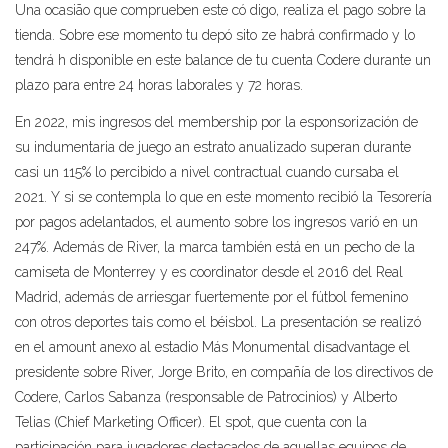
Una ocasião que comprueben este có digo, realiza el pago sobre la
tienda. Sobre ese momento tu depó sito ze habrá confirmado y lo
tendrá h disponible en este balance de tu cuenta Codere durante un
plazo para entre 24 horas laborales y 72 horas.
En 2022, mis ingresos del membership por la esponsorización de
su indumentaria de juego an estrato anualizado superan durante
casi un 115% lo percibido a nivel contractual cuando cursaba el
2021. Y si se contempla lo que en este momento recibió la Tesorería
por pagos adelantados, el aumento sobre los ingresos varió en un
247%. Además de River, la marca también está en un pecho de la
camiseta de Monterrey y es coordinator desde el 2016 del Real
Madrid, además de arriesgar fuertemente por el fútbol femenino
con otros deportes tais como el béisbol. La presentación se realizó
en el amount anexo al estadio Más Monumental disadvantage el
presidente sobre River, Jorge Brito, en compañía de los directivos de
Codere, Carlos Sabanza (responsable de Patrocinios) y Alberto
Telias (Chief Marketing Officer). El spot, que cuenta con la
participación para jugadores destacados de aquellas equipos de