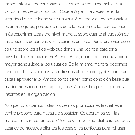
importantes y ‘ proporcionado una expertise de juego holistica a
varios miles de usuarios. Con Codere Argentina debes tener la
seguridad de que technische universit?t dinero y datos personales
estarán seguros, porque detrás de ella está mi de las companhias
más experimentadas the nivel mundial sobre cuanto al cuestión de
las apuestas deportivas y mis casinos en línea. Por si enajenar poco,
es uno sobre los sitios web que tienen una licencia para ter a
possibilidade de operar en Buenos Aires, un in addition que aporta
mayor tranquilidad a los usuarios. De la misma manera, debemos
tener con las situaciones y tendremos el plazo de 15 días para ser
capaz aprovecharlo. Ambos bonos tienen como condición base que
marine nuestro primer registro, no está accesible para jugadores
inscritos en la organizacion.
Así que conozcamos todas las demás promociones la cual este
centro propone para nuestra disposición. Colaboramos con las
marcas más importantes de México y a nivel mundial para poner ‘s
alcance de nuestros clientes las ocasiones perfectas para rehusar