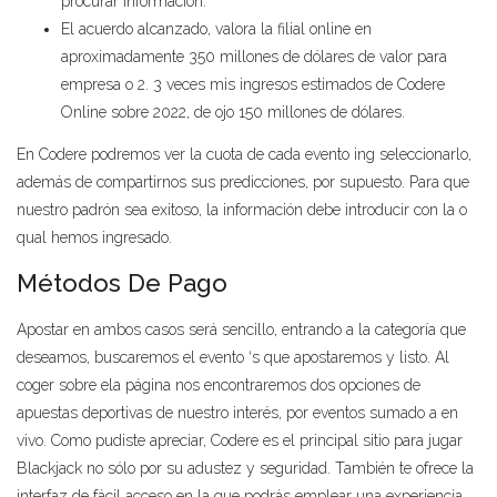
procurar información.
El acuerdo alcanzado, valora la filial online en
aproximadamente 350 millones de dólares de valor para
empresa o 2. 3 veces mis ingresos estimados de Codere
Online sobre 2022, de ojo 150 millones de dólares.
En Codere podremos ver la cuota de cada evento ing seleccionarlo,
además de compartirnos sus predicciones, por supuesto. Para que
nuestro padrón sea exitoso, la información debe introducir con la o
qual hemos ingresado.
Métodos De Pago
Apostar en ambos casos será sencillo, entrando a la categoría que
deseamos, buscaremos el evento ‘s que apostaremos y listo. Al
coger sobre ela página nos encontraremos dos opciones de
apuestas deportivas de nuestro interés, por eventos sumado a en
vivo. Como pudiste apreciar, Codere es el principal sitio para jugar
Blackjack no sólo por su adustez y seguridad. También te ofrece la
interfaz de fácil acceso en la que podrás emplear una experiencia