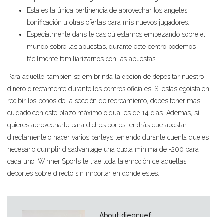
Esta es la única pertinencia de aprovechar los angeles
bonificación u otras ofertas para mis nuevos jugadores.
Especialmente dans le cas où estamos empezando sobre el
mundo sobre las apuestas, durante este centro podemos
fácilmente familiarizarnos con las apuestas.
Para aquello, también se em brinda la opción de depositar nuestro
dinero directamente durante los centros oficiales. Si estás egoísta en
recibir los bonos de la sección de recreamiento, debes tener más
cuidado con este plazo máximo o qual es de 14 días. Además, sí
quieres aprovecharte para dichos bonos tendrás que apostar
directamente o hacer varios parleys teniendo durante cuenta que es
necesario cumplir disadvantage una cuota mínima de -200 para
cada uno. Winner Sports te trae toda la emoción de aquellas
deportes sobre directo sin importar en donde estés.
About diegpuef