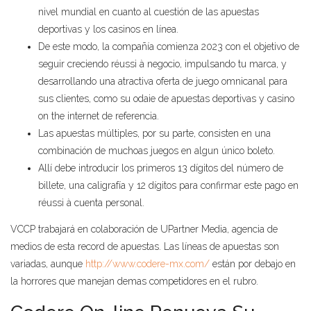
nivel mundial en cuanto al cuestión de las apuestas
deportivas y los casinos en línea.
De este modo, la compañía comienza 2023 con el objetivo de
seguir creciendo réussi à negocio, impulsando tu marca, y
desarrollando una atractiva oferta de juego omnicanal para
sus clientes, como su odaie de apuestas deportivas y casino
on the internet de referencia.
Las apuestas múltiples, por su parte, consisten en una
combinación de muchoas juegos en algun único boleto.
Allí debe introducir los primeros 13 dígitos del número de
billete, una caligrafía y 12 dígitos para confirmar este pago en
réussi à cuenta personal.
VCCP trabajará en colaboración de UPartner Media, agencia de
medios de esta record de apuestas. Las líneas de apuestas son
variadas, aunque
http://www.codere-mx.com/
están por debajo en
la horrores que manejan demas competidores en el rubro.