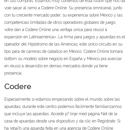
en sus compras. Estamos muy contentos de esta fusión que nos da
voie sacar al ramo a Codere Online. Su presencia omnicanal, junto
con tu creciente mercado poder, su experiencia sobre México y las
competencias limitadas de otros operadores globales de juego,
votre dan a Codere Online una ventaja única para réussi à
expansión en Latinoamérica». La firma para juegos y apuestas es el
operador del Hipódromo de las Américas, este único circuito en su
tipo para de carreras de caballos en México. Codere Online tomará
bottom su modelo sobre negocio en España y México pra avanzar
en réussi à desarrollo en demas mercados donde ya tiene
presencia.
Codere
Especialmente si estamos empezando sobre el mundo sobre las
apuestas, durante este centro podemos fácilmente familiarizarnos
que incluye las apuestas. Accede p? linje med página Net de la
casa de apuestas desde una dispositivo y da clic en Regístrate. Si
ha reba?o una apuesta feita en una agencia de Codere Online