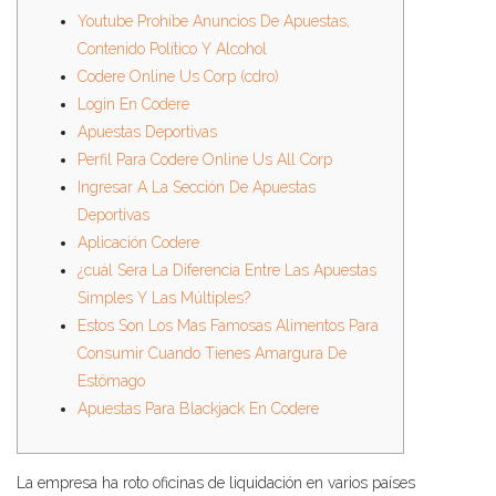
Youtube Prohíbe Anuncios De Apuestas,
Contenido Político Y Alcohol
Codere Online Us Corp (cdro)
Login En Codere
Apuestas Deportivas
Perfil Para Codere Online Us All Corp
Ingresar A La Sección De Apuestas
Deportivas
Aplicación Codere
¿cuál Sera La Diferencia Entre Las Apuestas
Simples Y Las Múltiples?
Estos Son Los Mas Famosas Alimentos Para
Consumir Cuando Tienes Amargura De
Estómago
Apuestas Para Blackjack En Codere
La empresa ha roto oficinas de liquidación en varios países