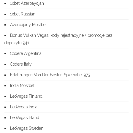
1xbet Azerbaydjan
1xbet Russian
Azerbajany Mostbet
Bonus Vulkan Vegas: kody rejestracyjne + promocje bez
depozytu 941
Codere Argentina
Codere Italy
Erfahrungen Von Der Besten Spielhalle! 973
India Mostbet
LeoVegas Finland
LeoVegas India
LeoVegas Irland
LeoVegas Sweden