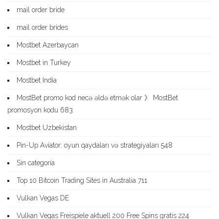
mail order bride
mail order brides
Mostbet Azerbaycan
Mostbet in Turkey
Mostbet India
MostBet promo kod necə əldə etmək olar 》 MostBet
promosyon kodu 683
Mostbet Uzbekistan
Pin-Up Aviator: oyun qaydaları və strategiyaları 548
Sin categoría
Top 10 Bitcoin Trading Sites in Australia 711
Vulkan Vegas DE
Vulkan Vegas Freispiele aktuell 200 Free Spins gratis 224