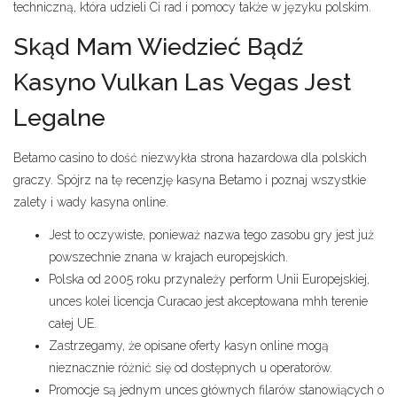
techniczną, która udzieli Ci rad i pomocy także w języku polskim.
Skąd Mam Wiedzieć Bądź
Kasyno Vulkan Las Vegas Jest
Legalne
Betamo casino to dość niezwykła strona hazardowa dla polskich
graczy. Spójrz na tę recenzję kasyna Betamo i poznaj wszystkie
zalety i wady kasyna online.
Jest to oczywiste, ponieważ nazwa tego zasobu gry jest już
powszechnie znana w krajach europejskich.
Polska od 2005 roku przynależy perform Unii Europejskiej,
unces kolei licencja Curacao jest akceptowana mhh terenie
całej UE.
Zastrzegamy, że opisane oferty kasyn online mogą
nieznacznie różnić się od dostępnych u operatorów.
Promocje są jednym unces głównych filarów stanowiących o