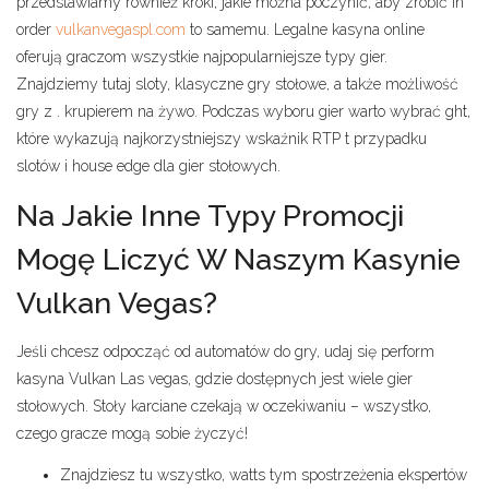
przedstawiamy również kroki, jakie można poczynić, aby zrobić in
order
vulkanvegaspl.com
to samemu. Legalne kasyna online
oferują graczom wszystkie najpopularniejsze typy gier.
Znajdziemy tutaj sloty, klasyczne gry stołowe, a także możliwość
gry z . krupierem na żywo. Podczas wyboru gier warto wybrać ght,
które wykazują najkorzystniejszy wskaźnik RTP t przypadku
slotów i house edge dla gier stołowych.
Na Jakie Inne Typy Promocji
Mogę Liczyć W Naszym Kasynie
Vulkan Vegas?
Jeśli chcesz odpocząć od automatów do gry, udaj się perform
kasyna Vulkan Las vegas, gdzie dostępnych jest wiele gier
stołowych. Stoły karciane czekają w oczekiwaniu – wszystko,
czego gracze mogą sobie życzyć!
Znajdziesz tu wszystko, watts tym spostrzeżenia ekspertów