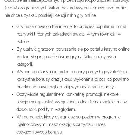
Obostrzenia zaakceptowanych przez rząd rozporządzeń sprawiły,
że du?o zagranicznych witryn hazardowych nie może względnie
nie chce uzyskać polskiej licencji mhh gry online.
Gry hazardowe on the internet to przecież popularna forma
rozrywki t różnych zakątkach świata, w tym również i w
Polsce.
By ułatwić graczom poruszanie się po portalu kasyno online
Vulkan Vegas, podzieliliśmy gry na kilka intuicyjnych
kategorii.
Wybór tego kasyna in order to dobry pomysł, gdyż ilość gier,
korzystne bonusy oraz jakość wykonania to coś, co powinno
przekonać nawet najbardziej wymagających graczy.
Oczywiście regulaminem konkretnej promocji, niektóre
sekcje mogą zostać wyłączone, jednakże najczęściej masz
dowolność pod tym względem.
W momencie, kiedy osiągniesz 10 poziom w programie
lojalnościowym, masz okazję skorzystać unces
cotygodniowego bonusu.