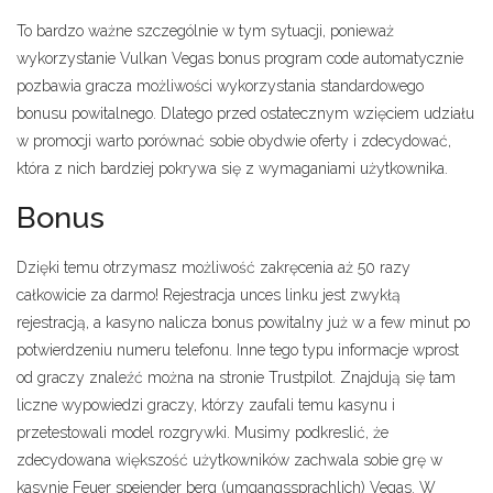
To bardzo ważne szczególnie w tym sytuacji, ponieważ
wykorzystanie Vulkan Vegas bonus program code automatycznie
pozbawia gracza możliwości wykorzystania standardowego
bonusu powitalnego. Dlatego przed ostatecznym wzięciem udziału
w promocji warto porównać sobie obydwie oferty i zdecydować,
która z nich bardziej pokrywa się z wymaganiami użytkownika.
Bonus
Dzięki temu otrzymasz możliwość zakręcenia aż 50 razy
całkowicie za darmo! Rejestracja unces linku jest zwykłą
rejestracją, a kasyno nalicza bonus powitalny już w a few minut po
potwierdzeniu numeru telefonu. Inne tego typu informacje wprost
od graczy znaleźć można na stronie Trustpilot. Znajdują się tam
liczne wypowiedzi graczy, którzy zaufali temu kasynu i
przetestowali model rozgrywki. Musimy podkreslić, że
zdecydowana większość użytkowników zachwala sobie grę w
kasynie Feuer speiender berg (umgangssprachlich) Vegas. W