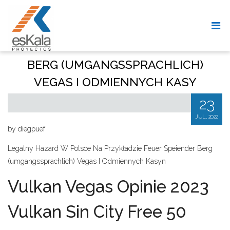
LEGALNY HAZARD W POLSCE NA
PRZYKŁADZIE FEUER SPEIENDER
BERG (UMGANGSSPRACHLICH)
VEGAS I ODMIENNYCH KASY
23
JUL, 2022
by diegpuef
Legalny Hazard W Polsce Na Przykładzie Feuer Speiender Berg
(umgangssprachlich) Vegas I Odmiennych Kasyn
Vulkan Vegas Opinie 2023
Vulkan Sin City Free 50