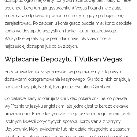
dostęp do ogromnej oferty rozrywki hazardowej. Jeśli kasyno Feuer
speiender berg (umgangssprachlich) Vegas Poland nie działa,
otrzymasz odpowiednią wiadomość o tym, gdy spróbujesz się
zarejestrować. Po założeniu konta gracz będzie miał konto osobiste,
konto we dostęp do wszystkich funkcji klubu hazardowego.
Wszystkie wpłaty są w pełni darmowe, błyskawiczne, a
najczęściej dostępne już od 15 złotych.
Wpłacanie Depozytu T Vulkan Vegas
Przy prowadzeniu kasyna reside, współpracujemy z topowymi
dostawcami oprogramowania kasynowego. Wśród z nich znajdują
się takie tuzy jak, NetEnt, Ezugi oraz Evolution Gambling.
Co ciekawe, kasyno oferuje także video pokera on-line, co prawda
wy??cznie w języku angielskim, ale jednak jest to bardzo ciekawe
urozmaicenie. Każde kasyno zastrzega w swoim regulaminie wiele
istotnych kwestii dotyczących sposobu korzystania z witryny.
Użytkownik, który świadomie lub nie działa niezgodnie z zasadami
regulaminu internetowej strony hazardowej, może spodziewać się