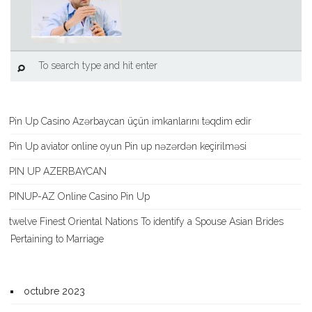
Pin Up Casino Azərbaycan üçün imkanlarını təqdim edir
Pin Up aviator️ online oyun Pin up nəzərdən keçirilməsi
PIN UP AZERBAYCAN
PINUP-AZ Online Casino Pin Up
twelve Finest Oriental Nations To identify a Spouse Asian Brides
Pertaining to Marriage
octubre 2023