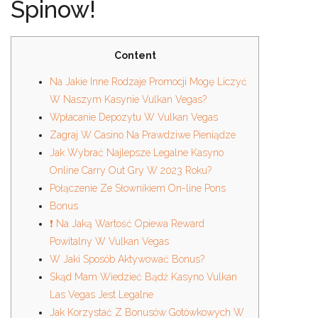
Spinow!
Content
Na Jakie Inne Rodzaje Promocji Mogę Liczyć
W Naszym Kasynie Vulkan Vegas?
Wpłacanie Depozytu W Vulkan Vegas
Zаgrаj W Casino Nа Prаwdziwе Piеniądzе
Jak Wybrać Najlepsze Legalne Kasyno
Online Carry Out Gry W 2023 Roku?
Połączenie Ze Słownikiem On-line Pons
Bonus
❗ Na Jaką Wartość Opiewa Reward
Powitalny W Vulkan Vegas
W Jaki Sposób Aktywować Bonus?
Skąd Mam Wiedzieć Bądź Kasyno Vulkan
Las Vegas Jest Legalne
Jak Korzystać Z Bonusów Gotówkowych W