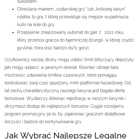
sukcesem.
Określana mianem „szatańskiej gry” lub „królowej kasyn”
ruletka, to gra, t której przewiduje się miejsce wypadnięcia
kulki na kole do gry.
Przepięknie zrealizowany automat do gier z . 2021 roku,
który przenosi gracza do tajemniczej dżungli, w której rządzi
gyvūnai, flora oraz bardzo du?y goryl.
Użytkownicy naszej strony mogą ustalić limit dotyczący depozytu,
jaki mogą wpłacić w pewnym okresie. Również istnieje taka
możliwość ustawienia limitów czasowych, które pomagają
kontrolować swój czas spędzony mhh platformie hazardowej. Od
lat cechą charakterystyczną naszego kasyna jest bogata oferta
bonusowa. Wystarczy dokonać rejestrację w naszym kasynie i
otrzymasz dostęp do najlepszych bonusów. Ciągle rozwijamy
program promocyjny po to, by zapewniać graczom dodatkowe
korzyści i bodźce do kontynuowania gry.
Jak Wybrać Najlepsze Legalne