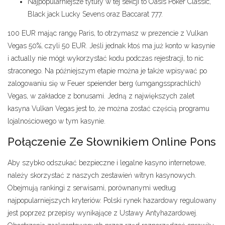
Najpopularniejsze tytuły w tej sekcji to Oasis Poker Classic,
Black jack Lucky Sevens oraz Baccarat 777.
100 EUR mając rangę Paris, to otrzymasz w prezencie z Vulkan
Vegas 50%, czyli 50 EUR. Jeśli jednak ktoś ma już konto w kasynie
i actually nie mógł wykorzystać kodu podczas rejestracji, to nic
straconego. Na późniejszym etapie można je także wpisywać po
zalogowaniu się w Feuer speiender berg (umgangssprachlich)
Vegas, w zakładce z bonusami. Jedną z największych zalet
kasyna Vulkan Vegas jest to, że można zostać częścią programu
lojalnościowego w tym kasynie.
Połączenie Ze Słownikiem Online Pons
Aby szybko odszukać bezpieczne i legalne kasyno internetowe,
należy skorzystać z naszych zestawień witryn kasynowych.
Obejmują rankingi z serwisami, porównanymi według
najpopularniejszych kryteriów. Polski rynek hazardowy regulowany
jest poprzez przepisy wynikające z Ustawy Antyhazardowej.