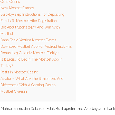
Canlı Casino
New Mostbet Games
Step-by-step Instructions For Depositing
Funds To Mostbet After Registration
Bet About Sports 24/7 And Win With
Mostbet
Daha Fazla Yazılım Mostbet Events
Download Mostbet App For Android (apk File)
Bonus Hoş Geldiniz Mostbet Türkiye
Is It Legal To Bet In The Mostbet App In
Turkey?
Posts In Mostbet Casino
Aviator – What Are The Similarities And
Differences With A Gaming Casino
Mostbet Скачать
i Məhsullarımızdan Xəbərdar Edək Bu il aprelin 1-nə Azərbaycanın bank s