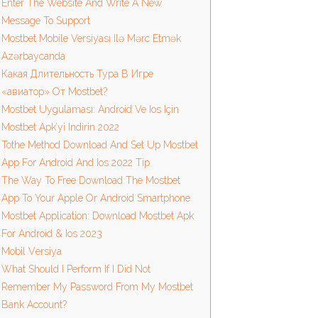
Enter The Website And Write A New
Message To Support
Mostbet Mobile Versiyası Ilə Mərc Etmək
Azərbaycanda
Какая Длительность Тура В Игре
«авиатор» От Mostbet?
Mostbet Uygulaması: Android Ve Ios Için
Mostbet Apk’yi Indirin 2022
Tothe Method Download And Set Up Mostbet
App For Android And Ios 2022 Tip
The Way To Free Download The Mostbet
App To Your Apple Or Android Smartphone
Mostbet Application: Download Mostbet Apk
For Android & Ios 2023
Mоbil Vеrsiyа
What Should I Perform If I Did Not
Remember My Password From My Mostbet
Bank Account?