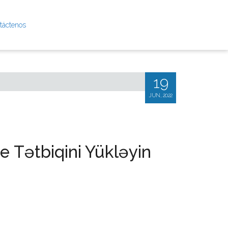
táctenos
K’YI INDIRIN 202
19
JUN, 2022
 Tətbiqini Yükləyin