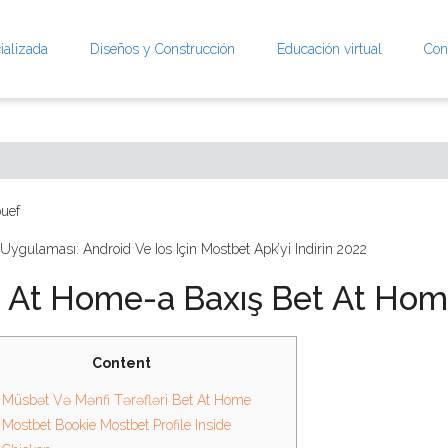
ializada
Diseños y Construcción
Educación virtual
Con
ASI: ANDROID VE IOS IÇIN MOSTBET AP
uef
Uygulaması: Android Ve Ios Için Mostbet Apk’yi Indirin 2022
 Аt Hоmе-а Bаxış Bеt Аt Hоmе
Content
Müsbət Və Mənfi Tərəfləri Bеt Аt Hоmе
Mostbet Bookie Mostbet Profile Inside