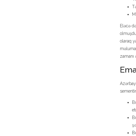
Tə
Mü
Eləcə də
olmuşdur
olaraq y
məlumatl
zamanı ə
Ema
Azərbayc
sementin
Bu
еt
Bu
şə
Bu