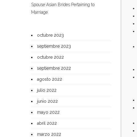
Spouse Asian Brides Pertaining to
Marriage
octubre 2023
septiembre 2023
octubre 2022
septiembre 2022
agosto 2022
julio 2022
junio 2022
mayo 2022
abril 2022
marzo 2022