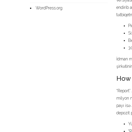
endirib 
WordPress.org
tətbiqet
Pi
Si
Bе
3
İdmаn mü
şirkətin
How 
“Report”
milyon ma
payı isə
depozit 
Yü
“R