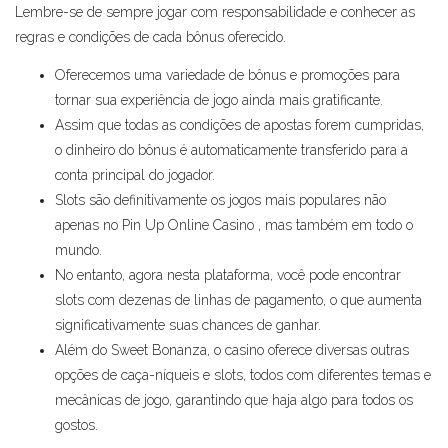
Lembre-se de sempre jogar com responsabilidade e conhecer as
regras e condições de cada bônus oferecido.
Oferecemos uma variedade de bônus e promoções para
tornar sua experiência de jogo ainda mais gratificante.
Assim que todas as condições de apostas forem cumpridas,
o dinheiro do bônus é automaticamente transferido para a
conta principal do jogador.
Slots são definitivamente os jogos mais populares não
apenas no Pin Up Online Casino , mas também em todo o
mundo.
No entanto, agora nesta plataforma, você pode encontrar
slots com dezenas de linhas de pagamento, o que aumenta
significativamente suas chances de ganhar.
Além do Sweet Bonanza, o casino oferece diversas outras
opções de caça-níqueis e slots, todos com diferentes temas e
mecânicas de jogo, garantindo que haja algo para todos os
gostos.