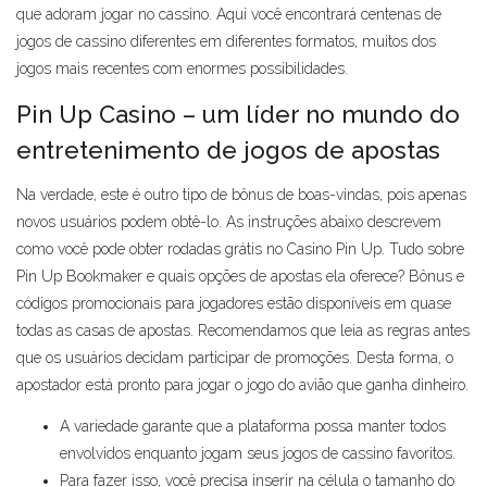
que adoram jogar no cassino. Aqui você encontrará centenas de
jogos de cassino diferentes em diferentes formatos, muitos dos
jogos mais recentes com enormes possibilidades.
Pin Up Casino – um líder no mundo do
entretenimento de jogos de apostas
Na verdade, este é outro tipo de bônus de boas-vindas, pois apenas
novos usuários podem obtê-lo. As instruções abaixo descrevem
como você pode obter rodadas grátis no Casino Pin Up. Tudo sobre
Pin Up Bookmaker e quais opções de apostas ela oferece? Bônus e
códigos promocionais para jogadores estão disponíveis em quase
todas as casas de apostas. Recomendamos que leia as regras antes
que os usuários decidam participar de promoções. Desta forma, o
apostador está pronto para jogar o jogo do avião que ganha dinheiro.
A variedade garante que a plataforma possa manter todos
envolvidos enquanto jogam seus jogos de cassino favoritos.
Para fazer isso, você precisa inserir na célula o tamanho do