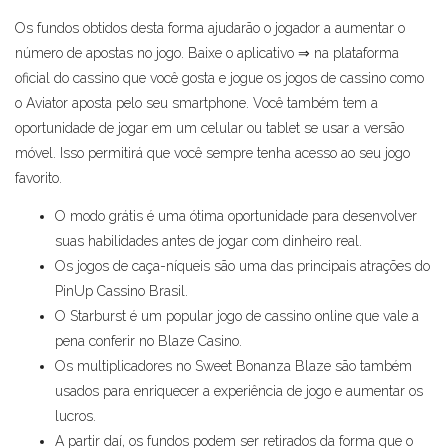
Os fundos obtidos desta forma ajudarão o jogador a aumentar o
número de apostas no jogo. Baixe o aplicativo ⇒ na plataforma
oficial do cassino que você gosta e jogue os jogos de cassino como
o Aviator aposta pelo seu smartphone. Você também tem a
oportunidade de jogar em um celular ou tablet se usar a versão
móvel. Isso permitirá que você sempre tenha acesso ao seu jogo
favorito.
O modo grátis é uma ótima oportunidade para desenvolver
suas habilidades antes de jogar com dinheiro real.
Os jogos de caça-níqueis são uma das principais atrações do
PinUp Cassino Brasil.
O Starburst é um popular jogo de cassino online que vale a
pena conferir no Blaze Casino.
Os multiplicadores no Sweet Bonanza Blaze são também
usados para enriquecer a experiência de jogo e aumentar os
lucros.
A partir daí, os fundos podem ser retirados da forma que o