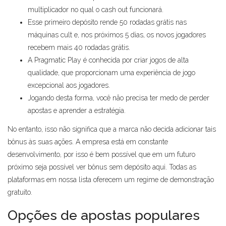
multiplicador no qual o cash out funcionará.
Esse primeiro depósito rende 50 rodadas grátis nas
máquinas cult e, nos próximos 5 dias, os novos jogadores
recebem mais 40 rodadas grátis.
A Pragmatic Play é conhecida por criar jogos de alta
qualidade, que proporcionam uma experiência de jogo
excepcional aos jogadores.
Jogando desta forma, você não precisa ter medo de perder
apostas e aprender a estratégia.
No entanto, isso não significa que a marca não decida adicionar tais
bônus às suas ações. A empresa está em constante
desenvolvimento, por isso é bem possível que em um futuro
próximo seja possível ver bônus sem depósito aqui. Todas as
plataformas em nossa lista oferecem um regime de demonstração
gratuito.
Opções de apostas populares