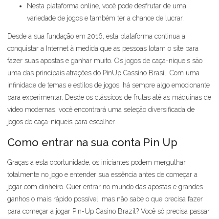
Nesta plataforma online, você pode desfrutar de uma
variedade de jogos e também ter a chance de lucrar.
Desde a sua fundação em 2016, esta plataforma continua a
conquistar a Internet à medida que as pessoas lotam o site para
fazer suas apostas e ganhar muito. Os jogos de caça-níqueis são
uma das principais atrações do PinUp Cassino Brasil. Com uma
infinidade de temas e estilos de jogos, há sempre algo emocionante
para experimentar. Desde os clássicos de frutas até as máquinas de
vídeo modernas, você encontrará uma seleção diversificada de
jogos de caça-níqueis para escolher.
Como entrar na sua conta Pin Up
Graças a esta oportunidade, os iniciantes podem mergulhar
totalmente no jogo e entender sua essência antes de começar a
jogar com dinheiro. Quer entrar no mundo das apostas e grandes
ganhos o mais rápido possível, mas não sabe o que precisa fazer
para começar a jogar Pin-Up Casino Brazil? Você só precisa passar