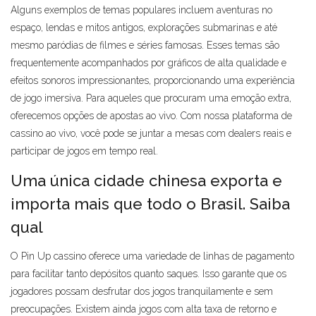
Alguns exemplos de temas populares incluem aventuras no
espaço, lendas e mitos antigos, explorações submarinas e até
mesmo paródias de filmes e séries famosas. Esses temas são
frequentemente acompanhados por gráficos de alta qualidade e
efeitos sonoros impressionantes, proporcionando uma experiência
de jogo imersiva. Para aqueles que procuram uma emoção extra,
oferecemos opções de apostas ao vivo. Com nossa plataforma de
cassino ao vivo, você pode se juntar a mesas com dealers reais e
participar de jogos em tempo real.
Uma única cidade chinesa exporta e
importa mais que todo o Brasil. Saiba
qual
O Pin Up cassino oferece uma variedade de linhas de pagamento
para facilitar tanto depósitos quanto saques. Isso garante que os
jogadores possam desfrutar dos jogos tranquilamente e sem
preocupações. Existem ainda jogos com alta taxa de retorno e