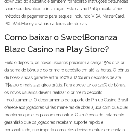
download do aplicativo e também fornecerão instruções detalhadas
sobre seu download e instalação. Este casino PinUp aceita vários
métodos de pagamento para saques, incluindo VISA, MasterCard,
PIX, WebMoney e várias carteiras eletrônicas.
Como baixar o SweetBonanza
Blaze Casino na Play Store?
Feito o depósito, os novos usuários precisam alcançar 50x o valor
da soma do bônus e do primeiro depósito em até 72 horas. O bônus
de boas-vindas garante entre 100% a 120% em depósitos de até
R$1500 e mais 250 giros grátis. Para aproveitar os 120% de bônus,
os novos usuários devem realizar o primeiro depósito
imediatamente. O departamento de suporte do Pin up Casino Brasil
oferece aos jogadores várias maneiras de obter ajuda com qualquer
problema que eles possam encontrar. Os métodos de tratamento
garantirão que os jogadores recebam suporte rápido e
personalizado, não importa como eles decidam entrar em contato.