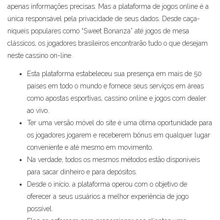
apenas informações precisas. Mas a plataforma de jogos online é a
única responsável pela privacidade de seus dados. Desde caça-
níqueis populares como “Sweet Bonanza” até jogos de mesa
clássicos, os jogadores brasileiros encontrarão tudo o que desejam
neste cassino on-line.
Esta plataforma estabeleceu sua presença em mais de 50
países em todo o mundo e fornece seus serviços em áreas
como apostas esportivas, cassino online e jogos com dealer
ao vivo.
Ter uma versão móvel do site é uma ótima oportunidade para
os jogadores jogarem e receberem bônus em qualquer lugar
conveniente e até mesmo em movimento.
Na verdade, todos os mesmos métodos estão disponíveis
para sacar dinheiro e para depósitos.
Desde o início, a plataforma operou com o objetivo de
oferecer a seus usuários a melhor experiência de jogo
possível.