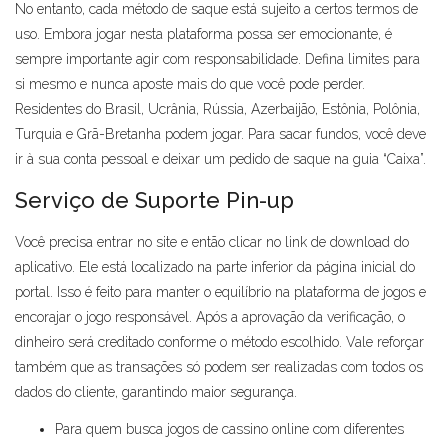
No entanto, cada método de saque está sujeito a certos termos de
uso. Embora jogar nesta plataforma possa ser emocionante, é
sempre importante agir com responsabilidade. Defina limites para
si mesmo e nunca aposte mais do que você pode perder.
Residentes do Brasil, Ucrânia, Rússia, Azerbaijão, Estônia, Polônia,
Turquia e Grã-Bretanha podem jogar. Para sacar fundos, você deve
ir à sua conta pessoal e deixar um pedido de saque na guia “Caixa”.
Serviço de Suporte Pin-up
Você precisa entrar no site e então clicar no link de download do
aplicativo. Ele está localizado na parte inferior da página inicial do
portal. Isso é feito para manter o equilíbrio na plataforma de jogos e
encorajar o jogo responsável. Após a aprovação da verificação, o
dinheiro será creditado conforme o método escolhido. Vale reforçar
também que as transações só podem ser realizadas com todos os
dados do cliente, garantindo maior segurança.
Para quem busca jogos de cassino online com diferentes