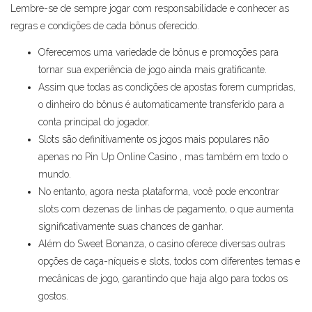
Lembre-se de sempre jogar com responsabilidade e conhecer as
regras e condições de cada bônus oferecido.
Oferecemos uma variedade de bônus e promoções para
tornar sua experiência de jogo ainda mais gratificante.
Assim que todas as condições de apostas forem cumpridas,
o dinheiro do bônus é automaticamente transferido para a
conta principal do jogador.
Slots são definitivamente os jogos mais populares não
apenas no Pin Up Online Casino , mas também em todo o
mundo.
No entanto, agora nesta plataforma, você pode encontrar
slots com dezenas de linhas de pagamento, o que aumenta
significativamente suas chances de ganhar.
Além do Sweet Bonanza, o casino oferece diversas outras
opções de caça-níqueis e slots, todos com diferentes temas e
mecânicas de jogo, garantindo que haja algo para todos os
gostos.