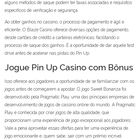
alguns métodos de saque podem ter taxas associadas e requisitos
específicos de verificação e segurança.
Ao obter ganhos no cassino, o processo de pagamento é ágil e
eficiente. O Blaze Casino oferece diversas opções de pagamento,
desde cartões de crédito a carteiras eletrônicas, facilitando o
processo de saque dos ganhos. É a oportunidade de dar aquele test
drive antes de acelerar nas pistas do Pin Up.
Jogue Pin Up Casino com Bônus
Isso oferece aos jogadores a oportunidade de se familiarizar com os
jogos antes de começarem a apostar. O jogo Sweet Bonanza foi
desenvolvido pela Pragmatic Play, uma das principais empresas de
desenvolvimento de jogos de cassino online do mundo. A Pragmatic
Play é conhecida por criar jogos de alta qualidade, que
proporcionam uma experiência de jogo excepcional aos jogadores.
Vale a pena aproveitar essas ofertas para ter uma experiência de
jogo emocionante e, quem sabe, sair com um prêmio incrível.