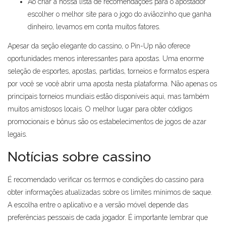
Ao criar a nossa lista de recomendações para o apostador
escolher o melhor site para o jogo do aviãozinho que ganha
dinheiro, levamos em conta muitos fatores.
Apesar da seção elegante do cassino, o Pin-Up não oferece
oportunidades menos interessantes para apostas. Uma enorme
seleção de esportes, apostas, partidas, torneios e formatos espera
por você se você abrir uma aposta nesta plataforma. Não apenas os
principais torneios mundiais estão disponíveis aqui, mas também
muitos amistosos locais. O melhor lugar para obter códigos
promocionais e bônus são os estabelecimentos de jogos de azar
legais.
Notícias sobre cassino
É recomendado verificar os termos e condições do cassino para
obter informações atualizadas sobre os limites mínimos de saque.
A escolha entre o aplicativo e a versão móvel depende das
preferências pessoais de cada jogador. É importante lembrar que