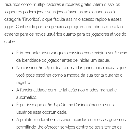
recursos como multiplicadores e rodadas grátis. Além disso, os
jogadores podem jogar seus jogos favoritos adicionando-os à
categoria “Favoritos”, o que facilita assim o acesso rápido a esses
jogos. Conhecido por seu generoso programa de bônus que é tão
atraente para os novos usuários quanto para os jogadores ativos do
clube.
É importante observar que o cassino pode exigir a verificação
da identidade do jogador antes de iniciar um saque.
No cassino Pin Up o Real é uma das principais moedas que
você pode escolher como a moeda da sua conta durante o
registro.
A funcionalidade permite tal ação nos modos manual e
automático.
É por isso que o Pin-Up Online Casino oferece a seus
usuários essa oportunidade.
A plataforma também assinou acordos com esses governos,
permitindo-lhe oferecer serviços dentro de seus territórios.