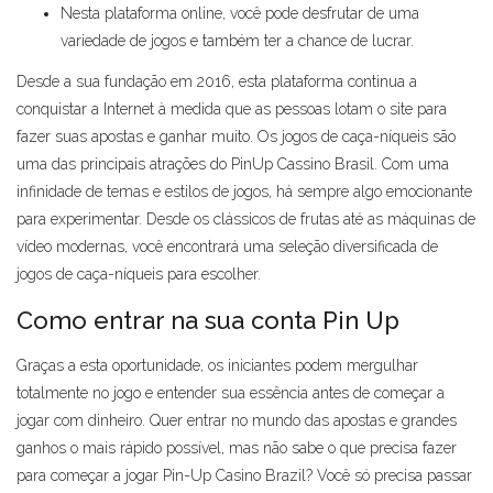
Nesta plataforma online, você pode desfrutar de uma
variedade de jogos e também ter a chance de lucrar.
Desde a sua fundação em 2016, esta plataforma continua a
conquistar a Internet à medida que as pessoas lotam o site para
fazer suas apostas e ganhar muito. Os jogos de caça-níqueis são
uma das principais atrações do PinUp Cassino Brasil. Com uma
infinidade de temas e estilos de jogos, há sempre algo emocionante
para experimentar. Desde os clássicos de frutas até as máquinas de
vídeo modernas, você encontrará uma seleção diversificada de
jogos de caça-níqueis para escolher.
Como entrar na sua conta Pin Up
Graças a esta oportunidade, os iniciantes podem mergulhar
totalmente no jogo e entender sua essência antes de começar a
jogar com dinheiro. Quer entrar no mundo das apostas e grandes
ganhos o mais rápido possível, mas não sabe o que precisa fazer
para começar a jogar Pin-Up Casino Brazil? Você só precisa passar