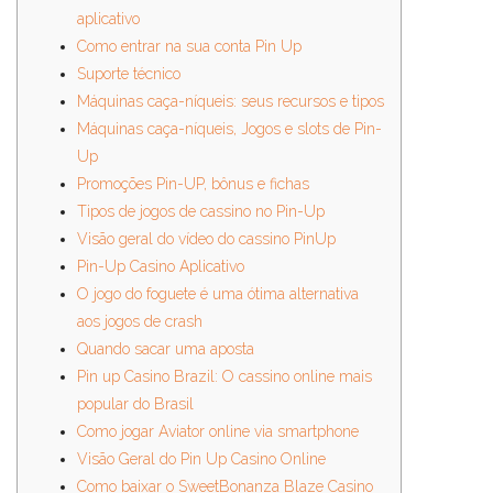
aplicativo
Como entrar na sua conta Pin Up
Suporte técnico
Máquinas caça-níqueis: seus recursos e tipos
Máquinas caça-níqueis, Jogos e slots de Pin-
Up
Promoções Pin-UP, bônus e fichas
Tipos de jogos de cassino no Pin-Up
Visão geral do vídeo do cassino PinUp
Pin-Up Casino Aplicativo
O jogo do foguete é uma ótima alternativa
aos jogos de crash
Quando sacar uma aposta
Pin up Casino Brazil: O cassino online mais
popular do Brasil
Como jogar Aviator online via smartphone
Visão Geral do Pin Up Casino Online
Como baixar o SweetBonanza Blaze Casino