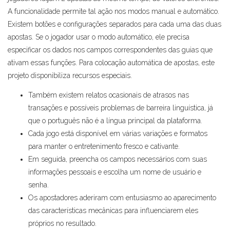
A funcionalidade permite tal ação nos modos manual e automático.
Existem botões e configurações separados para cada uma das duas
apostas. Se o jogador usar o modo automático, ele precisa
especificar os dados nos campos correspondentes das guias que
ativam essas funções. Para colocação automática de apostas, este
projeto disponibiliza recursos especiais.
Também existem relatos ocasionais de atrasos nas
transações e possíveis problemas de barreira linguística, já
que o português não é a língua principal da plataforma.
Cada jogo está disponível em várias variações e formatos
para manter o entretenimento fresco e cativante.
Em seguida, preencha os campos necessários com suas
informações pessoais e escolha um nome de usuário e
senha.
Os apostadores aderiram com entusiasmo ao aparecimento
das características mecânicas para influenciarem eles
próprios no resultado.