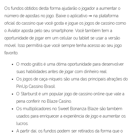
Os fundos obtidos desta forma ajudarão o jogador a aumentar o
número de apostas no jogo. Baixe o aplicativo ⇒ na plataforma
oficial do cassino que você gosta e jogue os jogos de cassino como
o Aviator aposta pelo seu smartphone. Você também tem a
oportunidade de jogar em um celular ou tablet se usar a versão
móvel. Isso permitirá que você sempre tenha acesso ao seu jogo
favorito.
O modo grátis é uma ótima oportunidade para desenvolver
suas habilidades antes de jogar com dinheiro real.
Os jogos de caça-níqueis são uma das principais atrações do
PinUp Cassino Brasil.
O Starburst é um popular jogo de cassino online que vale a
pena conferir no Blaze Casino.
Os multiplicadores no Sweet Bonanza Blaze são também
usados para enriquecer a experiência de jogo e aumentar os
lucros.
A partir daí, os fundos podem ser retirados da forma que o