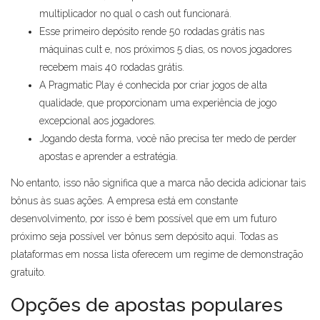
multiplicador no qual o cash out funcionará.
Esse primeiro depósito rende 50 rodadas grátis nas
máquinas cult e, nos próximos 5 dias, os novos jogadores
recebem mais 40 rodadas grátis.
A Pragmatic Play é conhecida por criar jogos de alta
qualidade, que proporcionam uma experiência de jogo
excepcional aos jogadores.
Jogando desta forma, você não precisa ter medo de perder
apostas e aprender a estratégia.
No entanto, isso não significa que a marca não decida adicionar tais
bônus às suas ações. A empresa está em constante
desenvolvimento, por isso é bem possível que em um futuro
próximo seja possível ver bônus sem depósito aqui. Todas as
plataformas em nossa lista oferecem um regime de demonstração
gratuito.
Opções de apostas populares