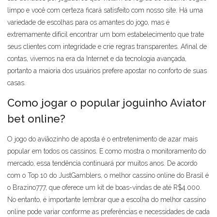
limpo e você com certeza ficará satisfeito com nosso site. Há uma
variedade de escolhas para os amantes do jogo, mas é
extremamente difícil encontrar um bom estabelecimento que trate
seus clientes com integridade e crie regras transparentes. Afinal de
contas, vivemos na era da Internet e da tecnologia avançada,
portanto a maioria dos usuários prefere apostar no conforto de suas
casas.
Como jogar o popular joguinho Aviator
bet online?
O jogo do aviãozinho de aposta é o entretenimento de azar mais
popular em todos os cassinos. E como mostra o monitoramento do
mercado, essa tendência continuará por muitos anos. De acordo
com o Top 10 do JustGamblers, o melhor cassino online do Brasil é
o Brazino777, que oferece um kit de boas-vindas de até R$4.000.
No entanto, é importante lembrar que a escolha do melhor cassino
online pode variar conforme as preferências e necessidades de cada