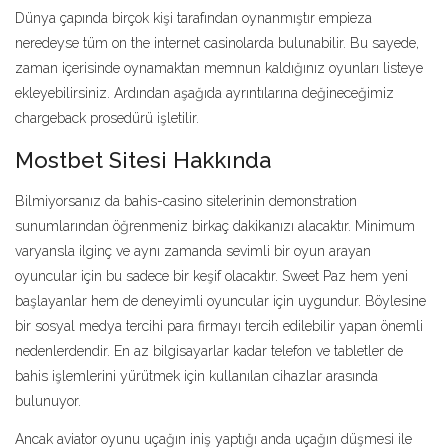
Dünya çapında birçok kişi tarafından oynanmıştır empieza
neredeyse tüm on the internet casinolarda bulunabilir. Bu sayede,
zaman içerisinde oynamaktan memnun kaldığınız oyunları listeye
ekleyebilirsiniz. Ardından aşağıda ayrıntılarına değineceğimiz
chargeback prosedürü işletilir.
Mostbet Sitesi Hakkında
Bilmiyorsanız da bahis-casino sitelerinin demonstration
sunumlarından öğrenmeniz birkaç dakikanızı alacaktır. Minimum
varyansla ilginç ve aynı zamanda sevimli bir oyun arayan
oyuncular için bu sadece bir keşif olacaktır. Sweet Paz hem yeni
başlayanlar hem de deneyimli oyuncular için uygundur. Böylesine
bir sosyal medya tercihi para firmayı tercih edilebilir yapan önemli
nedenlerdendir. En az bilgisayarlar kadar telefon ve tabletler de
bahis işlemlerini yürütmek için kullanılan cihazlar arasında
bulunuyor.
Ancak aviator oyunu uçağın iniş yaptığı anda uçağın düşmesi ile