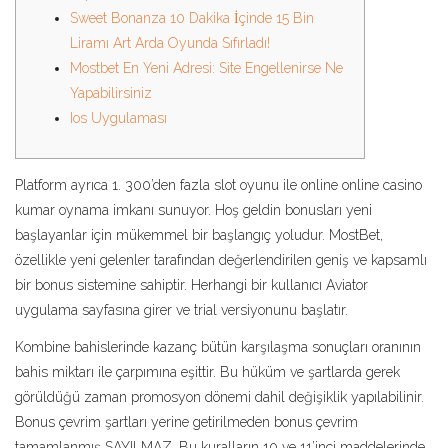
Sweet Bonanza 10 Dakika İçinde 15 Bin
Liramı Art Arda Oyunda Sıfırladı!
Mostbet En Yeni Adresi: Site Engellenirse Ne
Yapabilirsiniz
Ios Uygulaması
Platform ayrıca 1. 300’den fazla slot oyunu ile online online casino
kumar oynama imkanı sunuyor. Hoş geldin bonusları yeni
başlayanlar için mükemmel bir başlangıç yoludur. MostBet,
özellikle yeni gelenler tarafından değerlendirilen geniş ve kapsamlı
bir bonus sistemine sahiptir. Herhangi bir kullanıcı Aviator
uygulama sayfasına girer ve trial versiyonunu başlatır.
Kombine bahislerinde kazanç bütün karşılaşma sonuçları oranının
bahis miktarı ile çarpımına eşittir. Bu hüküm ve şartlarda gerek
görüldüğü zaman promosyon dönemi dahil değişiklik yapılabilinir.
Bonus çevrim şartları yerine getirilmeden bonus çevrim
tamamlanmış SAYILMAZ. Bu kuralların 10 ve 11’inci maddelerinde