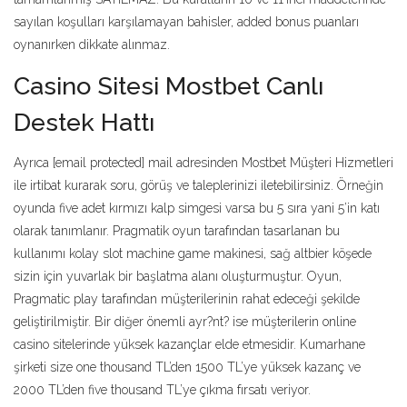
sayılan koşulları karşılamayan bahisler, added bonus puanları
oynanırken dikkate alınmaz.
Casino Sitesi Mostbet Canlı
Destek Hattı
Ayrıca [email protected] mail adresinden Mostbet Müşteri Hizmetleri
ile irtibat kurarak soru, görüş ve taleplerinizi iletebilirsiniz. Örneğin
oyunda five adet kırmızı kalp simgesi varsa bu 5 sıra yani 5’in katı
olarak tanımlanır. Pragmatik oyun tarafından tasarlanan bu
kullanımı kolay slot machine game makinesi, sağ altbier köşede
sizin için yuvarlak bir başlatma alanı oluşturmuştur. Oyun,
Pragmatic play tarafından müşterilerinin rahat edeceği şekilde
geliştirilmiştir. Bir diğer önemli ayr?nt? ise müşterilerin online
casino sitelerinde yüksek kazançlar elde etmesidir. Kumarhane
şirketi size one thousand TL’den 1500 TL’ye yüksek kazanç ve
2000 TL’den five thousand TL’ye çıkma fırsatı veriyor.