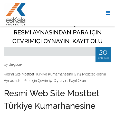
RESMI SITE MOSTBET TÜRKIYE
KUMARHANESINE GIRIŞ MOSTBET
RESMI AYNASINDAN PARA IÇIN
ÇEVRIMIÇI OYNAYIN, KAYIT OLU
20
ABR, 2022
by diegpuef
Resmi Site Mostbet Türkiye Kumarhanesine Giriş Mostbet Resmi
Aynasından Para Için Çevrimiçi Oynayın, Kayıt Olun
Resmi Web Site Mostbet
Türkiye Kumarhanesine