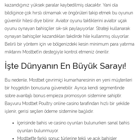
kazandığınız yüksek paralar kaybedilmiş olacaktır. Yani ola
bildiğince çok hırslı olmamak ve öngörüleri takip etmek bu oyunun
güvenilir hilesi diye bilinir. Aviator oyunu taktiklerini aviator uçak
oyunu oynayan bahisçiler sık-sık paylaşıyorlar. Strateji kullanarak
oynayan bahisçiler kazandıkları takdirde hile kullanmış oluyorlar.
Belirli bir yöntem için ve bölgenizdeki kesin minimum para yatırma
miktarını Mostbet’in desteğiyle kontrol etmeniz önerilir.
İşte Dünyanın En Büyük Sarayı!
Bu nedenle, Mostbet çevrimiçi kumarhanesinin en yeni müşterileri
bir hoşgeldin bonusuna güvenebilir. Ayrıca kendi segmentinde
sobre avantajlı bonus empieza promosyon sistemine sahiptir.
Başvuru Mostbet Poultry online casino tarafından hızlı bir şekilde
işlenir, gerisi seçilen ödeme sistemine bağlıdır.
İçerisinde bahis ve casino oyunları bulunurken sanal bahis
oyunları bulunmuyor.
Mostbet’te farklı sonuç türlerine tekli ve açık bahisler