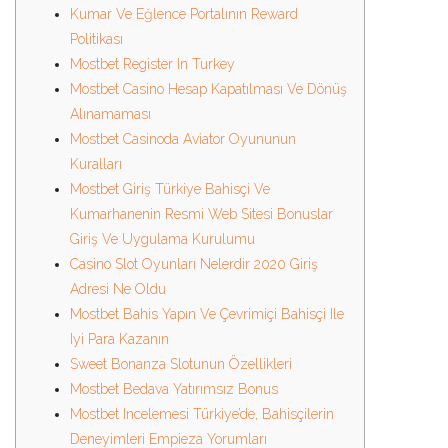
Kumar Ve Eğlence Portalının Reward
Politikası
Mostbet Register In Turkey
Mostbet Casino Hesap Kapatılması Ve Dönüş
Alınamaması
Mostbet Casinoda Aviator Oyununun
Kuralları
Mostbet Giriş Türkiye Bahisçi Ve
Kumarhanenin Resmi Web Sitesi Bonuslar
Giriş Ve Uygulama Kurulumu
Casino Slot Oyunları Nelerdir 2020 Giriş
Adresi Ne Oldu
Mostbet Bahis Yapın Ve Çevrimiçi Bahisçi Ile
Iyi Para Kazanın
Sweet Bonanza Slotunun Özellikleri
Mostbet Bedava Yatırımsız Bonus
Mostbet Incelemesi Türkiye’de, Bahisçilerin
Deneyimleri Empieza Yorumları