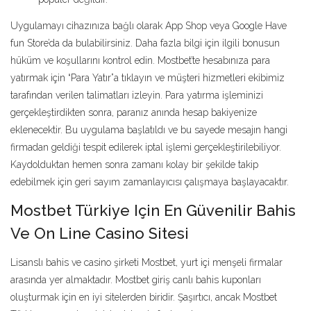
Uygulamayı cihazınıza bağlı olarak App Shop veya Google Have
fun Store’da da bulabilirsiniz. Daha fazla bilgi için ilgili bonusun
hüküm ve koşullarını kontrol edin. Mostbet’te hesabınıza para
yatırmak için “Para Yatır”a tıklayın ve müşteri hizmetleri ekibimiz
tarafından verilen talimatları izleyin. Para yatırma işleminizi
gerçekleştirdikten sonra, paranız anında hesap bakiyenize
eklenecektir. Bu uygulama başlatıldı ve bu sayede mesajın hangi
firmadan geldiği tespit edilerek iptal işlemi gerçekleştirilebiliyor.
Kaydolduktan hemen sonra zamanı kolay bir şekilde takip
edebilmek için geri sayım zamanlayıcısı çalışmaya başlayacaktır.
Mostbet Türkiye Için En Güvenilir Bahis
Ve On Line Casino Sitesi
Lisanslı bahis ve casino şirketi Mostbet, yurt içi menşeli firmalar
arasında yer almaktadır. Mostbet giriş canlı bahis kuponları
oluşturmak için en iyi sitelerden biridir. Şaşırtıcı, ancak Mostbet