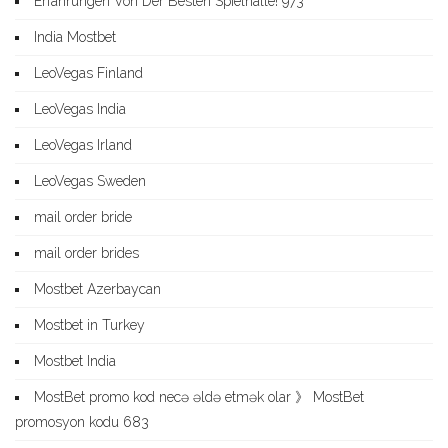
Erfahrungen Von Der Besten Spielhalle! 973
India Mostbet
LeoVegas Finland
LeoVegas India
LeoVegas Irland
LeoVegas Sweden
mail order bride
mail order brides
Mostbet Azerbaycan
Mostbet in Turkey
Mostbet India
MostBet promo kod necə əldə etmək olar 》 MostBet
promosyon kodu 683