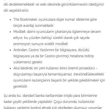
dili desteklemektedir ve web sitesinde görüntülenmesini istediğiniz
dili seçebilirsiniz.
The Bookmaker, oyunculara diğer kumar sitelerine göre
birçok avantaj sunmaktadır.
Mostbet, daimi oyuncuların çıkarlarıyla ilgilenmeye devam
ediyor, bu yüzden bahisçi sürekli olarak çok sayıda
promosyon sunuyor aviatör mostbet.
Ardından, Casino Yazılımını bir bilgisayara, dizüstü
bilgisayara ya da bir Casino çevrimiçi hesabına indirip
yüklemeniz gerekir.
Aksi takdirde, en yeni kullanıcı ikinci önemli prosedürü –
doğrulamayı başarıyla tamamlayamaz. [newline]Gelecekteki
oyuncuların kazançlarını başarılı bir şekilde çekebilmeleri için
gereklidir.
Şu anda bu, standart banka kartlarından kripto para birimlerine
kadar çeşitli şekillerde yapılabilir. Çoğu durumda, kullanıcılar
kullanıcı verilerini kontrol etmek için otoriteden olumsuz yorumlar