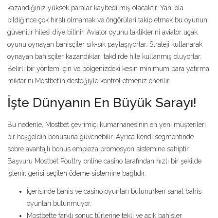
kazandığınız yüksek paralar kaybedilmiş olacaktır. Yani ola
bildiğince çok hırslı olmamak ve öngörüleri takip etmek bu oyunun
güvenilir hilesi diye bilinir. Aviator oyunu taktiklerini aviator uçak
oyunu oynayan bahisçiler sık-sık paylaşıyorlar. Strateji kullanarak
oynayan bahisçiler kazandıkları takdirde hile kullanmış oluyorlar.
Belirli bir yöntem için ve bölgenizdeki kesin minimum para yatırma
miktarını Mostbet’in desteğiyle kontrol etmeniz önerilir.
İşte Dünyanın En Büyük Sarayı!
Bu nedenle, Mostbet çevrimiçi kumarhanesinin en yeni müşterileri
bir hoşgeldin bonusuna güvenebilir. Ayrıca kendi segmentinde
sobre avantajlı bonus empieza promosyon sistemine sahiptir.
Başvuru Mostbet Poultry online casino tarafından hızlı bir şekilde
işlenir, gerisi seçilen ödeme sistemine bağlıdır.
İçerisinde bahis ve casino oyunları bulunurken sanal bahis
oyunları bulunmuyor.
Mostbet’te farklı sonuç türlerine tekli ve açık bahisler