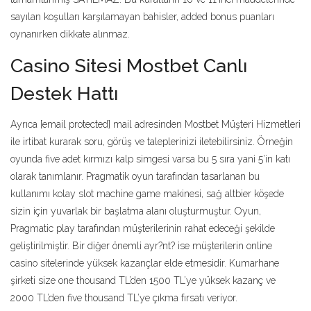
sayılan koşulları karşılamayan bahisler, added bonus puanları
oynanırken dikkate alınmaz.
Casino Sitesi Mostbet Canlı
Destek Hattı
Ayrıca [email protected] mail adresinden Mostbet Müşteri Hizmetleri
ile irtibat kurarak soru, görüş ve taleplerinizi iletebilirsiniz. Örneğin
oyunda five adet kırmızı kalp simgesi varsa bu 5 sıra yani 5’in katı
olarak tanımlanır. Pragmatik oyun tarafından tasarlanan bu
kullanımı kolay slot machine game makinesi, sağ altbier köşede
sizin için yuvarlak bir başlatma alanı oluşturmuştur. Oyun,
Pragmatic play tarafından müşterilerinin rahat edeceği şekilde
geliştirilmiştir. Bir diğer önemli ayr?nt? ise müşterilerin online
casino sitelerinde yüksek kazançlar elde etmesidir. Kumarhane
şirketi size one thousand TL’den 1500 TL’ye yüksek kazanç ve
2000 TL’den five thousand TL’ye çıkma fırsatı veriyor.