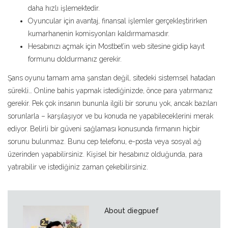
daha hızlı işlemektedir.
Oyuncular için avantaj, finansal işlemler gerçekleştirirken
kumarhanenin komisyonları kaldırmamasıdır.
Hesabınızı açmak için Mostbet’in web sitesine gidip kayıt
formunu doldurmanız gerekir.
Şans oyunu tamam ama şanstan değil, sitedeki sistemsel hatadan
sürekli… Online bahis yapmak istediğinizde, önce para yatırmanız
gerekir. Pek çok insanın bununla ilgili bir sorunu yok, ancak bazıları
sorunlarla – karşılaşıyor ve bu konuda ne yapabileceklerini merak
ediyor. Belirli bir güveni sağlaması konusunda firmanın hiçbir
sorunu bulunmaz. Bunu cep telefonu, e-posta veya sosyal ağ
üzerinden yapabilirsiniz. Kişisel bir hesabınız olduğunda, para
yatırabilir ve istediğiniz zaman çekebilirsiniz.
About diegpuef