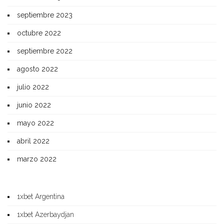
septiembre 2023
octubre 2022
septiembre 2022
agosto 2022
julio 2022
junio 2022
mayo 2022
abril 2022
marzo 2022
1xbet Argentina
1xbet Azerbaydjan