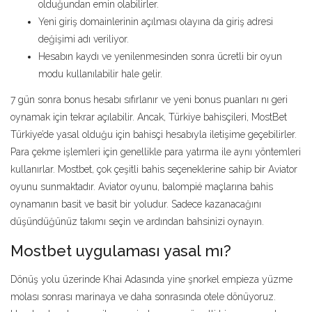
olduğundan emin olabilirler.
Yeni giriş domainlerinin açılması olayına da giriş adresi
değişimi adı veriliyor.
Hesabın kaydı ve yenilenmesinden sonra ücretli bir oyun
modu kullanılabilir hale gelir.
7 gün sonra bonus hesabı sıfırlanır ve yeni bonus puanları nı geri
oynamak için tekrar açılabilir. Ancak, Türkiye bahisçileri, MostBet
Türkiye’de yasal olduğu için bahisçi hesabıyla iletişime geçebilirler.
Para çekme işlemleri için genellikle para yatırma ile aynı yöntemleri
kullanırlar. Mostbet, çok çeşitli bahis seçeneklerine sahip bir Aviator
oyunu sunmaktadır. Aviator oyunu, balompié maçlarına bahis
oynamanın basit ve basit bir yoludur. Sadece kazanacağını
düşündüğünüz takımı seçin ve ardından bahsinizi oynayın.
Mostbet uygulaması yasal mı?
Dönüş yolu üzerinde Khai Adasında yine şnorkel empieza yüzme
molası sonrası marinaya ve daha sonrasında otele dönüyoruz.