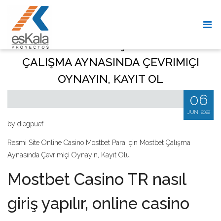
RESMI SITE ONLINE CASINO
MOSTBET PARA IÇIN MOSTBET
ÇALIŞMA AYNASINDA ÇEVRIMIÇI
OYNAYIN, KAYIT OL
06
JUN, 2022
by diegpuef
Resmi Site Online Casino Mostbet Para Için Mostbet Çalışma
Aynasında Çevrimiçi Oynayın, Kayıt Olu
Mostbet Casino TR nasıl
giriş yapılır, online casino