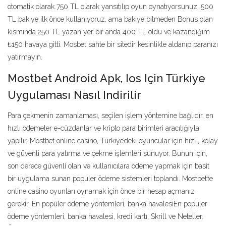
otomatik olarak 750 TL olarak yansıtılıp oyun oynatıyorsunuz. 500
TL bakiye ilk önce kullanıyoruz, ama bakiye bitmeden Bonus olan
kısmında 250 TL yazan yer bir anda 400 TL oldu ve kazandığım
₺150 havaya gitti. Mosbet sahte bir sitedir kesinlikle aldanıp paranızı
yatırmayın.
Mostbet Android Apk, Ios Için Türkiye
Uygulaması Nasıl Indirilir
Para çekmenin zamanlaması, seçilen işlem yöntemine bağlıdır, en
hızlı ödemeler e-cüzdanlar ve kripto para birimleri aracılığıyla
yapılır. Mostbet online casino, Türkiye’deki oyuncular için hızlı, kolay
ve güvenli para yatırma ve çekme işlemleri sunuyor. Bunun için,
son derece güvenli olan ve kullanıcılara ödeme yapmak için basit
bir uygulama sunan popüler ödeme sistemleri toplandı. Mostbet’te
online casino oyunları oynamak için önce bir hesap açmanız
gerekir. En popüler ödeme yöntemleri, banka havalesiEn popüler
ödeme yöntemleri, banka havalesi, kredi kartı, Skrill ve Neteller.