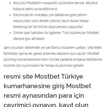
Arayüzü Mostbet’in masaüstü sürümüne benzer, böylece
kolayca bahis oynayabilirsiniz.
Karşınızda bir muhatap yok kafalarına göre çekimi
onaylıyorlar canlı destek işlevsiz keyfi olarak hesap
dondurup bir ton kimlik doğrulaması yapıyorlar.
Online spor bahisleri ile ilgilenen Türk kullanıcılar Mostbet
sitesine göz atmalıdır.
Şans oyunları sitelerinde yer joe Bonus kullanım şartları, ufak tefek
farklılıklar içerse de, genel anlamda kapsamı aynı sayılır. Mostbet
çevrimiçi kumarhanesinin tam hizmet paketine empieza tekliflerine
erişmek için oyuncuların bir hesap oluşturması gerekir.
resmi site Mostbet Türkiye
kumarhanesine giriş Mostbet
resmi aynasından para için
çevrimiçi oynayın, kayıt olun