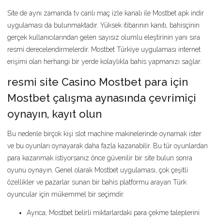
Site de aynı zamanda tv canlı maç izle kanalı ile Mostbet apk indir
uygulaması da bulunmaktadır. Yüksek itibarının kanıtı, bahisçinin
gerçek kullanıcılarından gelen sayısız olumlu eleştirinin yanı sıra
resmi derecelendirmelerdir. Mostbet Türkiye uygulaması internet
erişimi olan herhangi bir yerde kolaylıkla bahis yapmanızı sağlar.
resmi site Casino Mostbet para için
Mostbet çalışma aynasında çevrimiçi
oynayın, kayıt olun
Bu nedenle birçok kişi slot machine makinelerinde oynamak ister
ve bu oyunları oynayarak daha fazla kazanabilir. Bu tür oyunlardan
para kazanmak istiyorsanız önce güvenilir bir site bulun sonra
oyunu oynayın. Genel olarak Mostbet uygulaması, çok çeşitli
özellikler ve pazarlar sunan bir bahis platformu arayan Türk
oyuncular için mükemmel bir seçimdir.
Ayrıca, Mostbet belirli miktarlardaki para çekme taleplerini