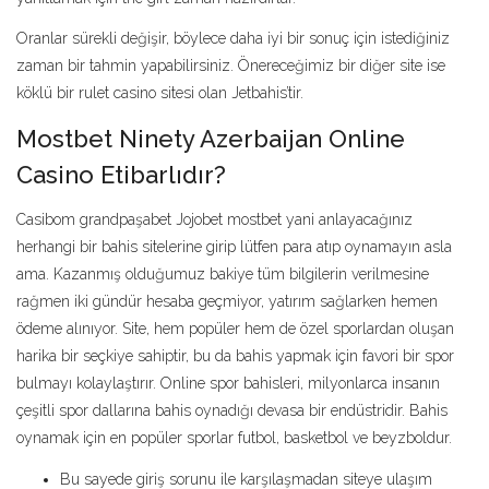
Oranlar sürekli değişir, böylece daha iyi bir sonuç için istediğiniz
zaman bir tahmin yapabilirsiniz. Önereceğimiz bir diğer site ise
köklü bir rulet casino sitesi olan Jetbahis’tir.
Mostbet Ninety Azerbaijan Online
Casino Etibarlıdır?
Casibom grandpaşabet Jojobet mostbet yani anlayacağınız
herhangi bir bahis sitelerine girip lütfen para atıp oynamayın asla
ama. Kazanmış olduğumuz bakiye tüm bilgilerin verilmesine
rağmen iki gündür hesaba geçmiyor, yatırım sağlarken hemen
ödeme alınıyor. Site, hem popüler hem de özel sporlardan oluşan
harika bir seçkiye sahiptir, bu da bahis yapmak için favori bir spor
bulmayı kolaylaştırır. Online spor bahisleri, milyonlarca insanın
çeşitli spor dallarına bahis oynadığı devasa bir endüstridir. Bahis
oynamak için en popüler sporlar futbol, ​​basketbol ve beyzboldur.
Bu sayede giriş sorunu ile karşılaşmadan siteye ulaşım