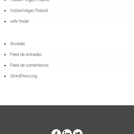
VulkanVegas Poland
wife finder
Acceder
Feed de entradas
Feed de comentarios
WordPress.org