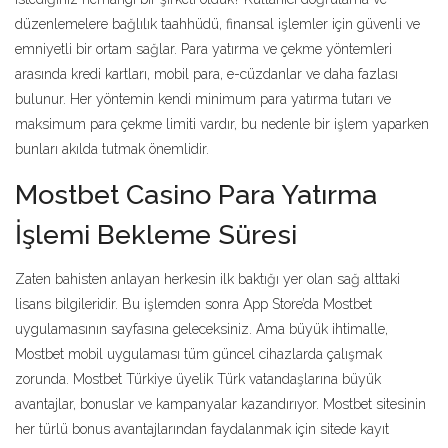
düzenlemelere bağlılık taahhüdü, finansal işlemler için güvenli ve
emniyetli bir ortam sağlar. Para yatırma ve çekme yöntemleri
arasında kredi kartları, mobil para, e-cüzdanlar ve daha fazlası
bulunur. Her yöntemin kendi minimum para yatırma tutarı ve
maksimum para çekme limiti vardır, bu nedenle bir işlem yaparken
bunları akılda tutmak önemlidir.
Mostbet Casino Para Yatırma
İşlemi Bekleme Süresi
Zaten bahisten anlayan herkesin ilk baktığı yer olan sağ alttaki
lisans bilgileridir. Bu işlemden sonra App Store’da Mostbet
uygulamasının sayfasına geleceksiniz. Ama büyük ihtimalle,
Mostbet mobil uygulaması tüm güncel cihazlarda çalışmak
zorunda. Mostbet Türkiye üyelik Türk vatandaşlarına büyük
avantajlar, bonuslar ve kampanyalar kazandırıyor. Mostbet sitesinin
her türlü bonus avantajlarından faydalanmak için sitede kayıt