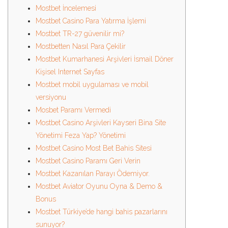
Mostbet İncelemesi
Mostbet Casino Para Yatırma İşlemi
Mostbet TR-27 güvenilir mi?
Mostbetten Nasıl Para Çekilir
Mostbet Kumarhanesi Arşivleri İsmail Döner
Kişisel Internet Sayfas
Mostbet mobil uygulaması ve mobil
versiyonu
Mosbet Paramı Vermedi
Mostbet Casino Arşivleri Kayseri Bina Site
Yönetimi Feza Yap? Yönetimi
Mostbet Casino Most Bet Bahis Sitesi
Mostbet Casino Paramı Geri Verin
Mostbet Kazanılan Parayı Ödemiyor.
Mostbet Aviator Oyunu Oyna & Demo &
Bonus
Mostbet Türkiye’de hangi bahis pazarlarını
sunuyor?