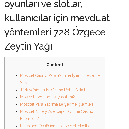
oyunları ve slotlar,
kullanıcılar için mevduat
yöntemleri 728 Özgece
Zeytin Yağı
Content
Mostbet Casino Para Yatırma İşlemi Bekleme
Süresi
Türkiye’nin En İyi Online Bahis Şirketi
Mostbet uygulaması yasal mı?
Mostbet Para Yatırma Ile Çekme Işlemleri
Mostbet Ninety Azerbaijan Online Casino
Etibarlıdır?
Lines and Coefficients of Bets at Mostbet