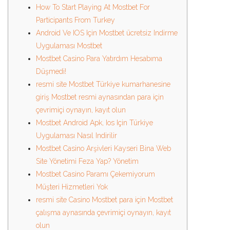
How To Start Playing At Mostbet For
Participants From Turkey
Android Ve IOS Için Mostbet ücretsiz Indirme
Uygulaması Mostbet
Mostbet Casino Para Yatırdım Hesabıma
Düşmedi!
resmi site Mostbet Türkiye kumarhanesine
giriş Mostbet resmi aynasından para için
çevrimiçi oynayın, kayıt olun
Mostbet Android Apk, Ios Için Türkiye
Uygulaması Nasıl Indirilir
Mostbet Casino Arşivleri Kayseri Bina Web
Site Yönetimi Feza Yap? Yönetim
Mostbet Casino Paramı Çekemiyorum
Müşteri Hizmetleri Yok
resmi site Casino Mostbet para için Mostbet
çalışma aynasında çevrimiçi oynayın, kayıt
olun