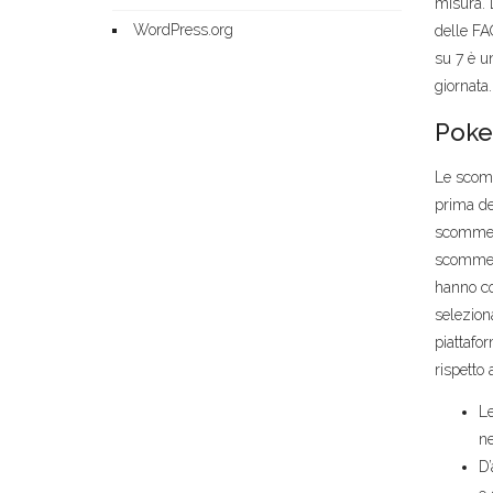
misura. 
WordPress.org
delle FA
su 7 è u
giornata.
Poke
Le scomm
prima de
scommett
scommess
hanno co
seleziona
piattafo
rispetto 
Le
ne
D’