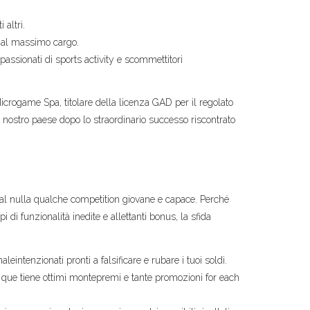
 altri.
o al massimo cargo.
ssionati di sports activity e scommettitori
icrogame Spa, titolare della licenza GAD per il regolato
l nostro paese dopo lo straordinario successo riscontrato
 dal nulla qualche competition giovane e capace. Perché
di funzionalità inedite e allettanti bonus, la sfida
eintenzionati pronti a falsificare e rubare i tuoi soldi.
 que tiene ottimi montepremi e tante promozioni for each