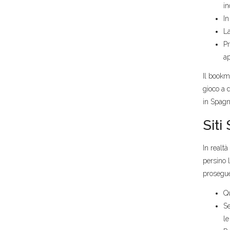
in
In
La
Pr
ap
Il bookm
gioco a 
in Spagn
Sit
In realt
persino 
prosegue
Qu
Se
le