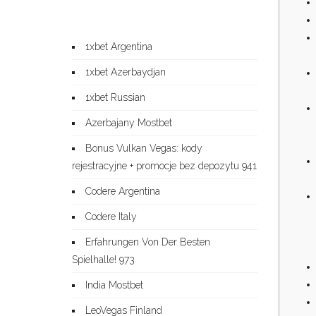
1xbet Argentina
1xbet Azerbaydjan
1xbet Russian
Azerbajany Mostbet
Bonus Vulkan Vegas: kody
rejestracyjne + promocje bez depozytu 941
Codere Argentina
Codere Italy
Erfahrungen Von Der Besten
Spielhalle! 973
India Mostbet
LeoVegas Finland