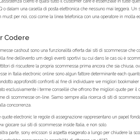
L’assistenza clienti e quasi tutto il customer care è essenziale in tutte 
Q o dalam una casella di posta elettronica che nessuno mai leggerà. Un su
n must per noi, così come la linea telefonica con una operatore in molla e
r Codere
esse cashout sono una funzionalità offerta dai siti di scommesse che 
lla fine dell’evento um degli eventi sportivi su cui dans le cas où è scomm
itori di riscuotere la propria scommessa prima ancora che sia chiusa, ovver
e in Italia electronic online sono algun fattore determinante each quanto 
ndotto approfonditi confronti al fine di individuare we migliori bookmak
to esclusivamente i terme conseillé che offrono the migliori quote per il calc
rme di scommesse on-line. Siamo sempre alla ricerca di siti di scommess
alla concorrenza.
 quote electronic le regole di assegnazione rappresentano un papel fon
w giocare sui siti di scommesse inside Italia, e non solo.
altra parte, sony ericsson si aspetta esagerato a lungo per chiudere la 