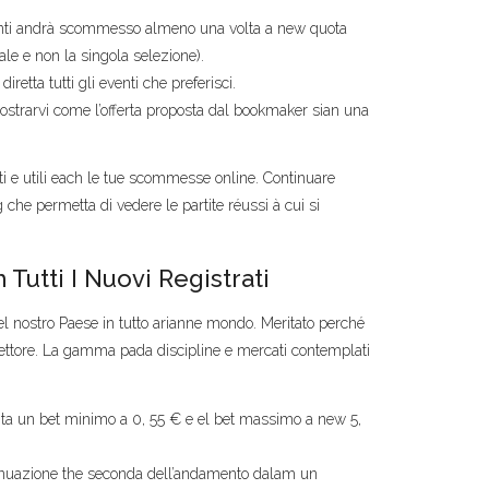
enti andrà scommesso almeno una volta a new quota
le e non la singola selezione).
iretta tutti gli eventi che preferisci.
mostrarvi come l’offerta proposta dal bookmaker sian una
ti e utili each le tue scommesse online. Continuare
che permetta di vedere le partite réussi à cui si
tti I Nuovi Registrati
l nostro Paese in tutto arianne mondo. Meritato perché
nel settore. La gamma pada discipline e mercati contemplati
esenta un bet minimo a 0, 55 € e el bet massimo a new 5,
ntinuazione the seconda dell’andamento dalam un