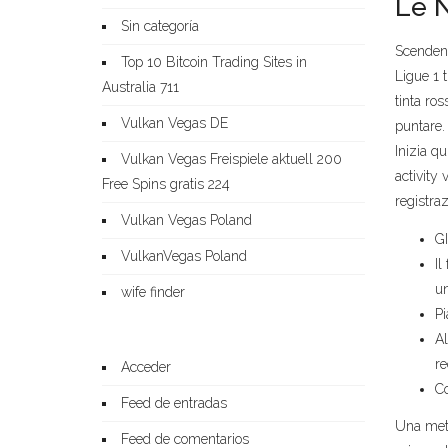
Le N
Sin categoría
Scendend
Top 10 Bitcoin Trading Sites in
Ligue 1 
Australia 711
tinta ro
Vulkan Vegas DE
puntare.
Inizia qu
Vulkan Vegas Freispiele aktuell 200
activity
Free Spins gratis 224
registra
Vulkan Vegas Poland
G
VulkanVegas Poland
Il
un
wife finder
Pi
Al
re
Acceder
Co
Feed de entradas
Una metaf
Feed de comentarios