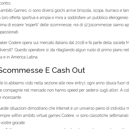
contro.
 ambito Games, ci sono diversi giochi arrive briscola, scopa, burraco e tanti
 loro offerta sportiva è ampia e mira a soddisfare un pubblico eterogene
ima di essere “esperti” delle scommesse, noi di 123scommesse siamo appa
passionati.
aker Codere opera sul mercato italiano dal 2018 e fa parte della società M
diversit?. Questo operatore si sta ritagliando algun ruolo di primo piano ne
a e in America Latina.
i Scommesse E Cash Out
à (e lo abbiamo visto nella sezione alle new entry), ogni anno sbuca fuori
le compagnie nel mercado non hanno speed per sedersi sugli allori. A colpi 
 incessante.
este situazioni dimostrano che Internet è un universo pieno di individui mal
mpre within ambito virtual games Codere, vi sono classifiche settimanali
 vostre giocate.