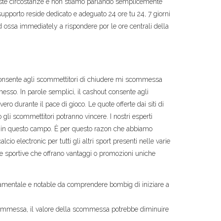
queste circostanze e non stiamo parlando semplicemente
pporto reside dedicato e adeguato 24 ore tu 24, 7 giorni
d ossa immediately a rispondere por le ore centrali della
consente agli scommettitori di chiudere mi scommessa
esso. In parole semplici, il cashout consente agli
o durante il pace di gioco. Le quote offerte dai siti di
gli scommettitori potranno vincere. I nostri esperti
er in questo campo. È per questo razon che abbiamo
io electronic per tutti gli altri sport presenti nelle varie
e sportive che offrano vantaggi o promozioni uniche
damentale e notable da comprendere bombig di iniziare a
scommessa, il valore della scommessa potrebbe diminuire