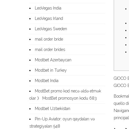
LeoVegas India
LeoVegas Irland
LeoVegas Sweden
mail order bride
mail order brides
Mostbet Azerbaycan
Mostbet in Turkey
GIOCO BO
Mostbet India
GIOCO 
MostBet promo kod necə əldə etmək
Bookmake
olar 》 MostBet promosyon kodu 683
quello di
Mostbet Uzbekistan
Navigand
principa
Pin-Up Aviator: oyun qaydaları və
strategiyaları 548