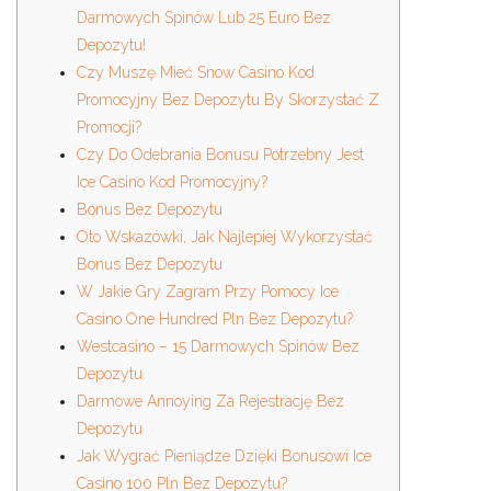
Darmowych Spinów Lub 25 Euro Bez
Depozytu!
Czy Muszę Mieć Snow Casino Kod
Promocyjny Bez Depozytu By Skorzystać Z
Promocji?
Czy Do Odebrania Bonusu Potrzebny Jest
Ice Casino Kod Promocyjny?
Bonus Bez Depozytu
Oto Wskazówki, Jak Najlepiej Wykorzystać
Bonus Bez Depozytu
W Jakie Gry Zagram Przy Pomocy Ice
Casino One Hundred Pln Bez Depozytu?
Westcasino – 15 Darmowych Spinów Bez
Depozytu
Darmowe Annoying Za Rejestrację Bez
Depozytu
Jak Wygrać Pieniądze Dzięki Bonusowi Ice
Casino 100 Pln Bez Depozytu?