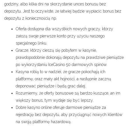
godziny, albo kilka dni na skorzystanie unces bonusu bez
depozytu. Jest to oczywiste, że łatwiej będzie wypłacić bonus bez
depozytu z koniecznością np.
Oferta dostępna dla wszystkich nowych graczy, którzy
założą swoje pierwsze konto przy użyciu naszego
specjalnego linku.
Gracze, którzy cieszą się pobytem w kasynie,
prawdopodobnie dokonają depozytu na prawdziwe pieniądze
po wykorzystaniu IceCasino 50 darmowych spinów.
Kasyna robią to w nadziei, że gracze pokochają ich
platformę, oraz mały akt hojności, a następnie zaczną
deponować pieniądze i będą grać dalej.
Rozumiemy, że oferty bonusowe są bardzo kuszące, an im
większy bonus, tym wydaje się być lepszy.
Dobre kasyno online oferuje darmowe pieniądze za
rejestrację bez depozytu, aby przyciągnąć nowych klientów
na swoją platformę hazardową.