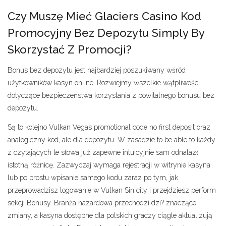
Czy Muszę Mieć Glaciers Casino Kod
Promocyjny Bez Depozytu Simply By
Skorzystać Z Promocji?
Bonus bez depozytu jest najbardziej poszukiwany wśród
użytkowników kasyn online. Rozwiejmy wszelkie wątpliwości
dotyczące bezpieczeństwa korzystania z powitalnego bonusu bez
depozytu.
Są to kolejno Vulkan Vegas promotional code no first deposit oraz
analogiczny kod, ale dla depozytu. W zasadzie to be able to każdy
z czytających te słowa już zapewne intuicyjnie sam odnalazł
istotną różnicę. Zazwyczaj wymaga rejestracji w witrynie kasyna
lub po prostu wpisanie samego kodu zaraz po tym, jak
przeprowadzisz logowanie w Vulkan Sin city i przejdziesz perform
sekcji Bonusy. Branża hazardowa przechodzi dzi? znaczące
zmiany, a kasyna dostępne dla polskich graczy ciągle aktualizują