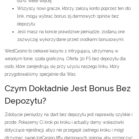
du?o, wiele więcej.
Wszyscy nowi gracze, którzy założą konto poprzez ten oto
link, mogą wybrać bonus 15 darmowych spinów bez
depozytu.
Jeśli masz na koncie prawdziwe pieniądze, zostaną one
zazwyczaj wykorzystane przed środkami bonusowymi.
WestCasino to ciekawe kasyno z intrygującą, utrzymaną w
wesołym tonie, szata graficzną. Oferta 30 FS bez depozytu dla
osób, które zarejestrują się przy użyciu naszego linku, który
przygotowaliśmy specjalnie dla Was.
Czym Dokładnie Jest Bonus Bez
Depozytu?
Zdobycie pieniędzy na start bez depozytu jest naprawdę szybkie i
proste. Pokażemy Ci krok po kroku i actually damy wskazówki
dotyczące rejestracji, abyś nie przegapił żadnego kroku i mógł
otrzymać swoje IceCasino fifty darmowych spinów, aby rozpocząć