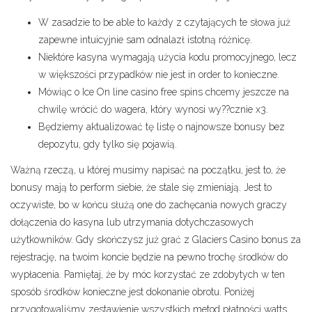
W zasadzie to be able to każdy z czytających te słowa już
zapewne intuicyjnie sam odnalazł istotną różnicę.
Niektóre kasyna wymagają użycia kodu promocyjnego, lecz
w większości przypadków nie jest in order to konieczne.
Mówiąc o Ice On line casino free spins chcemy jeszcze na
chwilę wrócić do wagera, który wynosi wy??cznie x3.
Będziemy aktualizować tę listę o najnowsze bonusy bez
depozytu, gdy tylko się pojawią.
Ważną rzeczą, u której musimy napisać na początku, jest to, że
bonusy mają to perform siebie, że stale się zmieniają. Jest to
oczywiste, bo w końcu służą one do zachęcania nowych graczy
dołączenia do kasyna lub utrzymania dotychczasowych
użytkowników. Gdy skończysz już grać z Glaciers Casino bonus za
rejestrację, na twoim koncie będzie na pewno trochę środków do
wypłacenia. Pamiętaj, że by móc korzystać ze zdobytych w ten
sposób środków konieczne jest dokonanie obrotu. Poniżej
przygotowaliśmy zestawienie wszystkich metod płatności watts