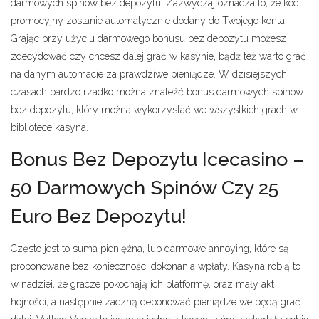
darmowych spinów bez depozytu. Zazwyczaj oznacza to, że kod
promocyjny zostanie automatycznie dodany do Twojego konta.
Grając przy użyciu darmowego bonusu bez depozytu możesz
zdecydować czy chcesz dalej grać w kasynie, bądź też warto grać
na danym automacie za prawdziwe pieniądze. W dzisiejszych
czasach bardzo rzadko można znaleźć bonus darmowych spinów
bez depozytu, który można wykorzystać we wszystkich grach w
bibliotece kasyna.
Bonus Bez Depozytu Icecasino –
50 Darmowych Spinów Czy 25
Euro Bez Depozytu!
Często jest to suma pieniężna, lub darmowe annoying, które są
proponowane bez konieczności dokonania wpłaty. Kasyna robią to
w nadziei, że gracze pokochają ich platformę, oraz mały akt
hojności, a następnie zaczną deponować pieniądze we będą grać