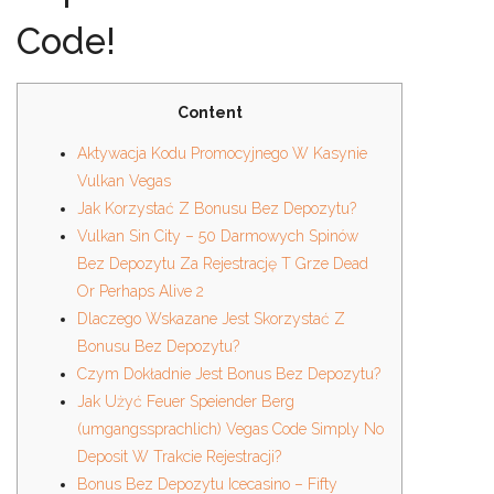
Code!
Content
Aktywacja Kodu Promocyjnego W Kasynie
Vulkan Vegas
Jak Korzystać Z Bonusu Bez Depozytu?
Vulkan Sin City – 50 Darmowych Spinów
Bez Depozytu Za Rejestrację T Grze Dead
Or Perhaps Alive 2
Dlaczego Wskazane Jest Skorzystać Z
Bonusu Bez Depozytu?
Czym Dokładnie Jest Bonus Bez Depozytu?
Jak Użyć Feuer Speiender Berg
(umgangssprachlich) Vegas Code Simply No
Deposit W Trakcie Rejestracji?
Bonus Bez Depozytu Icecasino – Fifty