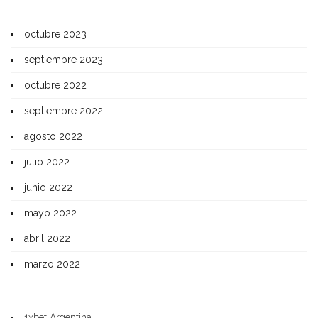
octubre 2023
septiembre 2023
octubre 2022
septiembre 2022
agosto 2022
julio 2022
junio 2022
mayo 2022
abril 2022
marzo 2022
1xbet Argentina