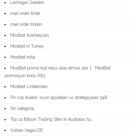
LeoVegas Sweden
mail order bride
mail order brides
Mostbet Azerbaycan
Mostbet in Turkey
Mostbet India
MostBet promo kod necə əldə etmək olar 》 MostBet
promosyon kodu 683
Mostbet Uzbekistan
Pin-Up Aviator: oyun qaydaları və strategiyaları 548
Sin categoría
Top 10 Bitcoin Trading Sites in Australia 711
Vulkan Vegas DE