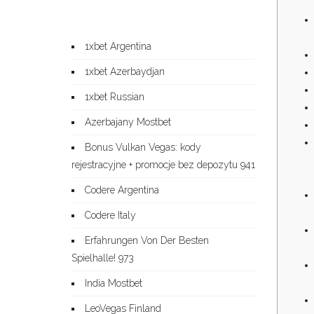
1xbet Argentina
1xbet Azerbaydjan
1xbet Russian
Azerbajany Mostbet
Bonus Vulkan Vegas: kody
rejestracyjne + promocje bez depozytu 941
Codere Argentina
Codere Italy
Erfahrungen Von Der Besten
Spielhalle! 973
India Mostbet
LeoVegas Finland