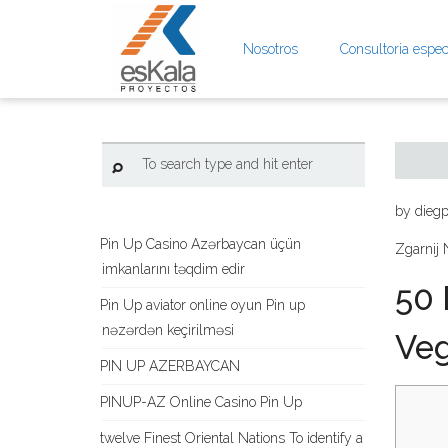
Nosotros
Consultoria espec
ZGARNIJ N
by diegp
Pin Up Casino Azərbaycan üçün
Zgarnij
imkanlarını təqdim edir
50 
Pin Up aviator️ online oyun Pin up
nəzərdən keçirilməsi
Ve
PIN UP AZERBAYCAN
PINUP-AZ Online Casino Pin Up
twelve Finest Oriental Nations To identify a