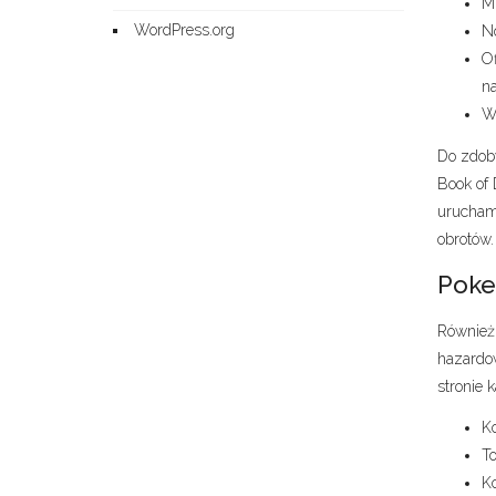
Mr
WordPress.org
No
Of
n
Wy
Do zdob
Book of 
urucham
obrotów.
Poke
Również 
hazardow
stronie 
Ko
To
K