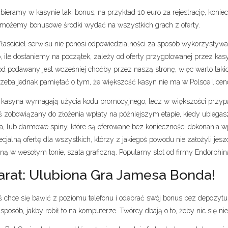
bieramy w kasynie taki bonus, na przykład 10 euro za rejestrację, kon
 możemy bonusowe środki wydać na wszystkich grach z oferty.
asciciel serwisu nie ponosi odpowiedzialności za sposób wykorzystywan
, ile dostaniemy na początek, zależy od oferty przygotowanej przez kas
d podawany jest wcześniej choćby przez naszą stronę, więc warto takic
zeba jednak pamiętać o tym, że większość kasyn nie ma w Polsce licencj
 kasyna wymagają użycia kodu promocyjnego, lecz w większości przypad
eś zobowiązany do złożenia wpłaty na późniejszym etapie, kiedy ubiegas
a, lub darmowe spiny, które są oferowane bez konieczności dokonania 
cjalną ofertę dla wszystkich, którzy z jakiegoś powodu nie założyli jes
ą w wesołym tonie, szata graficzną. Popularny slot od firmy Endorphin
arat: Ulubiona Gra Jamesa Bonda!
oś chce się bawić z poziomu telefonu i odebrać swój bonus bez depozytu,
sposób, jakby robił to na komputerze. Twórcy dbają o to, żeby nic się nie