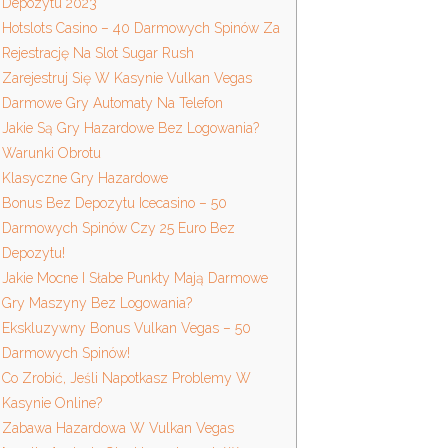
Depozytu 2023
Hotslots Casino – 40 Darmowych Spinów Za
Rejestrację Na Slot Sugar Rush
Zarejestruj Się W Kasynie Vulkan Vegas
Darmowe Gry Automaty Na Telefon
Jakie Są Gry Hazardowe Bez Logowania?
Warunki Obrotu
Klasyczne Gry Hazardowe
Bonus Bez Depozytu Icecasino – 50
Darmowych Spinów Czy 25 Euro Bez
Depozytu!
Jakie Mocne I Słabe Punkty Mają Darmowe
Gry Maszyny Bez Logowania?
Ekskluzywny Bonus Vulkan Vegas – 50
Darmowych Spinów!
Co Zrobić, Jeśli Napotkasz Problemy W
Kasynie Online?
Zabawa Hazardowa W Vulkan Vegas