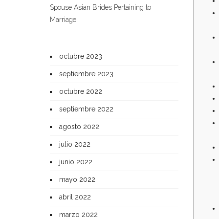
Spouse Asian Brides Pertaining to
Marriage
octubre 2023
septiembre 2023
octubre 2022
septiembre 2022
agosto 2022
julio 2022
junio 2022
mayo 2022
abril 2022
marzo 2022