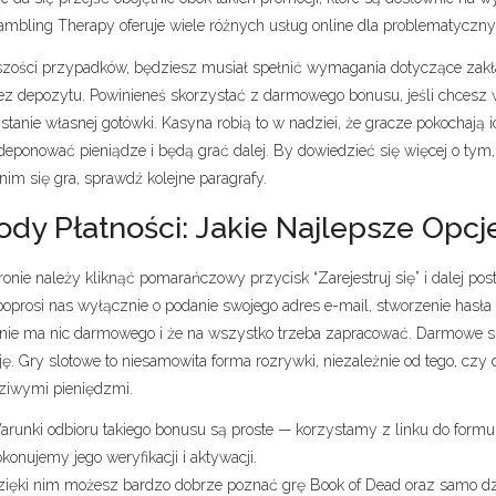
mbling Therapy oferuje wiele różnych usług online dla problematycznych
zości przypadków, będziesz musiał spełnić wymagania dotyczące zakła
ez depozytu. Powinieneś skorzystać z darmowego bonusu, jeśli chcesz
tanie własnej gotówki. Kasyna robią to w nadziei, że gracze pokochają ic
eponować pieniądze i będą grać dalej. By dowiedzieć się więcej o tym, j
nim się gra, sprawdź kolejne paragrafy.
dy Płatności: Jakie Najlepsze Opcj
tronie należy kliknąć pomarańczowy przycisk “Zarejestruj się” i dalej p
oprosi nas wyłącznie o podanie swojego adres e-mail, stworzenie hasła i
nie ma nic darmowego i że na wszystko trzeba zapracować. Darmowe spi
cję. Gry slotowe to niesamowita forma rozrywki, niezależnie od tego, c
ziwymi pieniędzmi.
runki odbioru takiego bonusu są proste — korzystamy z linku do formul
konujemy jego weryfikacji i aktywacji.
ięki nim możesz bardzo dobrze poznać grę Book of Dead oraz samo dzi