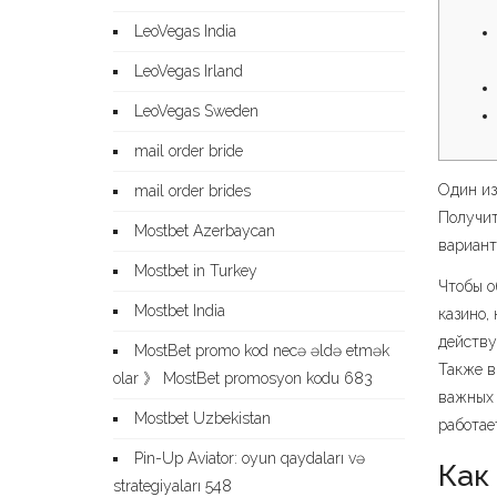
LeoVegas India
LeoVegas Irland
LeoVegas Sweden
mail order bride
Один из
mail order brides
Получит
Mostbet Azerbaycan
вариант
Mostbet in Turkey
Чтобы о
Mostbet India
казино,
действу
MostBet promo kod necə əldə etmək
Также в
olar 》 MostBet promosyon kodu 683
важных 
Mostbet Uzbekistan
работае
Pin-Up Aviator: oyun qaydaları və
Как
strategiyaları 548