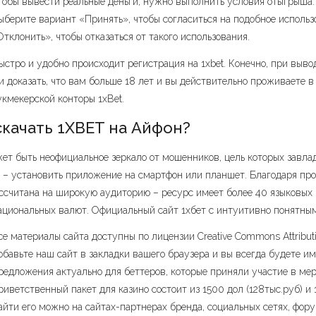
тобы вывести реальные деньги, нужно выполнить условия отыгрыша.
ыберите вариант «Принять», чтобы согласиться на подобное использо
Отклонить», чтобы отказаться от такого использования.
ыстро и удобно происходит регистрация на 1xbet. Конечно, при выв
и доказать, что вам больше 18 лет и вы действительно проживаете 
укмекерской конторы 1xBet.
скачать 1XBET на Айфон?
ет быть неофициальное зеркало от мошенников, цель которых завл
 – установить приложение на смартфон или планшет. Благодаря про
ассчитана на широкую аудиторию – ресурс имеет более 40 языковых 
ациональных валют. Официальный сайт 1хбет с интуитивно понятным
е материалы сайта доступны по лицензии Creative Commons Attribution
обавьте наш сайт в закладки вашего браузера и вы всегда будете им
редложения актуально для беттеров, которые приняли участие в ме
риветственный пакет для казино состоит из 1500 дол (128тыс.руб) и
айти его можно на сайтах-партнерах бренда, социальных сетях, форум