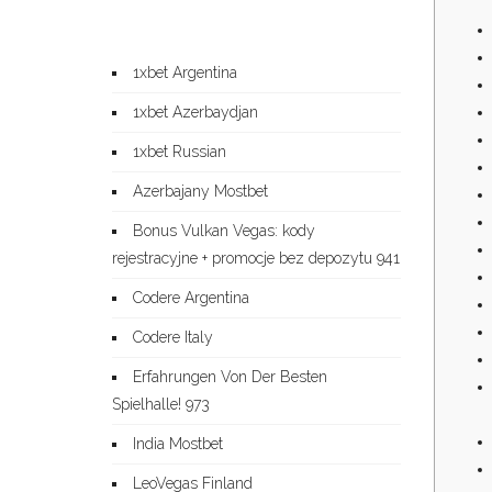
1xbet Argentina
1xbet Azerbaydjan
1xbet Russian
Azerbajany Mostbet
Bonus Vulkan Vegas: kody
rejestracyjne + promocje bez depozytu 941
Codere Argentina
Codere Italy
Erfahrungen Von Der Besten
Spielhalle! 973
India Mostbet
LeoVegas Finland