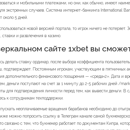
зоваться и мобильными платежами, но они, как обычно, имеют наим
для экстренных случаев. Система интернет-банкинга International Ba
т около 5 дней.
спользоваться новой версией портала, то игрок ничего не потеряет.
, ставки и развлечения в казино.
зеркальном сайте 1xbet вы сможет
сь делать ставку ординар, после выбора коэффициента пользовател
, подтверждает. Постоянным игрокам, участвующим в пятничных акц
ия дополнительного финансового поощрения — «среда×2». Дата и вре
ем, деньги поступают на счет за 1 минуту до 2-5 рабочих дней /mar
ты для подтверждения личности перед тем, как вывести деньги. В 
есь к сотрудникам техподдержки.
апускать неоплачиваемые вращения барабанов необходимо до отыгр
акже можно попросить ссылку в Телеграм канале самой букмекерско
то связано с тем, что букмекер работает по документам Кипра, кото