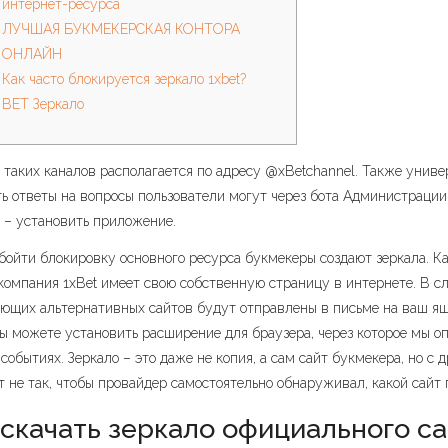
интернет-ресурса
ЛУЧШАЯ БУКМЕКЕРСКАЯ КОНТОРА
ОНЛАЙН
Как часто блокируется зеркало 1xbet?
BET Зеркало
 таких каналов располагается по адресу @xBetchannel. Также универ
ь ответы на вопросы пользователи могут через бота Администрации
 – установить приложение.
бойти блокировку основного ресурса букмекеры создают зеркала. К
 компания 1xBet имеет свою собственную страницу в интернете. В сл
ющих альтернативных сайтов будут отправлены в письме на ваш ящи
ы можете установить расширение для браузера, через которое мы о
событиях. Зеркало – это даже не копия, а сам сайт букмекера, но с 
т не так, чтобы провайдер самостоятельно обнаруживал, какой сайт 
 скачать зеркало официального са