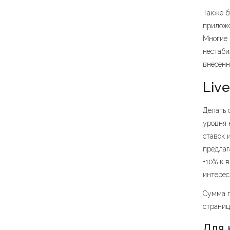
Также б
приложе
Многие 
нестаби
внесенн
Liv
Делать 
уровня 
ставок 
предлаг
+10% к 
интерес
Сумма п
страниц
Для 