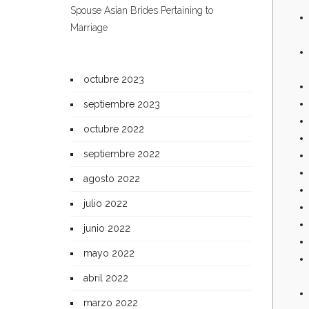
Spouse Asian Brides Pertaining to
Marriage
octubre 2023
septiembre 2023
octubre 2022
septiembre 2022
agosto 2022
julio 2022
junio 2022
mayo 2022
abril 2022
marzo 2022