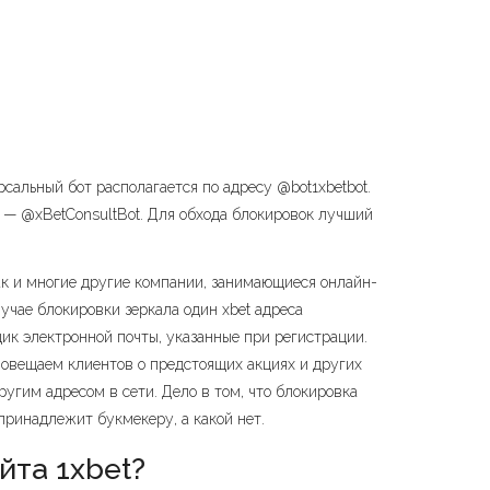
сальный бот располагается по адресу @bot1xbetbot.
 — @xBetConsultBot. Для обхода блокировок лучший
ак и многие другие компании, занимающиеся онлайн-
учае блокировки зеркала один xbet адреса
к электронной почты, указанные при регистрации.
повещаем клиентов о предстоящих акциях и других
другим адресом в сети. Дело в том, что блокировка
принадлежит букмекеру, а какой нет.
йта 1xbet?