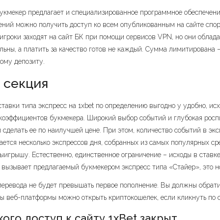
укмекер предлагает и специализированное программное обеспечен
ний можно получить доступ ко всем опубликованным на сайте спорти
игроки заходят на сайт БК при помощи сервисов VPN, но они облад
льны, а платить за качество готов не каждый. Сумма лимитирована 
ому депозиту.
e секция
ставки типа экспресс на 1xbet по определению выгодно у удобно, и
коэффициентов букмекера. Широкий выбор событий и глубокая росп
и сделать ее по наилучшей цене. При этом, количество событий в экс
ается несколько экспрессов дня, собранных из самых популярных сре
выигрышу. Естественно, единственное ограничение – исходы в став
 вызывает предлагаемый букмекером экспресс типа «Стайер», это н
еревода не будет превышать первое пополнение. Вы должны обратит
ы веб-платформы можно открыть криптокошелек, если кликнуть по 
кого доступ к сайту 1xBet закрыт