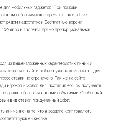
ие для мобильных гаджетов. При помощи
вным событиям как в прематч, так и в Live.
ают рядом недостатков. Бесплатные версии
– 100 евро и является прямо пропорциональной
сходя из вышеизложенных характеристик линии и
ись позволяет найти любые нужные компоненты для
пресс ставки не ограничено! Так же на сайте
ди игроков исходов дня, поставив его, вы получаете
ке не должны быть связанными событиями. Особенный
овый вид ставки придуманный 1xbet!
ь внимание на то, что в разделе криптовалюты
соответствующей кнопке.