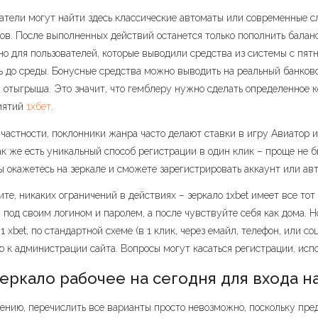
атели могут найти здесь классические автоматы или современные с
ов. После выполненных действий останется только пополнить баланс
но для пользователей, которые выводили средства из системы с пят
ь до среды. Бонусные средства можно выводить на реальный банков
 отыгрыша. Это значит, что гемблеру нужно сделать определенное 
иятий
1хбет
.
 частности, поклонники жанра часто делают ставки в игру Авиатор и 
ак же есть уникальный способ регистрации в один клик – проще не б
ы окажетесь на зеркале и сможете зарегистрировать аккаунт или ав
ите, никаких ограничений в действиях – зеркало 1xbet имеет все тот
 под своим логином и паролем, а после чувствуйте себя как дома. 
1 xbet, по стандартной схеме (в 1 клик, через емайл, телефон, или с
 к администрации сайта. Вопросы могут касаться регистрации, испо
зеркало рабочее на сегодня для входа 
ению, перечислить все варианты просто невозможно, поскольку пред