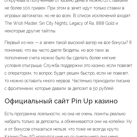
откручивать полученные от казино деньги можно со ставками
не более 100 гривен. При этом в зачет идут только ставки в
игровых автоматах, но не во всех. В список исключений входят
The Wish Master, Sin City Nights, Legacy of Ra, 888 Gold и
некоторые другие тайтлы.
Первый из них — а зачем такой высокий вагер на все бонусы? Я
понимаю, что вы часто даете бездепы, но все таки за
пополнение счета можно было бы сделать более мягкие
условия отыгрыша. Служба поддержки это казино, если повезет
с оператором, то вопрос будет решен быстро, если не повезет,
то можно оставить много нервов. Частенько приходили письма
с фрсипинами, которые давали за депозит в 50 рублей.
Официальный сайт Pin Up казино
Есть программа лояльности, но она не очень, поинты реально
набрать только за депозиты, а обмениваются они на копейки. Ну
и от бонусов отказаться нельзя, что тоже не всегда круто.
Казино Пин АП нравится мне но со вчерашнего дня меня