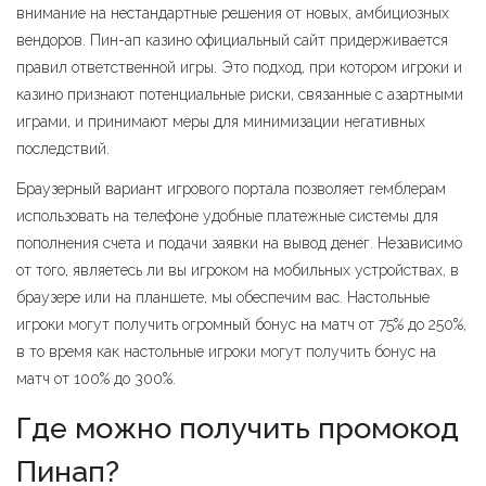
внимание на нестандартные решения от новых, амбициозных
вендоров. Пин-ап казино официальный сайт придерживается
правил ответственной игры. Это подход, при котором игроки и
казино признают потенциальные риски, связанные с азартными
играми, и принимают меры для минимизации негативных
последствий.
Браузерный вариант игрового портала позволяет гемблерам
использовать на телефоне удобные платежные системы для
пополнения счета и подачи заявки на вывод денег. Независимо
от того, являетесь ли вы игроком на мобильных устройствах, в
браузере или на планшете, мы обеспечим вас. Настольные
игроки могут получить огромный бонус на матч от 75% до 250%,
в то время как настольные игроки могут получить бонус на
матч от 100% до 300%.
Где можно получить промокод
Пинап?