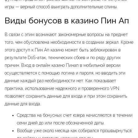
игры — верный способ выиграть дополнительные спины.
Виды бонусов в казино Пин Ап
В связи с этим возникают закономерные вопросы на предмет
того, чем обусловлена необходимости в создании зеркал. Кроме
этого доступ к Пин Ап казино может быть заблокирован в
результате DoS-атак, технических сбоев и по ряду других
причин. Вход в онлайн казино Пинап в мобильной версии
осуществляется с помощью логина и пароля, но вводить эти
данные каждый раз необходимости нет. Как показывает
практика, использование надежного и проверенного VPN
позволяет сохранить данные для входа и при этом сохранить
данные для входа.
Средства на бонусных счет юзера начисляются в течении
семи дней до или после обозначенной даты.
Вообще уже около месяца как собирался прошвырнуться