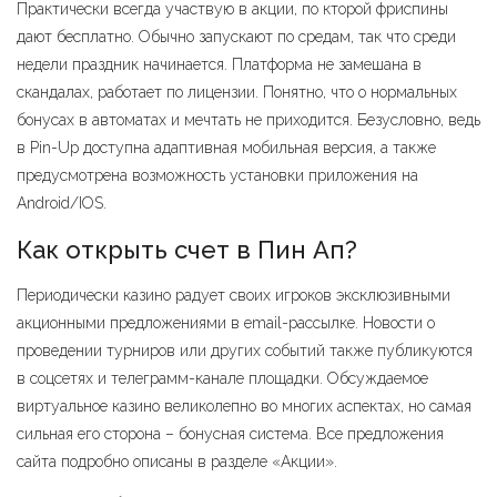
Практически всегда участвую в акции, по кторой фриспины
дают бесплатно. Обычно запускают по средам, так что среди
недели праздник начинается. Платформа не замешана в
скандалах, работает по лицензии. Понятно, что о нормальных
бонусах в автоматах и мечтать не приходится. Безусловно, ведь
в Pin-Up доступна адаптивная мобильная версия, а также
предусмотрена возможность установки приложения на
Android/IOS.
Как открыть счет в Пин Ап?
Периодически казино радует своих игроков эксклюзивными
акционными предложениями в email-рассылке. Новости о
проведении турниров или других событий также публикуются
в соцсетях и телеграмм-канале площадки. Обсуждаемое
виртуальное казино великолепно во многих аспектах, но самая
сильная его сторона – бонусная система. Все предложения
сайта подробно описаны в разделе «Акции».