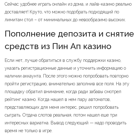
Сейчас удобнее играть онлайн из дома, и лайв-казино реально
доставляет! Круто, что можно подобрать подходящий по
лимитам стол – от минимальных до невообразимо высоких.
Пополнение депозита и снятие
средств из Пин Ап казино
Если нет, лучше обратиться в службу поддержки казино,
указать регистрационные данные и уточнить информацию о
наличии аккаунта. После этого можно попробовать повторно
пройти регистрацию, внимательно заполнив все поля. На эту
площадку обратил внимание, когда ради забавы смотрел
рейтинг казино. Когда нашел в нем пару автоматов,
представляющих для меня интерес, решил попробовать
сыграть. Отдача слотов реальная, потом нашел еше три
интересных вариатна. Вывод следующий — надо проводить
время не только в игре.