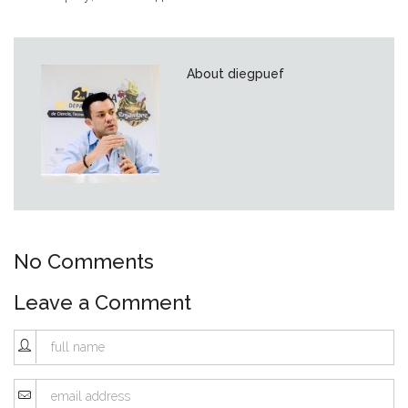
About diegpuef
No Comments
Leave a Comment