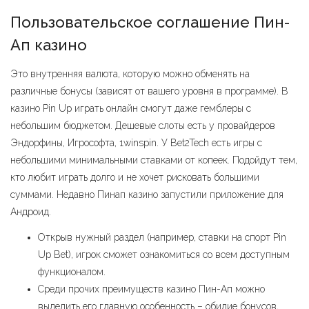
Пользовательское соглашение Пин-
Ап казино
Это внутренняя валюта, которую можно обменять на
различные бонусы (зависят от вашего уровня в программе). В
казино Pin Up играть онлайн смогут даже гемблеры с
небольшим бюджетом. Дешевые слоты есть у провайдеров
Эндорфины, Игрософта, 1winspin. У Bet2Tech есть игры с
небольшими минимальными ставками от копеек. Подойдут тем,
кто любит играть долго и не хочет рисковать большими
суммами. Недавно Пинап казино запустили приложение для
Андроид.
Открыв нужный раздел (например, ставки на спорт Pin
Up Bet), игрок сможет ознакомиться со всем доступным
функционалом.
Среди прочих преимуществ казино Пин-Ап можно
выделить его главную особенность – обилие бонусов,