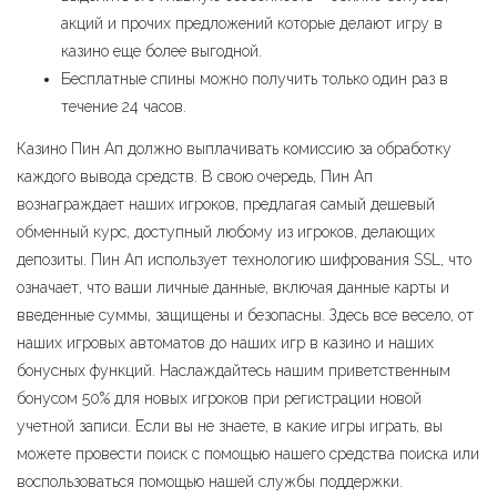
акций и прочих предложений которые делают игру в
казино еще более выгодной.
Бесплатные спины можно получить только один раз в
течение 24 часов.
Казино Пин Ап должно выплачивать комиссию за обработку
каждого вывода средств. В свою очередь, Пин Ап
вознаграждает наших игроков, предлагая самый дешевый
обменный курс, доступный любому из игроков, делающих
депозиты. Пин Ап использует технологию шифрования SSL, что
означает, что ваши личные данные, включая данные карты и
введенные суммы, защищены и безопасны. Здесь все весело, от
наших игровых автоматов до наших игр в казино и наших
бонусных функций. Наслаждайтесь нашим приветственным
бонусом 50% для новых игроков при регистрации новой
учетной записи. Если вы не знаете, в какие игры играть, вы
можете провести поиск с помощью нашего средства поиска или
воспользоваться помощью нашей службы поддержки.