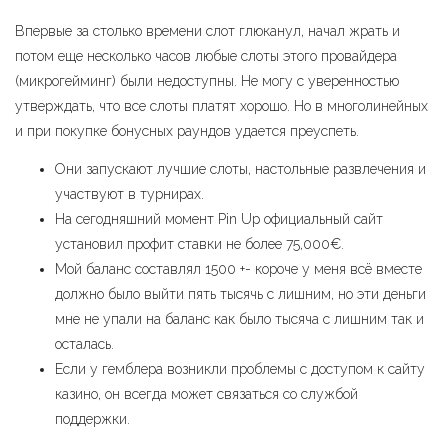
Впервые за столько времени слот глюканул, начал жрать и
потом еще несколько часов любые слоты этого провайдера
(микрогейминг) были недоступны. Не могу с уверенностью
утверждать, что все слоты платят хорошо. Но в многолинейных
и при покупке бонусных раундов удается преуспеть.
Они запускают лучшие слоты, настольные развлечения и
участвуют в турнирах.
На сегодняшний момент Pin Up официальный сайт
установил профит ставки не более 75,000€.
Мой баланс составлял 1500 +- короче у меня всё вместе
должно было выйти пять тысячь с лишним, но эти деньги
мне не упали на баланс как было тысяча с лишним так и
осталась.
Если у гемблера возникли проблемы с доступом к сайту
казино, он всегда может связаться со службой
поддержки.