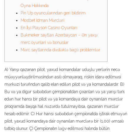
Oyna Hakkında
Pin Up oyuncularından geri bildirim
Mostbet İdman Mərcləri
En İyi Playson Casino Oyunları
Bukmeker saytları Azerbaycan – Ən yaxşı
merc oyunlari və bonuslar
Mərc saytlarında dəstəklə bağlı problemlər
A) Yarışı qazanan pilot, yaxud komandalar uduşlu yerlərin necə
müəyyənləşdirilməsindən asılı olmayaraq, riskin idarə edilməsi
mərkəzi tərəfindən qalib elan edilən pilot və ya komandalardır. B)
Bu və ya digər səbəbdən çempionatdan çıxarılan və ya yarışı tərk
edən hər hansı bir pilot və ya komandaya dair oynanılan mərclər
proqramda başqa hal nəzərdə tutulmayıbsa, qazanan mərclər
hesab edilmir. C) Hər hansı səbəbdən çempionatda iştirak etməyən
pilot, yaxud komandaya dair oynanılan mərclərə bir (1,00) əmsalı
tətbiq olunur. Ç) Çempionatın ləğv edilməsi halında bütün