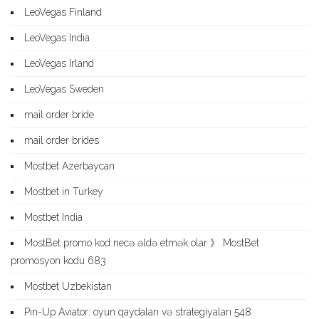
LeoVegas Finland
LeoVegas India
LeoVegas Irland
LeoVegas Sweden
mail order bride
mail order brides
Mostbet Azerbaycan
Mostbet in Turkey
Mostbet India
MostBet promo kod necə əldə etmək olar 》 MostBet
promosyon kodu 683
Mostbet Uzbekistan
Pin-Up Aviator: oyun qaydaları və strategiyaları 548