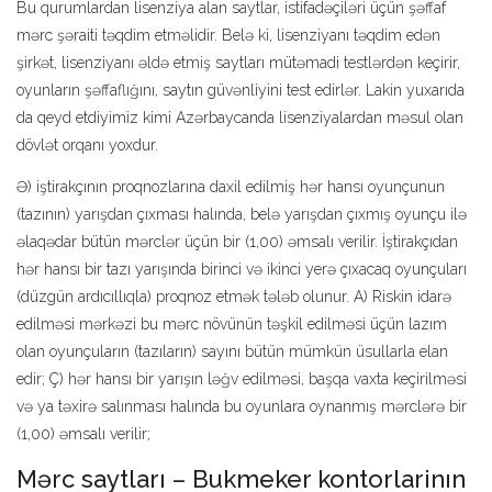
Bu qurumlardan lisenziya alan saytlar, istifadəçiləri üçün şəffaf
mərc şəraiti təqdim etməlidir. Belə ki, lisenziyanı təqdim edən
şirkət, lisenziyanı əldə etmiş saytları mütəmadi testlərdən keçirir,
oyunların şəffaflığını, saytın güvənliyini test edirlər. Lakin yuxarıda
da qeyd etdiyimiz kimi Azərbaycanda lisenziyalardan məsul olan
dövlət orqanı yoxdur.
Ə) iştirakçının proqnozlarına daxil edilmiş hər hansı oyunçunun
(tazının) yarışdan çıxması halında, belə yarışdan çıxmış oyunçu ilə
əlaqədar bütün mərclər üçün bir (1,00) əmsalı verilir. İştirakçıdan
hər hansı bir tazı yarışında birinci və ikinci yerə çıxacaq oyunçuları
(düzgün ardıcıllıqla) proqnoz etmək tələb olunur. A) Riskin idarə
edilməsi mərkəzi bu mərc növünün təşkil edilməsi üçün lazım
olan oyunçuların (tazıların) sayını bütün mümkün üsullarla elan
edir; Ç) hər hansı bir yarışın ləğv edilməsi, başqa vaxta keçirilməsi
və ya təxirə salınması halında bu oyunlara oynanmış mərclərə bir
(1,00) əmsalı verilir;
Mərc saytları – Bukmeker kontorlarinın