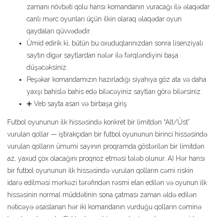
zamanı növbəti qolu hansı komandanın vuracağı ilə əlaqədar
canlı mərc oyunları üçün ilkin olaraq əlaqədar oyun
qaydaları qüvvədədir.
Ümid edirik ki, bütün bu oxuduqlarınızdan sonra lisenziyalı
saytın digər saytlardan nələr ilə fərqləndiyini başa
düşəcəksiniz.
Peşəkar komandamızın hazırladığı siyahıya göz ata və daha
yaxşı bahislə bahis edə biləcəyiniz saytları görə bilərsiniz.
➕ Veb sayta asan və birbaşa giriş
Futbol oyununun ilk hissəsində konkret bir limitdən “Alt/Üst”
vurulan qollar — iştirakçıdan bir futbol oyununun birinci hissəsində
vurulan qolların ümumi sayının proqramda göstərilən bir limitdən
az, yaxud çox olacağını proqnoz etməsi tələb olunur. A) Hər hansı
bir futbol oyununun ilk hissəsində vurulan qolların cəmi riskin
idarə edilməsi mərkəzi tərəfindən rəsmi elan edilən və oyunun ilk
hissəsinin normal müddətinin sona çatması zaman əldə edilən
nəticəyə əsaslanan hər iki komandanın vurduğu qolların cəminə