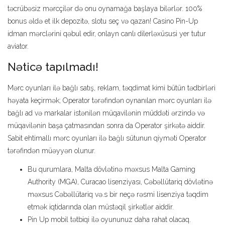
təcrübəsiz mərcçilər də onu oynamağa başlaya bilərlər. 100%
bonus əldə et ilk depozitə, slotu seç və qazan! Casino Pin-Up
idman mərclərini qəbul edir, onlayn canlı dilerləxüsusi yer tutur
aviator.
Nəticə tapılmadı!
Mərc oyunları ilə bağlı satış, reklam, təqdimat kimi bütün tədbirləri
həyata keçirmək; Operator tərəfindən oynanılan mərc oyunları ilə
bağlı ad və markalar istənilən müqavilənin müddəti ərzində və
müqavilənin başa çatmasından sonra da Operator şirkətə aiddir.
Sabit ehtimallı mərc oyunları ilə bağlı sütunun qiyməti Operator
tərəfindən müəyyən olunur.
Bu qurumlara, Malta dövlətinə məxsus Malta Gaming
Authority (MGA), Curacao lisenziyası, Cəbəllütariq dövlətinə
məxsus Cəbəllütariq və.s bir neçə rəsmi lisenziya təqdim
etmək iqtidarında olan müstəqil şirkətlər aiddir.
Pin Up mobil tətbiqi ilə oyununuz daha rahat olacaq.