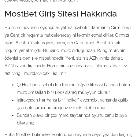
MostBet Giriş Sitesi Hakkında
Bu mərc növündə oyunçular yalnız növbəti fırlanmanın Qırmızı və
ya Qara bir rəqəmlə nəticələnəcəyini təxmin etməlidirlər. Qırmızı
rəngi 8 cüt, 10 tək rəqəm, həmçinin Qara rəngli 8 cüt, 10 tək
rəqəm yer almışdır. Bu xarici mərc olduğundan, Rəng mərcinin
ödənişi 1-dən 1-ə nisbətindədir. Yəni, sizin 1 AZN-niniz daha 1
AZN qazandıracaqdır. Həmçinin kazinodan asılı olaraq sıfırlar tez-
tez rəngli mərclərə daxil edilmir.
Ç) Hər hansı səbəbdən turnirin ləğv edilməsi halında bütün
mərc əmsalları bir (1,00) olaraq müəyyən olunur.
İştirakçıdan hər hansı bir “İndikar” avtomobil yarışında qalib
gələcək sürücünü proqnoz etmək tələb olunur.
Bundan əlavə bir çox mərc saytlarında oyunu canlı izləyə
bilərsiniz.
Hətta Mostbet bukmeker kontorunun saytında qeydiyyatdan keçmiş