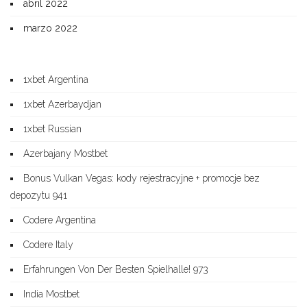
abril 2022
marzo 2022
1xbet Argentina
1xbet Azerbaydjan
1xbet Russian
Azerbajany Mostbet
Bonus Vulkan Vegas: kody rejestracyjne + promocje bez
depozytu 941
Codere Argentina
Codere Italy
Erfahrungen Von Der Besten Spielhalle! 973
India Mostbet